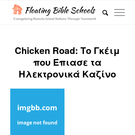
Chicken Road: Το Γκέιμ
που Έπιασε τα
Ηλεκτρονικά Καζίνο