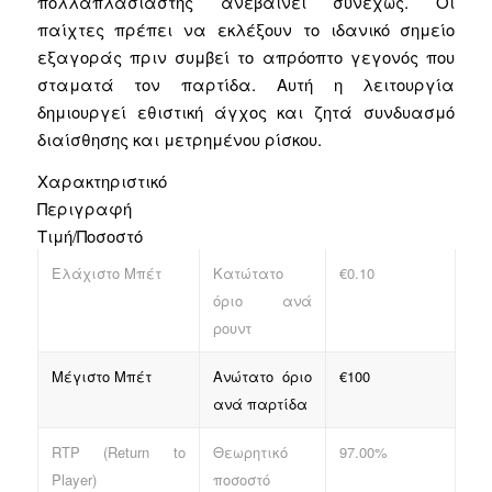
πολλαπλασιαστής ανεβαίνει συνεχώς. Οι
παίχτες πρέπει να εκλέξουν το ιδανικό σημείο
εξαγοράς πριν συμβεί το απρόοπτο γεγονός που
σταματά τον παρτίδα. Αυτή η λειτουργία
δημιουργεί εθιστική άγχος και ζητά συνδυασμό
διαίσθησης και μετρημένου ρίσκου.
Χαρακτηριστικό
Περιγραφή
Τιμή/Ποσοστό
Ελάχιστο Μπέτ
Κατώτατο
€0.10
όριο ανά
ρουντ
Μέγιστο Μπέτ
Ανώτατο όριο
€100
ανά παρτίδα
RTP (Return to
Θεωρητικό
97.00%
Player)
ποσοστό