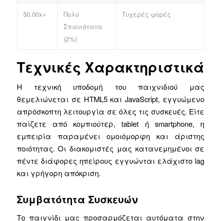
50.00x+
Πολύ
Τυχερές φορές
Σπανιότατα
(2%)
Τεχνικές Χαρακτηριστικά
Η τεχνική υποδομή του παιχνιδιού μας
θεμελιώνεται σε HTML5 και JavaScript, εγγυώμενο
απρόσκοπτη λειτουργία σε όλες τις συσκευές. Είτε
παίζετε από κομπιούτερ, tablet ή smartphone, η
εμπειρία παραμένει ομοιόμορφη και άριστης
ποιότητας. Οι διακομιστές μας κατανεμημένοι σε
πέντε διάφορες ηπείρους εγγυώνται ελάχιστο lag
και γρήγορη απόκριση.
Συμβατότητα Συσκευών
Το παιγνίδι μας προσαρμόζεται αυτόματα στην