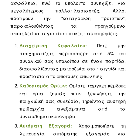
ασφάλεια, ενώ το υπόλοιπο συνεχίζει για
μεγαλύτερους πολλαπλασιαστές. Άλλοι
προτιμούν την “καταγραφή προτύπων”,
παρακολουθώντας τα προηγούμενα
αποτελέσματα για στατιστικές παρατηρήσεις.
Διαχείριση Κεφαλαίου:
Ποτέ μην
στοιχηματίζετε περισσότερο από 5% του
συνολικού σας υπολοίπου σε έναν παρτίδα,
διασφαλίζοντας μακροζωία στο παιγνίδι και
προστασία από απότομες απώλειες
Καθορισμός Ορίων:
Ορίστε ταργκετ κέρδους
και όρια ζημιάς πριν ξεκινήσετε την
παιχνιδική σας συνεδρία, τηρώντας αυστηρή
πειθαρχία ανεξάρτητα από τα
συναισθηματικά κίνητρα
Αυτόματη Εξαγορά:
Χρησιμοποιήστε τη
λειτουργία αυτόματης εξαγοράς για