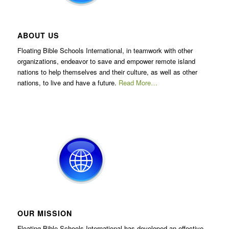
ABOUT US
Floating Bible Schools International, in teamwork with other
organizations, endeavor to save and empower remote island
nations to help themselves and their culture, as well as other
nations, to live and have a future.
Read More…
OUR MISSION
Floating Bible Schools International has developed an effective