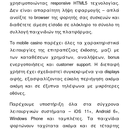
χρησιμοποιώντας responsive HTML5 τεχνολογίας.
Δεν είναι απαραίτητη λήψη εφαρμογής – απλά
ανοίξτε το browser της φορητής σας συσκευών και
διαθέτετε άμεση είσοδο σε ολόκληρο το σύνολο τη
συλλογή παιχνιδιών της πλατφόρμας.
Το mobile casino παρέχει όλες τα χαρακτηριστικά
λειτουργίες της επιτραπέζιας έκδοσης, μαζί με
των καταθέσεων χρημάτων, αναλήψεων, bonus
ενεργοποιήσεις και customer support. Η διεπαφή
χρήστη έχει σχεδιαστεί συγκεκριμένα για displays
αφής, εξασφαλίζοντας εύκολη περιήγηση ακόμα
ακόμη και σε έξυπνα τηλέφωνα με μικρότερες
οθόνες.
Παρέχουμε υποστήριξη όλα στα σύγχρονα
λειτουργικών συστήματα – iOS 11+, Android 6+,
Windows Phone και ταμπλέτες. Τα παιχνίδια
φορτώνουν ταχύτατα ακόμα και σε τέταρτης