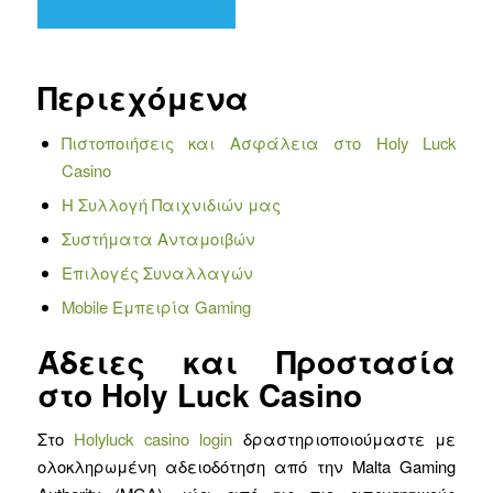
Περιεχόμενα
Πιστοποιήσεις και Ασφάλεια στο Holy Luck
Casino
Η Συλλογή Παιχνιδιών μας
Συστήματα Ανταμοιβών
Επιλογές Συναλλαγών
Mobile Εμπειρία Gaming
Άδειες και Προστασία
στο Holy Luck Casino
Στο
Holyluck casino login
δραστηριοποιούμαστε με
ολοκληρωμένη αδειοδότηση από την Malta Gaming