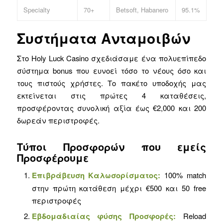
Specialty
70+
Betsoft, Habanero
95.1%
Συστήματα Ανταμοιβών
Στο Holy Luck Casino σχεδιάσαμε ένα πολυεπίπεδο
σύστημα bonus που ευνοεί τόσο το νέους όσο και
τους πιστούς χρήστες. Το πακέτο υποδοχής μας
εκτείνεται στις πρώτες 4 καταθέσεις,
προσφέροντας συνολική αξία έως €2,000 και 200
δωρεάν περιστροφές.
Τύποι Προσφορών που εμείς
Προσφέρουμε
Επιβράβευση Καλωσορίσματος:
100% match
στην πρώτη κατάθεση μέχρι €500 και 50 free
περιστροφές
Εβδομαδιαίας φύσης Προσφορές:
Reload