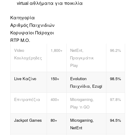
virtual αθλήματα για ποικιλία
Κατηγορία
Αριθμός Παιχνιδιών
Κορυφαίοι Πάροχοι
RTP Μ.Ο.
Video
1,800+
NetEnt,
96.2%
Κουλοχέρηδες
Πραγκμάτικ
Play
Live Καζίνο
150+
Evolution
98.5%
Παιχνίδια, Ezugi
Επιτραπέζια
400+
Microgaming,
97.8%
Play ‘n GO
Jackpot Games
80+
Microgaming,
94.5%
NetEnt