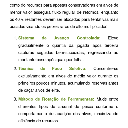
cento do recursos para apostas conservadoras em alvos de
menor valor assegura fluxo regular de retornos, enquanto
os 40% restantes devem ser alocados para tentativas mais
ousadas visando os peixes raros de alto multiplicador.
Sistema de Avanço Controlada:
Eleve
gradualmente o quantia da jogada após terceira
capturas seguidas bem-sucedidas, regressando ao
montante base após qualquer falha.
Técnica de Foco Seletivo:
Concentre-se
exclusivamente em alvos de médio valor durante os
primeiros poucos minutos, acumulando reservas antes
de caçar alvos de elite.
Método de Rotação de Ferramentas:
Mude entre
diferentes tipos de arsenal de pesca conforme o
comportamento de aparição dos alvos, maximizando
eficiência de recursos.