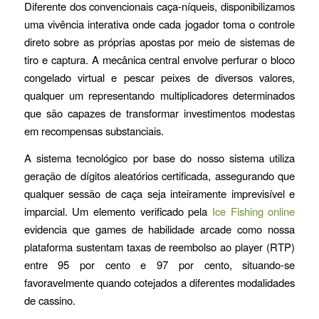
Diferente dos convencionais caça-níqueis, disponibilizamos
uma vivência interativa onde cada jogador toma o controle
direto sobre as próprias apostas por meio de sistemas de
tiro e captura. A mecânica central envolve perfurar o bloco
congelado virtual e pescar peixes de diversos valores,
qualquer um representando multiplicadores determinados
que são capazes de transformar investimentos modestas
em recompensas substanciais.
A sistema tecnológico por base do nosso sistema utiliza
geração de dígitos aleatórios certificada, assegurando que
qualquer sessão de caça seja inteiramente imprevisível e
imparcial. Um elemento verificado pela
Ice Fishing online
evidencia que games de habilidade arcade como nossa
plataforma sustentam taxas de reembolso ao player (RTP)
entre 95 por cento e 97 por cento, situando-se
favoravelmente quando cotejados a diferentes modalidades
de cassino.