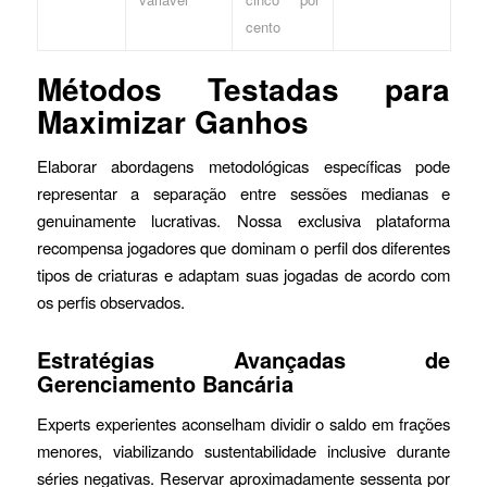
cento
Métodos Testadas para
Maximizar Ganhos
Elaborar abordagens metodológicas específicas pode
representar a separação entre sessões medianas e
genuinamente lucrativas. Nossa exclusiva plataforma
recompensa jogadores que dominam o perfil dos diferentes
tipos de criaturas e adaptam suas jogadas de acordo com
os perfis observados.
Estratégias Avançadas de
Gerenciamento Bancária
Experts experientes aconselham dividir o saldo em frações
menores, viabilizando sustentabilidade inclusive durante
séries negativas. Reservar aproximadamente sessenta por