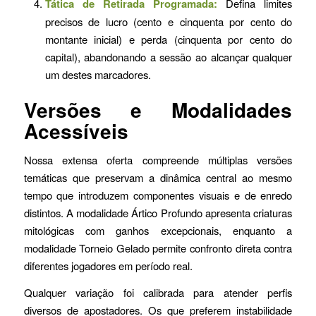
Tática de Retirada Programada:
Defina limites
precisos de lucro (cento e cinquenta por cento do
montante inicial) e perda (cinquenta por cento do
capital), abandonando a sessão ao alcançar qualquer
um destes marcadores.
Versões e Modalidades
Acessíveis
Nossa extensa oferta compreende múltiplas versões
temáticas que preservam a dinâmica central ao mesmo
tempo que introduzem componentes visuais e de enredo
distintos. A modalidade Ártico Profundo apresenta criaturas
mitológicas com ganhos excepcionais, enquanto a
modalidade Torneio Gelado permite confronto direta contra
diferentes jogadores em período real.
Qualquer variação foi calibrada para atender perfis
diversos de apostadores. Os que preferem instabilidade