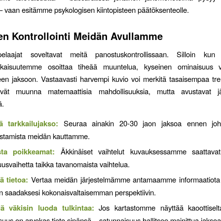
 vaan esitämme psykologisen kiintopisteen päätöksenteolle.
n Kontrollointi Meidän Avullamme
elaajat soveltavat meitä panostuskontrollissaan. Silloin kun 
aisuutemme osoittaa tiheää muuntelua, kyseinen ominaisuus v
en jaksoon. Vastaavasti harvempi kuvio voi merkitä tasaisempaa tr
ivät muunna matemaattisia mahdollisuuksia, mutta avustavat j
ä.
ä tarkkailujakso:
Seuraa ainakin 20-30 jaon jaksoa ennen joht
tamista meidän kauttamme.
sta poikkeamat:
Äkkinäiset vaihtelut kuvauksessamme saattavat
usvaihetta taikka tavanomaista vaihtelua.
ä tietoa:
Vertaa meidän järjestelmämme antamaamme informaatiota
iin saadaksesi kokonaisvaltaisemman perspektiivin.
ä väkisin luoda tulkintaa:
Jos kartastomme näyttää kaoottiselt
uus on arvokas tieto sinänsä – satunnaisuus hallitsee mainittua jaksoa