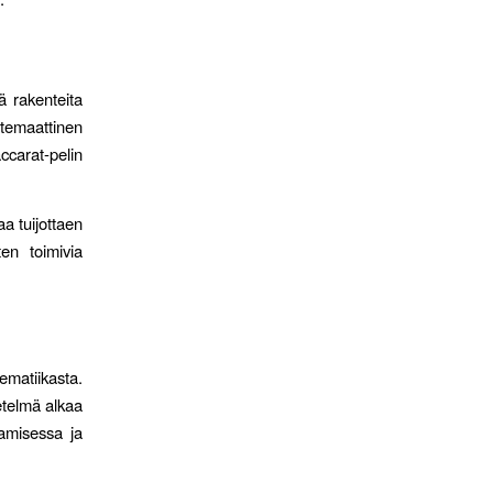
ä rakenteita
atemaattinen
carat-pelin
aa tuijottaen
en toimivia
matiikasta.
etelmä alkaa
tamisessa ja