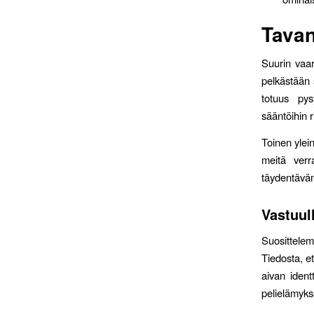
Tavan
Suurin vaar
pelkästään 
totuus pys
sääntöihin r
Toinen ylein
meitä verr
täydentävän
Vastuul
Suosittele
Tiedosta, e
aivan ident
pelielämyks