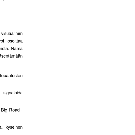
visuaalinen
oi osoittaa
endiä. Nämä
äsentämään
opäätösten
 signaloida
 Big Road -
a, kyseinen
.