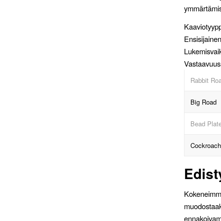
ymmärtämis
Kaaviotyypp
Ensisijaine
Lukemisvai
Vastaavuus A
Rabbit Ro
Big Road
Bead Plat
Cockroach
Edist
Kokeneimma
muodostaa
ennakoivam