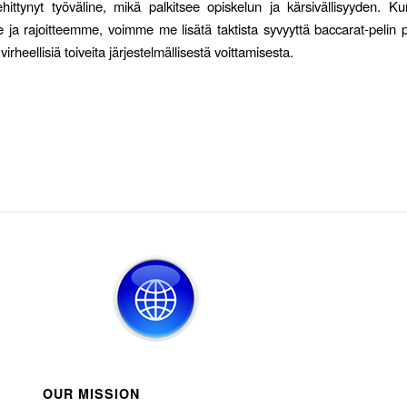
ittynyt työväline, mikä palkitsee opiskelun ja kärsivällisyyden. K
 ja rajoitteemme, voimme me lisätä taktista syvyyttä baccarat-pelin
virheellisiä toiveita järjestelmällisestä voittamisesta.
OUR MISSION