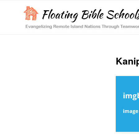
Kanip