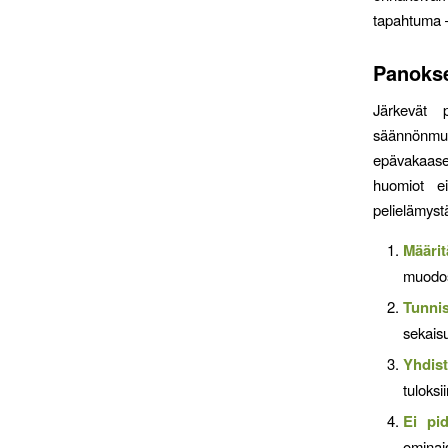
tapahtuma –
Panokse
Järkevät p
säännönmuk
epävakaase
huomiot e
pelielämyst
Määrit
muodos
Tunni
sekaisu
Yhdist
tuloks
Ei pid
ominais