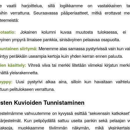
e vaatii harjoittelua, sillä logiikkamme on vastakkainen ta
poihin verrattuna. Seuraavassa pääperiaatteet, mitkä erottavat me
teemeistä:
otaatio:
Jokainen kolumni kuvaa muutosta tuloksessa, ei ja
yinen ympyrä ilmaisee pankkia, sinisävyinen pelaavaa osapuolta.
untainen siirtymä:
Menemme alas samassa pystyrivissä vain kun vai
iintyy peräkkäin useampia kertoja kuin yhden kerran ennen paluuta.
ien käsittely:
Vihreä viiva tai merkki liitetään viimeksi kirjatun merk
mättä yleisrakennetta.
hyppy:
Uusi pystyrivi alkaa aina, silloin kun havaitaan vaihtelu
ttuun pelitulokseen verrattuna.
isten Kuvioiden Tunnistaminen
jestelmämme vahvuutemme on kyvyssä esittää “sekvenssin katkokset
ärjestelmät. Kun pelipöydällä sattuu useita pankin sekä pelaajan vo
 jaksoja, muokkaamme tiiviimmän näkymän, mikä yksinkertais