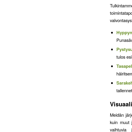
Tulkintamm
toimintata
valvontasys
Hyppyn
Punasäv
Pystysu
tulos es
Tasapel
häiritse
Sarake
tallenne
Visuaal
Meidän jär
kuin muut j
vaihtuvia