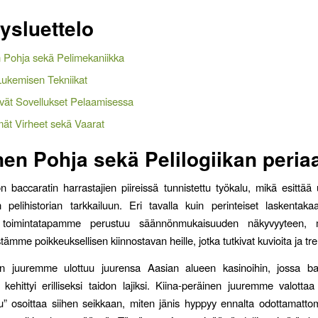
lysluettelo
n Pohja sekä Pelimekaniikka
Lukemisen Tekniikat
vät Sovellukset Pelaamisessa
mät Virheet sekä Vaarat
nen Pohja sekä Pelilogiikan periaa
 baccaratin harrastajien piireissä tunnistettu työkalu, mikä esittää
pelihistorian tarkkailuun. Eri tavalla kuin perinteiset laskentakaa
 toimintatapamme perustuu säännönmukaisuuden näkyvyyteen, 
tämme poikkeuksellisen kiinnostavan heille, jotka tutkivat kuvioita ja tr
inen juuremme ulottuu juurensa Aasian alueen kasinoihin, jossa bac
 kehittyi erilliseksi taidon lajiksi. Kiina-peräinen juuremme valottaa
u” osoittaa siihen seikkaan, miten jänis hyppyy ennalta odottamattom