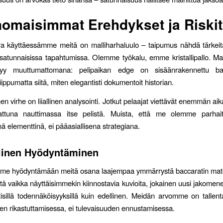
omaisimmat Erehdykset ja Riskit
a käyttäessämme meitä on malliharhaluulo – taipumus nähdä tärkeit
satunnaisissa tapahtumissa. Olemme työkalu, emme kristallipallo. M
yy muuttumattomana: pelipaikan edge on sisäänrakennettu bac
iippumatta siitä, miten elegantisti dokumentoit historian.
en virhe on liiallinen analysointi. Jotkut pelaajat viettävät enemmän aik
attuna nauttimassa itse pelistä. Muista, että me olemme parhait
ä elementtinä, ei pääasiallisena strategiana.
linen Hyödyntäminen
mme hyödyntämään meitä osana laajempaa ymmärrystä baccaratin mate
ttä vaikka näyttäisimmekin kiinnostavia kuvioita, jokainen uusi jakomen
tisillä todennäköisyyksillä kuin edellinen. Meidän arvomme on tallen
en rikastuttamisessa, ei tulevaisuuden ennustamisessa.