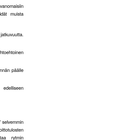
vanomaisiin
idät muista
tkuvuutta.
htoehtoinen
innän päälle
 edelliseen
” selvemmin
ittotulosten
taa rytmin