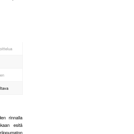
oittelua
nen
ltava
en rinnalla
kaan esitä
riippumaton