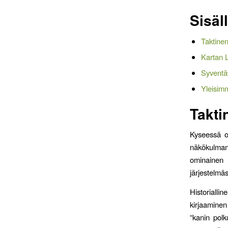
Sisäl
Taktine
Kartan 
Syventä
Yleisim
Takti
Kyseessä on
näkökulman 
ominainen
järjestelmäs
Historiall
kirjaaminen
“kanin polk