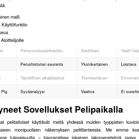
tä.
inen malli
n Käyttöfunktio
keus
loittelijoille
ad
Piensuuntaustarkastelu
Keskitaso
Vaatii harj
Perushistorian seuranta
Yksinkertainen
Loistava
e
Täydellinen aikajärjestys
Yksinkertainen
Erinomai
 Pig
Syväanalyysi
Vaativa
Ei suosite
yneet Sovellukset Pelipaikalla
t pelitaitoiset käyttävät meitä yhdessä muiden tyyppisten kuvioid
kseen monipuolisen näkemyksen pelitilanteesta. Me emme kos
me tulevaisuutta – baccaratissa jokainen jakomenetelmä pysyy 