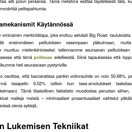
ntaa silti polun peräänsä. Tämä metafora esittää täydellisesti tätä, 
mmärtää pelitapahtumia.
tamekanismit Käytännössä
yy ominainen merkintätapa, joka erottuu selvästi Big Road -taulukois
ällä ensimmäisen pelituloksen vasempaan yläkulmaan, mutta
e muuttuu mielenkiintoiseksi: tallennamme seuraavan pelituloksen 
uksessa että tämä
poikkeaa
edellisestä. Siinä tapauksessa että lopp
liikumme heti seuraavaan pystyriville.
to osoittaa, että baccaratissa pankin voitonsuhde on noin 50,68%, p
nä tasapelin 9,52% (silloin kun tasa-arvotulokset lasket
kelmaan). Tämä tilastollinen faktatieto muodostaa perustan siihen,
tkivat malleja meistä – minimaaliset prosentuaaliset vaihtelut pitkällä
vissä olevia syklejä.
n Lukemisen Tekniikat