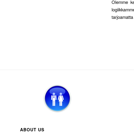
Olemme keh
logiikkamme
tarjoamatta 
ABOUT US