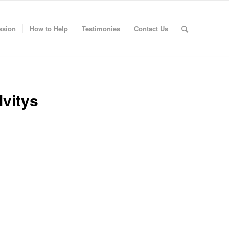
ssion
How to Help
Testimonies
Contact Us
lvitys