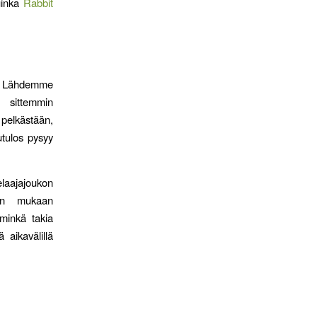
kuinka
Rabbit
ta. Lähdemme
 sittemmin
pelkästään,
utulos pysyy
elaajajoukon
aan mukaan
 minkä takia
 aikavälillä