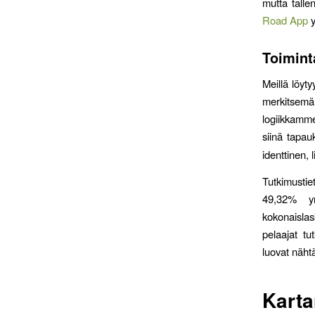
mutta talle
Road App
y
Toimin
Meillä löyt
merkitsem
logiikkamm
siinä tapa
identtinen, 
Tutkimustie
49,32% yn
kokonaislas
pelaajat tu
luovat nähtä
Karta