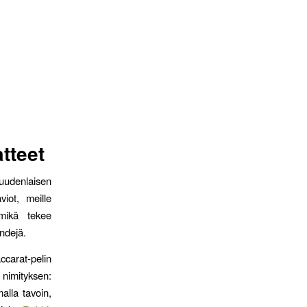
tteet
 uudenlaisen
viot, meille
mikä tekee
endejä.
carat-pelin
 nimityksen:
alla tavoin,