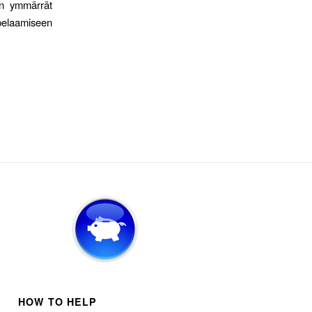
un ymmärrät
 pelaamiseen
HOW TO HELP