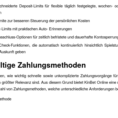
hneiderte Deposit-Limits für flexible täglich festgelegte, wochen- 
n
imite zur besseren Steuerung der persönlichen Kosten
t-Limits mit praktischen Auto- Erinnerungen
sschluss-Optionen für zeitlich befristete und dauerhafte Kontosperru
Check-Funktionen, die automatisch kontinuierlich hinsichtlich Spiels
Auskunft geben
ältige Zahlungsmethoden
en, wie wichtig schnelle sowie unkomplizierte Zahlungsvorgänge fü
 größter Relevanz sind. Aus diesem Grund bietet KinBet Online eine
wahl von Zahlungsmethoden, welche unterschiedliche Anforderungen b
ethode