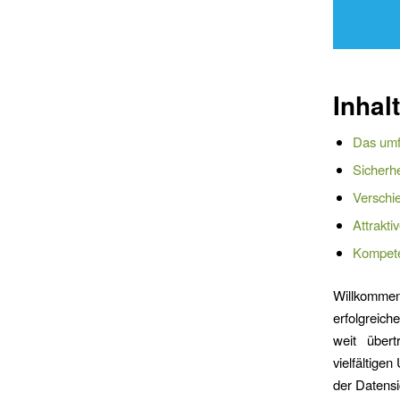
Inhalt
Das umf
Sicherhe
Verschi
Attrakt
Kompete
Willkomme
erfolgreic
weit übert
vielfältige
der Datensi