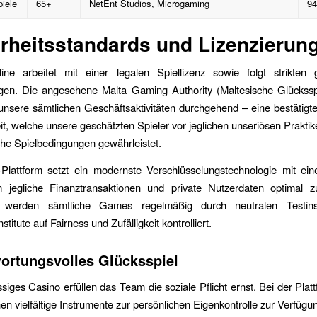
iele
65+
NetEnt Studios, Microgaming
9
rheitsstandards und Lizenzierun
ine arbeitet mit einer legalen Spiellizenz sowie folgt strikten g
gen. Die angesehene Malta Gaming Authority (Maltesische Glückssp
nsere sämtlichen Geschäftsaktivitäten durchgehend – eine bestätigte z
, welche unsere geschätzten Spieler vor jeglichen unseriösen Praktik
che Spielbedingungen gewährleistet.
-Plattform setzt ein modernste Verschlüsselungstechnologie mit ein
 jegliche Finanztransaktionen und private Nutzerdaten optimal z
 werden sämtliche Games regelmäßig durch neutralen Testinst
tute auf Fairness und Zufälligkeit kontrolliert.
ortungsvolles Glücksspiel
ssiges Casino erfüllen das Team die soziale Pflicht ernst. Bei der Plat
en vielfältige Instrumente zur persönlichen Eigenkontrolle zur Verfügu