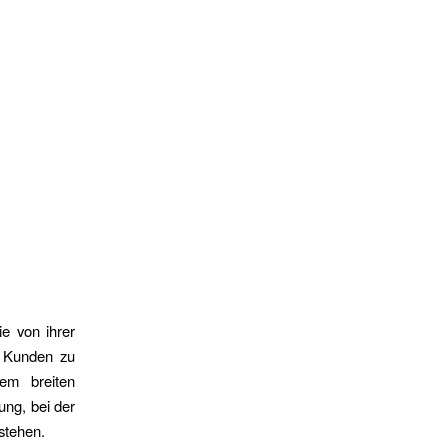
ie von ihrer
r Kunden zu
nem breiten
ung, bei der
 stehen.