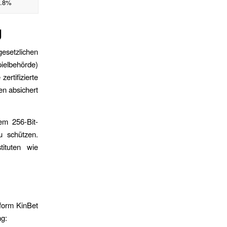
4.8%
g
esetzlichen
ielbehörde)
ertifizierte
en absichert
em 256-Bit-
u schützen.
ituten wie
tform KinBet
ng: