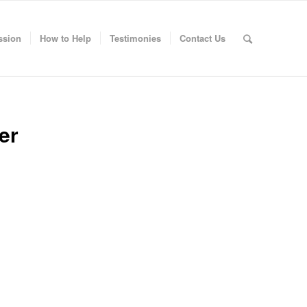
ssion
How to Help
Testimonies
Contact Us
er