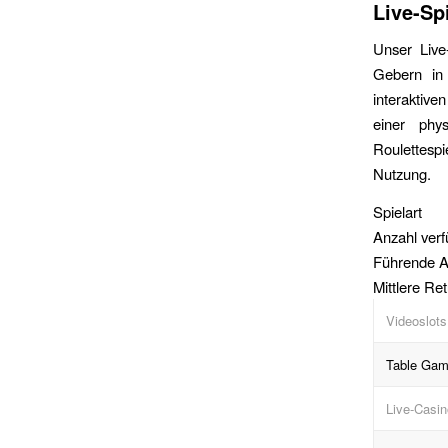
Live-Sp
Unser Live-
Gebern in 
interaktive
einer phys
Roulettespi
Nutzung.
Spielart
Anzahl verf
Führende A
Mittlere Re
Videoslots
Table Ga
Live-Casin