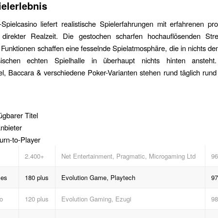
ielerlebnis
Spielcasino liefert realistische Spielerfahrungen mit erfahrenen pro
direkter Realzeit. Die gestochen scharfen hochauflösenden St
n Funktionen schaffen eine fesselnde Spielatmosphäre, die in nichts d
ischen echten Spielhalle in überhaupt nichts hinten ansteht.
el, Baccara & verschiedene Poker-Varianten stehen rund täglich rund
ügbarer Titel
nbieter
turn-to-Player
2.400+
Net Entertainment, Pragmatic, Microgaming Ltd
9
mes
180 plus
Evolution Game, Playtech
97
o
120 plus
Evolution Gaming, Ezugi
9