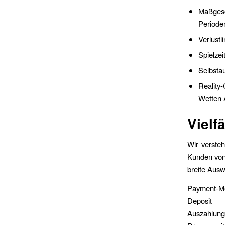
Maßgesc
Periode
Verlustl
Spielzei
Selbstau
Reality-
Wetten 
Vielf
Wir versteh
Kunden von
breite Aus
Payment-M
Deposit
Auszahlung