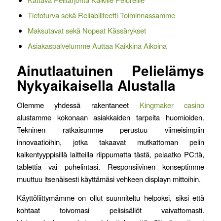
Tietoturva sekä Reliabiliteetti Toiminnassamme
Maksutavat sekä Nopeat Kässärykset
Asiakaspalvelumme Auttaa Kaikkina Aikoina
Ainutlaatuinen Pelielämys
Nykyaikaisella Alustalla
Olemme yhdessä rakentaneet
Kingmaker casino
alustamme kokonaan asiakkaiden tarpeita huomioiden.
Tekninen ratkaisumme perustuu viimeisimpiin
innovaatioihin, jotka takaavat mutkattoman pelin
kaikentyyppisillä laitteilla riippumatta tästä, pelaatko PC:tä,
tablettia vai puhelintasi. Responsiivinen konseptimme
muuttuu itsenäisesti käyttämäsi vehkeen displayn mittoihin.
Käyttöliittymämme on ollut suunniteltu helpoksi, siksi että
kohtaat toivomasi pelisisällöt vaivattomasti.