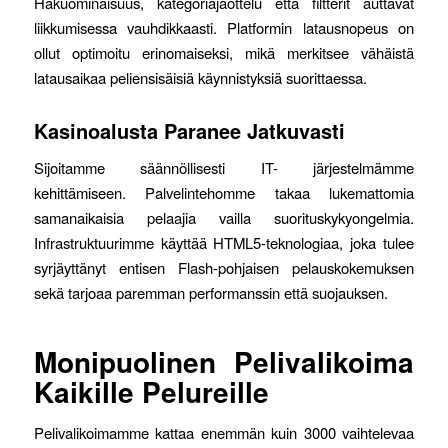
Hakuominaisuus, kategoriajaottelu että filtterit auttavat
liikkumisessa vauhdikkaasti. Platformin latausnopeus on
ollut optimoitu erinomaiseksi, mikä merkitsee vähäistä
latausaikaa peliensisäisiä käynnistyksiä suorittaessa.
Kasinoalusta Paranee Jatkuvasti
Sijoitamme säännöllisesti IT- järjestelmämme
kehittämiseen. Palvelintehomme takaa lukemattomia
samanaikaisia pelaajia vailla suorituskykyongelmia.
Infrastruktuurimme käyttää HTML5-teknologiaa, joka tulee
syrjäyttänyt entisen Flash-pohjaisen pelauskokemuksen
sekä tarjoaa paremman performanssin että suojauksen.
Monipuolinen Pelivalikoima
Kaikille Pelureille
Pelivalikoimamme kattaa enemmän kuin 3000 vaihtelevaa