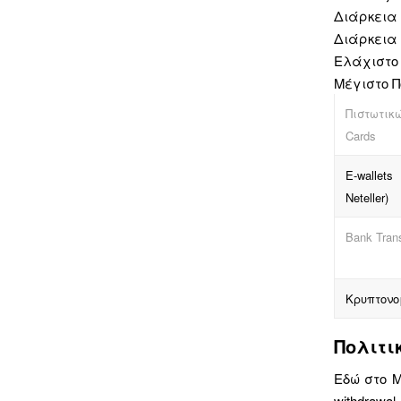
Διάρκεια
Διάρκεια
Ελάχιστο
Μέγιστο Π
Πιστωτικώ
Cards
E-wallets
Neteller)
Bank Tran
Κρυπτον
Πολιτι
Εδώ στο M
withdrawa