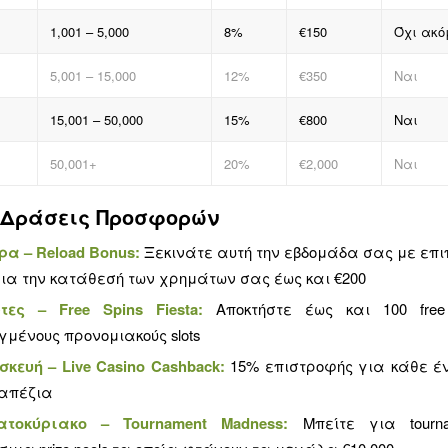
1,001 – 5,000
8%
€150
Όχι ακ
5,001 – 15,000
12%
€350
Ναι
15,001 – 50,000
15%
€800
Ναι
50,001+
20%
€2,000
Ναι
 Δράσεις Προσφορών
ρα – Reload Bonus:
Ξεκινάτε αυτή την εβδομάδα σας με επ
 για την κατάθεσή των χρημάτων σας έως και €200
τες – Free Spins Fiesta:
Αποκτήστε έως και 100 free
γμένους προνομιακούς slots
κευή – Live Casino Cashback:
15% επιστροφής για κάθε έ
τραπέζια
ατοκύριακο – Tournament Madness:
Μπείτε για tourna