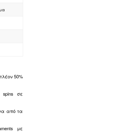
όμα
ιπλέον 50%
 spins σε
να από τα
ments με