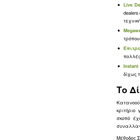
Live D
dealer
τεχνικ
Megawa
τρόπου
Επιτρ
πολλές 
Instan
δίχως 
Το Δ
Κατανοού
κριτήριο 
σκοπό έχ
συναλλαγώ
Μέθοδος 