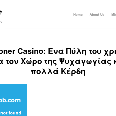
Home
About Us
Mi
ioner Casino: Ένα Πύλη του χ
α τον Χώρο της Ψυχαγωγίας 
πολλά Κέρδη