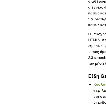
διαθέτου
διεθνείς d
καθώς και
να διασφα
καθώς και
Η σύγχρο
HTML5, στ
αμέσως μ
μέσος όρο
2.3 secon
τον μήνα 
Είδη G
Κουλο
περιλα
χρήστ
υπερβα