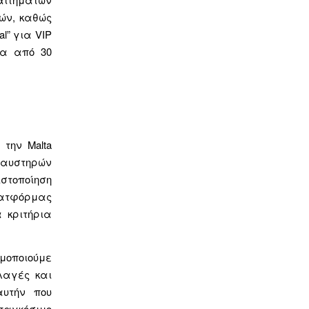
ών, καθώς
l” για VIP
ρα από 30
την Malta
 αυστηρών
ιστοποίηση
ατφόρμας
 κριτήρια
μοποιούμε
λαγές και
αυτήν που
παγκόσμιο