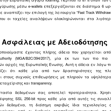
γύρωσης μέσω e-wallets επεξεργάζονται σε διάστημα 6 ωρ
ε αναπτύξει την επιλογή της λειτουργία “Fast Track Withdrawa
που οι ταχείες αναλήψεων ολοκληρώνονται στα λιγότε
 Ασφάλειας με Αδειοδότησης
οποιούμαστε έχοντας πλήρης άδεια που χορηγείται από 
uthority (MGA/B2C/394/2017), μία εκ των των πιο πιο
ών αρχές της Ευρωπαϊκής Ένωσης. Αυτή η άδεια εν λόγω π
ίζει ότι κάθε μία από των δραστηριότητες της πλ
ι στους συχνούς επιθεωρήσεις με πληρούν τα υψηλότερα
εταχείρισης και transparency.
τασία δεδομένων σας αποτελεί προτεραιότητα. Χρησι
άφησης SSL 256-bit προς κάθε μία από αυτές τις συναλ
ών δεδομένα, τη διάσημη ακριβώς ίδια τεχνολογίας 
οιούνται από οι διεθνείς τραπεζικοί οργανισμοί σε 