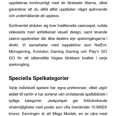
uppdateras kontinuerligt med de färskaste titlarna, vilket
garanterar att du alltid alltid upptäcker något spännande
och underhållande att uppleva.
Sortimentet sträcker sig över traditionella casinospel, nutida
videoslots med sofistikerad visuell design, samt levande
casino-upplevelser där äkta dealers styr spelomgångarna i
direkt. Vi samarbetar med toppaktörer som NetEnt,
Microgaming, Evolution Gaming Gaming och Play’n GO
GO för att säkerställa högsta tänkbara kvalitet i varje
spelomgång.
Speciella Spelkategorier
Varje individuell spelare har egna preferenser, vilket utgör
skälet till varför vi har sorterat vårt omfattande spelbibliotek i
tydliga kategorier. Jackpotspel ger livförändrande
vinstmöjligheter med pooler som ofta överskrider 10 MSEK
kronor. Sanningen är att Mega Moolah, en av våra mest