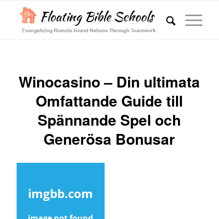
Winocasino – Din ultimata
Omfattande Guide till
Spännande Spel och
Generösa Bonusar