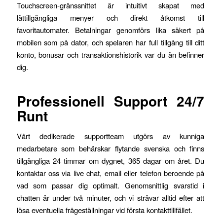
Touchscreen-gränssnittet är intuitivt skapat med
lättillgängliga menyer och direkt åtkomst till
favoritautomater. Betalningar genomförs lika säkert på
mobilen som på dator, och spelaren har full tillgång till ditt
konto, bonusar och transaktionshistorik var du än befinner
dig.
Professionell Support 24/7
Runt
Vårt dedikerade supportteam utgörs av kunniga
medarbetare som behärskar flytande svenska och finns
tillgängliga 24 timmar om dygnet, 365 dagar om året. Du
kontaktar oss via live chat, email eller telefon beroende på
vad som passar dig optimalt. Genomsnittlig svarstid i
chatten är under två minuter, och vi strävar alltid efter att
lösa eventuella frågeställningar vid första kontakttillfället.