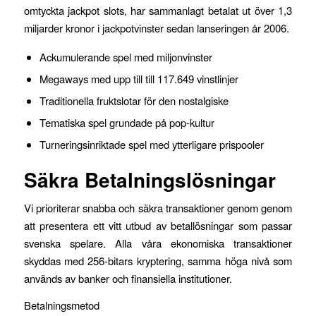
omtyckta jackpot slots, har sammanlagt betalat ut över 1,3
miljarder kronor i jackpotvinster sedan lanseringen år 2006.
Ackumulerande spel med miljonvinster
Megaways med upp till till 117.649 vinstlinjer
Traditionella fruktslotar för den nostalgiske
Tematiska spel grundade på pop-kultur
Turneringsinriktade spel med ytterligare prispooler
Säkra Betalningslösningar
Vi prioriterar snabba och säkra transaktioner genom genom
att presentera ett vitt utbud av betallösningar som passar
svenska spelare. Alla våra ekonomiska transaktioner
skyddas med 256-bitars kryptering, samma höga nivå som
används av banker och finansiella institutioner.
Betalningsmetod