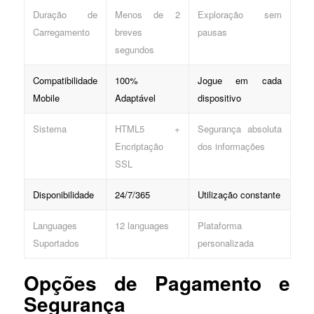
Duração de
Menos de 2
Exploração sem
Carregamento
breves
pausas
segundos
Compatibilidade
100%
Jogue em cada
Mobile
Adaptável
dispositivo
Sistema
HTML5 +
Segurança absoluta
Encriptação
dos informações
SSL
Disponibilidade
24/7/365
Utilização constante
Languages
12 languages
Plataforma
Suportados
personalizada
Opções de Pagamento e
Segurança