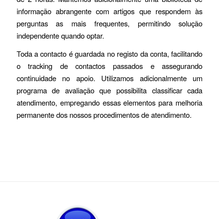
informação abrangente com artigos que respondem às
perguntas as mais frequentes, permitindo solução
independente quando optar.
Toda a contacto é guardada no registo da conta, facilitando
o tracking de contactos passados e assegurando
continuidade no apoio. Utilizamos adicionalmente um
programa de avaliação que possibilita classificar cada
atendimento, empregando essas elementos para melhoria
permanente dos nossos procedimentos de atendimento.