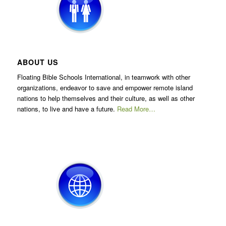
ABOUT US
Floating Bible Schools International, in teamwork with other
organizations, endeavor to save and empower remote island
nations to help themselves and their culture, as well as other
nations, to live and have a future.
Read More…