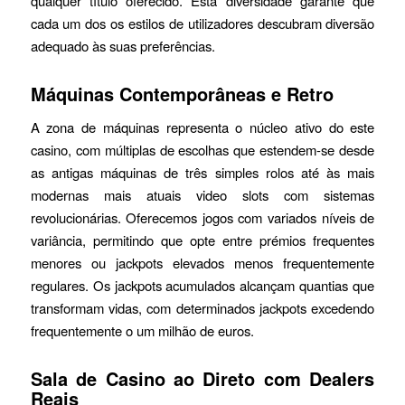
qualquer título oferecido. Esta diversidade garante que
cada um dos os estilos de utilizadores descubram diversão
adequado às suas preferências.
Máquinas Contemporâneas e Retro
A zona de máquinas representa o núcleo ativo do este
casino, com múltiplas de escolhas que estendem-se desde
as antigas máquinas de três simples rolos até às mais
modernas mais atuais video slots com sistemas
revolucionárias. Oferecemos jogos com variados níveis de
variância, permitindo que opte entre prémios frequentes
menores ou jackpots elevados menos frequentemente
regulares. Os jackpots acumulados alcançam quantias que
transformam vidas, com determinados jackpots excedendo
frequentemente o um milhão de euros.
Sala de Casino ao Direto com Dealers
Reais