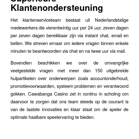
Klantenondersteuning
Het klantenserviceteam bestaat uit Nederlandstalige
medewerkers die vierentwintig uur per 24 uur, zeven dagen
per zeven dagen bereikbaar zijn via instant chat, email en
bellen. We streven ernaar om iedere vragen binnen enkele
minuten te beantwoorden via chat en na twee uur via mail.
Bovendien beschikken we over de omvangrijke
veelgestelde vragen met meer dan 150 uitgebreide
hulpartikelen over onderwerpen zoals accountonderhoud,
promotievoorwaarden, systeem problemen en verantwoord
gokken. Cawabanga Casino zet in continu in scholing om
daarvoor te zorgen dat ons team steeds op de courant is
van de laatste innovaties en klaar staat om de speler de
optimale haalbare speelervaring te bieden.