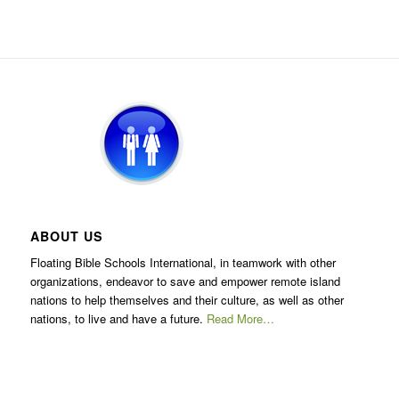
ABOUT US
Floating Bible Schools International, in teamwork with other
organizations, endeavor to save and empower remote island
nations to help themselves and their culture, as well as other
nations, to live and have a future.
Read More…