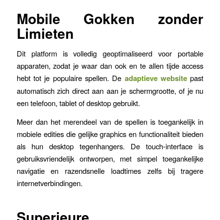
Mobile Gokken zonder
Limieten
Dit platform is volledig geoptimaliseerd voor portable
apparaten, zodat je waar dan ook en te allen tijde access
hebt tot je populaire spellen. De
adaptieve website
past
automatisch zich direct aan aan je schermgrootte, of je nu
een telefoon, tablet of desktop gebruikt.
Meer dan het merendeel van de spellen is toegankelijk in
mobiele edities die gelijke graphics en functionaliteit bieden
als hun desktop tegenhangers. De touch-interface is
gebruiksvriendelijk ontworpen, met simpel toegankelijke
navigatie en razendsnelle loadtimes zelfs bij tragere
internetverbindingen.
Superieure