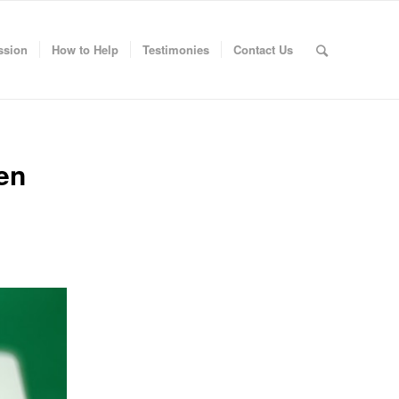
ssion
How to Help
Testimonies
Contact Us
nen