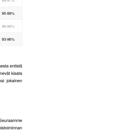
94-97%
95-99%
96-99%
93-96%
esta entistä
nevät kisata
ksi jokainen
a. Seuraamme
istoiminnan