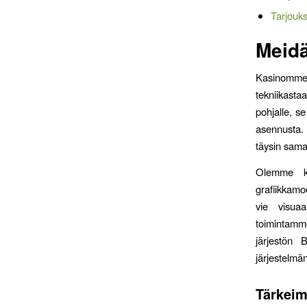
Tarjouks
Meidä
Kasinomm
tekniikasta
pohjalle, s
asennusta. 
täysin sama
Olemme ke
grafiikkamo
vie visuaa
toimintamme
järjestön 
järjestelmä
Tärkeim