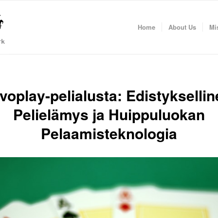
Home
About Us
Mi
voplay-pelialusta: Edistykselli
Pelielämys ja Huippuluokan
Pelaamisteknologia