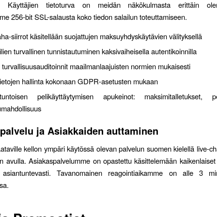
ta. Käyttäjien tietoturva on meidän näkökulmasta erittäin ole
 256-bit SSL-salausta koko tiedon salailun toteuttamiseen.
aha-siirrot käsitellään suojattujen maksuyhdyskäytävien välityksellä
ilien turvallinen tunnistautuminen kaksivaiheisella autentikoinnilla
 turvallisuusauditoinnit maailmanlaajuisten normien mukaisesti
stietojen hallinta kokonaan GDPR-asetusten mukaan
tuntoisen pelikäyttäytymisen apukeinot: maksimitalletukset, p
umahdollisuus
palvelu ja Asiakkaiden auttaminen
aville kellon ympäri käytössä olevan palvelun suomen kielellä live-cha
n avulla. Asiakaspalvelumme on opastettu käsittelemään kaikenlaise
a asiantuntevasti. Tavanomainen reagointiaikamme on alle 3 min
sa.