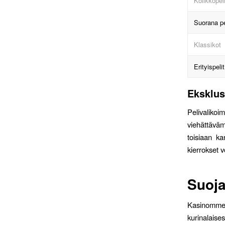
Kolikkopeli
Suorana pe
Klassikot
Erityispelit
Eksklusi
Pelivalikoi
viehättäväm
toisiaan ka
kierrokset v
Suoja
Kasinomme o
kurinalais