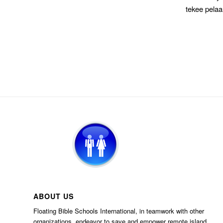
tekee pelaa
ABOUT US
Floating Bible Schools International, in teamwork with other
organizations, endeavor to save and empower remote island