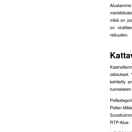
Alustamme k
merkittäväs
mikä on poi
on virallis
reiluuden.
Katta
Kasinollam
odotukset. 
kehitetty a
tuoreeseen o
Pelikategor
Pelien Mää
Suosituimm
RTP-Alue