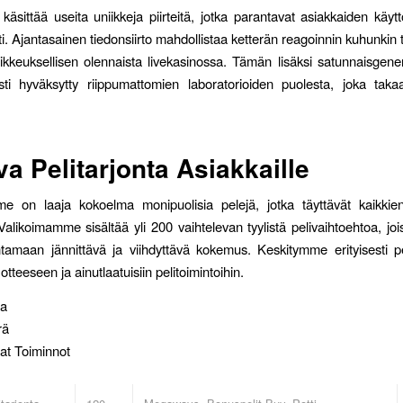
äsittää useita uniikkeja piirteitä, jotka parantavat asiakkaiden käy
ti. Ajantasainen tiedonsiirto mahdollistaa ketterän reagoinnin kuhunkin 
kkeuksellisen olennaista livekasinossa. Tämän lisäksi satunnaisgen
esti hyväksytty riippumattomien laboratorioiden puolesta, joka ta
va Pelitarjonta Asiakkaille
me on laaja kokoelma monipuolisia pelejä, jotka täyttävät kaikkie
Valikoimamme sisältää yli 200 vaihtelevan tyylistä pelivaihtoehtoa, joi
ntamaan jännittävä ja viihdyttävä kokemus. Keskitymme erityisesti pe
tteeseen ja ainutlaatuisiin pelitoimintoihin.
ia
rä
at Toiminnot