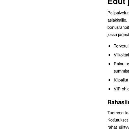
Edut 
Pelipalvelu
asiakkaille
bonusrahoit
jossa järjes
Tervetul
Viikoitta
Palautu
summist
Kilpailut
VIP-ohje
Rahasii
Tuemme laaj
Kotiutukse
rahat siirt