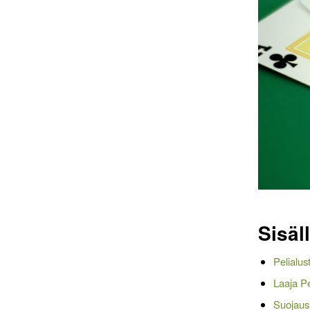
Sisäl
Pelialus
Laaja Pel
Suojaus 