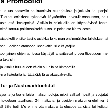
ja Promootiot
mme tuo saataville houkuttelevia etutarjouksia ja jatkuvia kampanjoit
. Tuoreet asiakkaat kykenevät käyttämään tervetuliaisbonuksen, se s
usta että ilmaispelejä. Aktiivisille asiakkaille on käytettävissä kanta
telmä karttuu palkintopisteitä kustakin pelatusta kierroksesta.
iaispaketti ensikertaisille asiakkaille kolman ensimmäisten talletuksen 
iset uudelleenlatausbonukset vakituisille käyttäjille
spohjainen ohjelma, jossa käyttäjät ansaitsevat prosenttiosuuden me
a takaisin
 ja kisailut kuukauden välein suurilla palkintopotilla
lma lisäeduilla ja räätälöidyllä asiakaspalvelulla
rto- ja Nostovaihtoehdot
aa tarjontaa erilaisia maksumuotoja, mitkä sallivat ripeät ja suojatut 
t hoidetaan tavallisesti 24 h aikana, ja useiden maksumenetelmien 
yvät tilille heti. Me emme ota maksuja talletusoperaatioista tai kotiutu