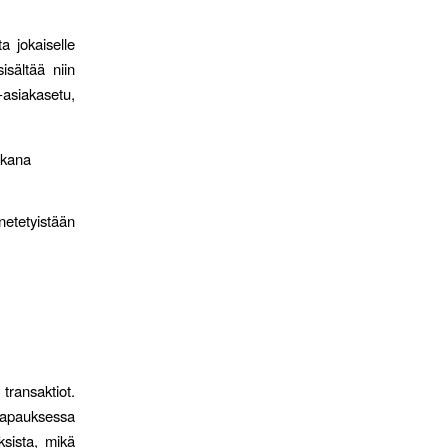
a jokaiselle
isältää niin
-asiakasetu,
aikana
netetyistään
transaktiot.
tapauksessa
ksista, mikä