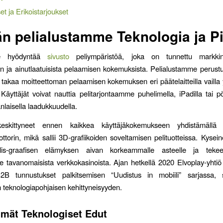
et ja Erikoistarjoukset
n pelialustamme Teknologia ja Pi
e hyödyntää
sivusto
peliympäristöä, joka on tunnettu markkina
an ja ainutlaatuisista pelaamisen kokemuksista. Pelialustamme peru
e takaa moitteettoman pelaamisen kokemuksen eri päätelaitteilla vailla 
Käyttäjät voivat nauttia pelitarjontaamme puhelimella, iPadilla tai p
nlaisella laadukkuudella.
skittyneet ennen kaikkea käyttäjäkokemukseen yhdistämällä k
ottorin, mikä sallii 3D-grafiikoiden soveltamisen pelituotteissa. Kysein
lis-graafisen elämyksen aivan korkeammalle asteelle ja teke
 tavanomaisista verkkokasinoista. Ajan hetkellä 2020 Elvoplay-yhtiö
B2B tunnustukset palkitsemisen “Uudistus in mobiili” sarjassa, 
n teknologiapohjaisen kehittyneisyyden.
mät Teknologiset Edut