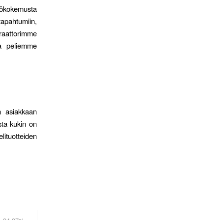
ttökokemusta
tapahtumiin,
eraattorimme
kaa peliemme
n asiakkaan
sta kukin on
lituotteiden