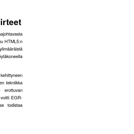
irteet
johtavasta
stuu HTML5:n
ylimääräistä
öytäkoneella
ehittyneen
en tekniikka
e erottuvan
 voitti EGR-
se todistaa