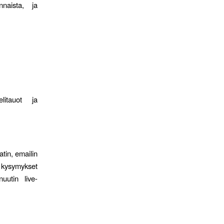
nnaista, ja
elitauot ja
tin, emailin
t kysymykset
uutin live-