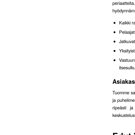
periaattei
hyödynnämme
Kaikki r
Pelaajat
Jatkuvat
Yksityi
Vastuun
itsesulk
Asiakas
Tuomme saat
ja puhelime
ripeästi j
keskustelus