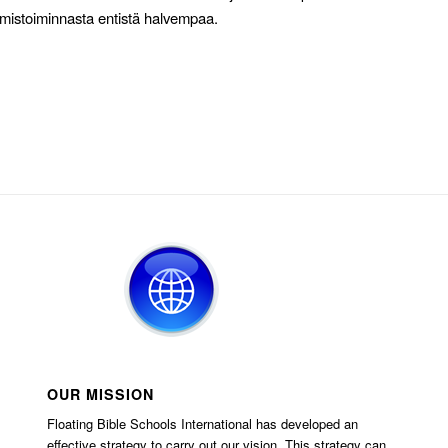
mistoiminnasta entistä halvempaa.
OUR MISSION
Floating Bible Schools International has developed an
effective strategy to carry out our vision. This strategy can