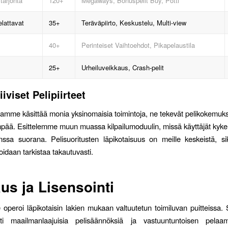
tarjonta
120+
Megaways, Bonuspelit Buy, Potti
lattavat
35+
Teräväpiirto, Keskustelu, Multi-view
40+
Perinteiset Vaihtoehdot, Pikapelaustila
25+
Urheiluveikkaus, Crash-pelit
iviset Pelipiirteet
mamme käsittää monia yksinomaisia toimintoja, ne tekevät pelikokemuks
pää. Esittelemme muun muassa kilpailumoduulin, missä käyttäjät kyke
nssa suorana. Pelisuoritusten läpikotaisuus on meille keskeistä, si
oidaan tarkistaa takautuvasti.
us ja Lisensointi
peroi läpikotaisin lakien mukaan valtuutetun toimiluvan puitteiss
esti maailmanlaajuisia pelisäännöksiä ja vastuuntuntoisen pelaam