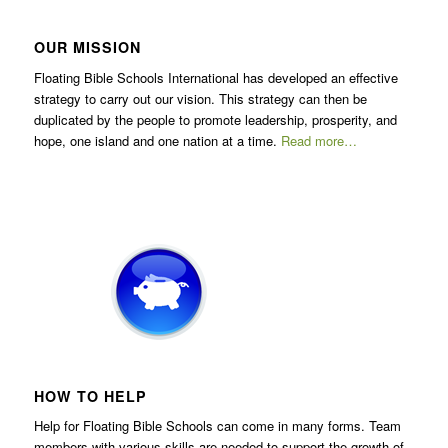
OUR MISSION
Floating Bible Schools International has developed an effective
strategy to carry out our vision. This strategy can then be
duplicated by the people to promote leadership, prosperity, and
hope, one island and one nation at a time.
Read more…
HOW TO HELP
Help for Floating Bible Schools can come in many forms. Team
members with various skills are needed to support the growth of