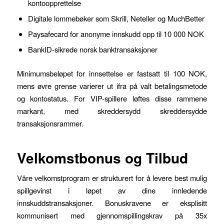
kontoopprettelse
Digitale lommebøker som Skrill, Neteller og MuchBetter
Paysafecard for anonyme innskudd opp til 10 000 NOK
BankID-sikrede norsk banktransaksjoner
Minimumsbeløpet for innsettelse er fastsatt til 100 NOK,
mens øvre grense varierer ut ifra på valt betalingsmetode
og kontostatus. For VIP-spillere løftes disse rammene
markant, med skreddersydd skreddersydde
transaksjonsrammer.
Velkomstbonus og Tilbud
Våre velkomstprogram er strukturert for å levere best mulig
spillgevinst i løpet av dine innledende
innskuddstransaksjoner. Bonuskravene er eksplisitt
kommunisert med gjennomspillingskrav på 35x