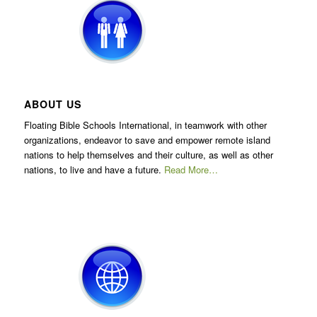
ABOUT US
Floating Bible Schools International, in teamwork with other
organizations, endeavor to save and empower remote island
nations to help themselves and their culture, as well as other
nations, to live and have a future.
Read More…