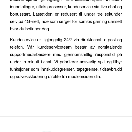
innbetalinger, uttaksprosesser, kundeservice via live chat og
bonusstart. Lastetiden er redusert til under tre sekunder
selv på 4G-nett, noe som sørger for sømløs gaming uansett
hvor du befinner deg.
Kundeservice er tilgjengelig 24/7 via direktechat, e-post og
telefon. Vår kundeserviceteam består av norsktalende
supportmedarbeidere med gjennomsnittlig responstid på
under to minutt i chat. Vi prioriterer ansvarlig spill og tilbyr
funksjoner som innskuddsgrenser, tapsgrense, tidsavbrudd
og selvekskludering direkte fra medlemsiden din.