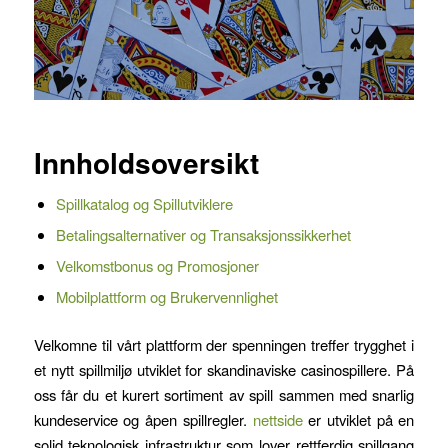
Innholdsoversikt
Spillkatalog og Spillutviklere
Betalingsalternativer og Transaksjonssikkerhet
Velkomstbonus og Promosjoner
Mobilplattform og Brukervennlighet
Velkomne til vårt plattform der spenningen treffer trygghet i
et nytt spillmiljø utviklet for skandinaviske casinospillere. På
oss får du et kurert sortiment av spill sammen med snarlig
kundeservice og åpen spillregler.
nettside
er utviklet på en
solid teknologisk infrastruktur som lover rettferdig spillgang