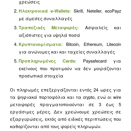
χρεώσεις
Ηλεκτρονικά e-Wallets:
Skrill, Neteller, ecoPayz
με άμεσες συναλλαγές
Τραπεζικές Μεταφορές:
Ασφαλείς και
αξιόπιστες για υψηλά ποσά
Κρυπτονομίσματα:
Bitcoin, Ethereum, Litecoin
για ανώνυμες και και ταχείες συναλλαγές
Προπληρωμένες Cards:
Paysafecard για
εκείνους που προτιμούν να δεν μοιράζονται
προσωπικά στοιχεία
Οι πληρωμές επεξεργάζονται εντός 24 ωρες για
τα ψηφιακά πορτοφόλια και τα crypto, ενώ οι wire
μεταφορές πραγματοποιούνται σε 3 έως 5
εργάσιμες μέρες. Δεν χρεώνουμε χρεώσεις σε
εξαργυρώσεις, εκτός από ειδικές περιπτώσεις που
καθορίζονται από τους φορείς πληρωμών.