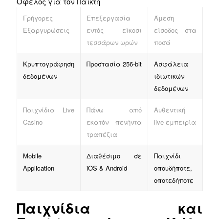
Όφελος για τον Παίκτη
Γρήγορες
Επεξεργασία
Άμεση
Εξαργυρώσεις
εντός είκοσι
είσοδος στα
τεσσάρων ωρών
ποσά
Κρυπτογράφηση
Προστασία 256-bit
Ασφάλεια
δεδομένων
ιδιωτικών
δεδομένων
Παιχνίδια Live
Πάνω από
Αυθεντική
Casino
εκατόν πενήντα
live εμπειρία
τραπέζια
Mobile
Διαθέσιμο σε
Παιχνίδι
Application
iOS & Android
οπουδήποτε,
οποτεδήποτε
Παιχνίδια και