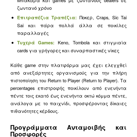
Μπακαρά και games με ζωντανούς dealers σε
ζωντανό χρόνο
Επιτραπέζια Τραπέζια:
Ποκερ, Craps, Sic Tai
Sai και πάρα πολλά άλλα σε ποικίλες
παραλλαγές
Τυχερά Games:
Keno, Tombola και στιγμιαία
cards για γρήγορες και συναρπαστικές νίκες
Κάθε game στην πλατφόρμα μας έχει ελεγχθεί
από ανεξάρτητες οργανισμούς για την πλήρη
πιστοποίηση του Return to Player (Return to Player). Τα
percentages επιστροφής ποικίλουν από ενενήντα
πέντε τοις εκατό έως ενενήντα οκτώ κόμμα πέντε,
ανάλογα με το παιχνίδι, προσφέροντας δίκαιες
πιθανότητες κέρδους.
Προγράμματα Ανταμοιβής και
Προσφορές