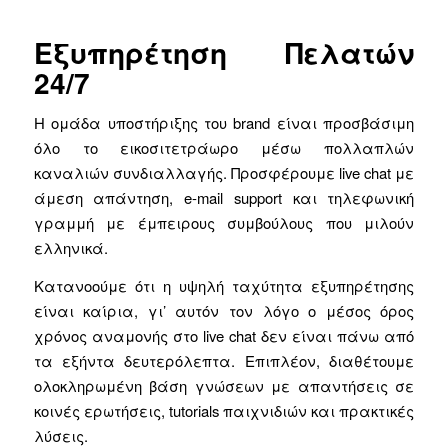
Εξυπηρέτηση Πελατών
24/7
Η ομάδα υποστήριξης του brand είναι προσβάσιμη
όλο το εικοσιτετράωρο μέσω πολλαπλών
καναλιών συνδιαλλαγής. Προσφέρουμε live chat με
άμεση απάντηση, e-mail support και τηλεφωνική
γραμμή με έμπειρους συμβούλους που μιλούν
ελληνικά.
Κατανοούμε ότι η υψηλή ταχύτητα εξυπηρέτησης
είναι καίρια, γι’ αυτόν τον λόγο ο μέσος όρος
χρόνος αναμονής στο live chat δεν είναι πάνω από
τα εξήντα δευτερόλεπτα. Επιπλέον, διαθέτουμε
ολοκληρωμένη βάση γνώσεων με απαντήσεις σε
κοινές ερωτήσεις, tutorials παιχνιδιών και πρακτικές
λύσεις.