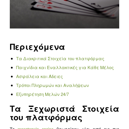
Περιεχόμενα
Τα Διακριτικά Στοιχεία του πλατφόρμας
Παιχνίδια και Εναλλακτικές για Κάθε Μέλος
Ασφάλεια και Άδειες
Τρόποι Πληρωμών και Αναλήψεων
Εξυπηρέτηση Μελών 24/7
Τα Ξεχωριστά Στοιχεία
του πλατφόρμας
Το
monsterwin casino
θεωρείται μία από τις πιο