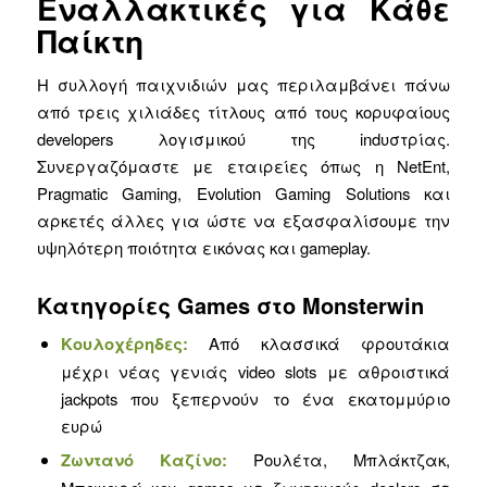
Εναλλακτικές για Κάθε
Παίκτη
Η συλλογή παιχνιδιών μας περιλαμβάνει πάνω
από τρεις χιλιάδες τίτλους από τους κορυφαίους
developers λογισμικού της indυστρίας.
Συνεργαζόμαστε με εταιρείες όπως η NetEnt,
Pragmatic Gaming, Evolution Gaming Solutions και
αρκετές άλλες για ώστε να εξασφαλίσουμε την
υψηλότερη ποιότητα εικόνας και gameplay.
Κατηγορίες Games στο Monsterwin
Κουλοχέρηδες:
Από κλασσικά φρουτάκια
μέχρι νέας γενιάς video slots με αθροιστικά
jackpots που ξεπερνούν το ένα εκατομμύριο
ευρώ
Ζωντανό Καζίνο:
Ρουλέτα, Μπλάκτζακ,