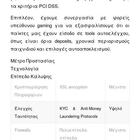
τα κριτήρια PCI DSS.
Επιπλέον, έχουμε συνεργασία με φορείς
υπεύθυνου gaming για να εξασφαλίσουμε ότι οι
παίκτες μας έχουν είσοδο σε tools αυτοελέγχου,
όπως είναι όρια deposits, χρονικά περιορισμούς
παιχνιδιού και επιλογές αυτοαποκλεισμού.
Μέτρο Προστασίας
Τεχνολογία
Επίπεδο Κάλυψης
Κρυπτογράφηση
SSL encryption
Μέγιστο
Πληροφοριών
Έλεγχος
KYC & Anti-Money
Υψηλό
Ταυτότητας
Laundering Protocols
Firewalls
Πολυεπίπεδα
Μέγιστο
επίπεδα