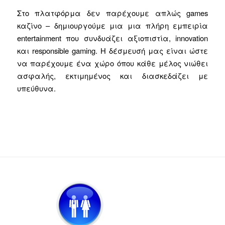
Στο πλατφόρμα δεν παρέχουμε απλώς games
καζίνο – δημιουργούμε μια μια πλήρη εμπειρία
entertainment που συνδυάζει αξιοπιστία, innovation
και responsible gaming. Η δέσμευσή μας είναι ώστε
να παρέχουμε ένα χώρο όπου κάθε μέλος νιώθει
ασφαλής, εκτιμημένος και διασκεδάζει με
υπεύθυνα.