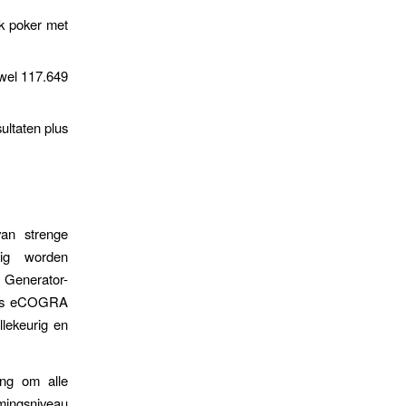
ok poker met
 wel 117.649
ultaten plus
van strenge
atig worden
 Generator-
oals eCOGRA
llekeurig en
ing om alle
mingsniveau