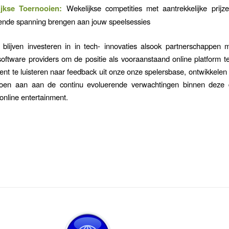
ijkse Toernooien:
Wekelijkse competities met aantrekkelijke prijz
ende spanning brengen aan jouw speelsessies
 blijven investeren in in tech- innovaties alsook partnerschappen
software providers om de positie als vooraanstaand online platform 
nt te luisteren naar feedback uit onze onze spelersbase, ontwikkelen 
oen aan aan de continu evoluerende verwachtingen binnen deze
online entertainment.