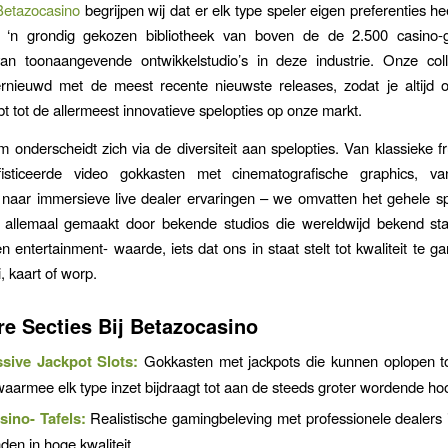
 Betazocasino
begrijpen wij dat er elk type speler eigen preferenties h
j ‘n grondig gekozen bibliotheek van boven de de 2.500 casino
n toonaangevende ontwikkelstudio’s in deze industrie. Onze coll
rnieuwd met de meest recente nieuwste releases, zodat je altijd o
t tot de allermeest innovatieve spelopties op onze markt.
m onderscheidt zich via de diversiteit aan spelopties. Van klassieke f
isticeerde video gokkasten met cinematografische graphics, va
n naar immersieve live dealer ervaringen – we omvatten het gehele 
jn allemaal gemaakt door bekende studios die wereldwijd bekend s
en entertainment- waarde, iets dat ons in staat stelt tot kwaliteit te g
, kaart of worp.
re Secties Bij Betazocasino
sive Jackpot Slots:
Gokkasten met jackpots die kunnen oplopen to
waarmee elk type inzet bijdraagt tot aan de steeds groter wordende hoo
sino- Tafels:
Realistische gamingbeleving met professionele dealers i
den in hoge kwaliteit