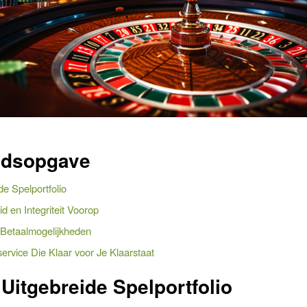
udsopgave
e Spelportfolio
d en Integriteit Voorop
 Betaalmogelijkheden
ervice Die Klaar voor Je Klaarstaat
Uitgebreide Spelportfolio