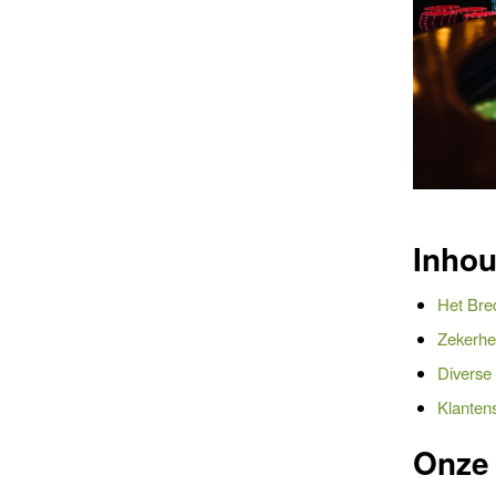
Inho
Het Bred
Zekerhei
Diverse
Klantens
Onze 