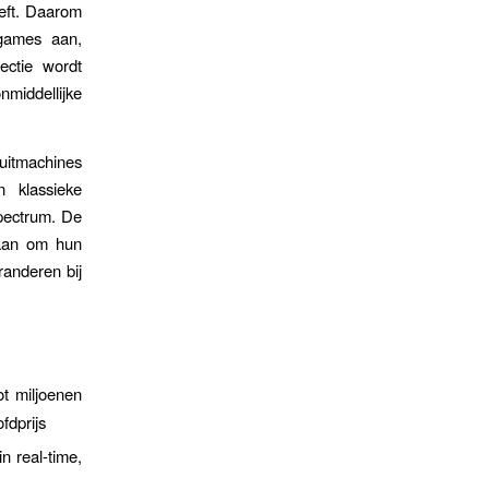
eeft. Daarom
-games aan,
ectie wordt
nmiddellijke
ruitmachines
n klassieke
spectrum. De
taan om hun
aranderen bij
t miljoenen
fdprijs
n real-time,