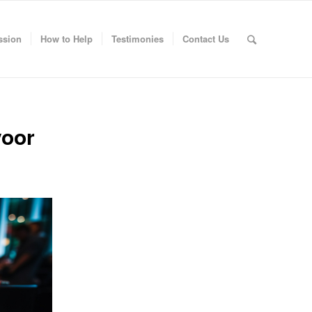
ssion
How to Help
Testimonies
Contact Us
voor