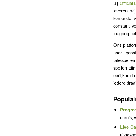
Bij
Official
leveren wi
komende va
constant ve
toegang heb
Ons platfor
naar gesof
tafelspelle
spellen zi
eerlijkheid 
iedere draai
Populai
Progres
euro’s, 
Live Ca
uitgezon