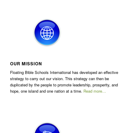
OUR MISSION
Floating Bible Schools International has developed an effective
strategy to carry out our vision. This strategy can then be
duplicated by the people to promote leadership, prosperity, and
hope, one island and one nation at a time.
Read more…