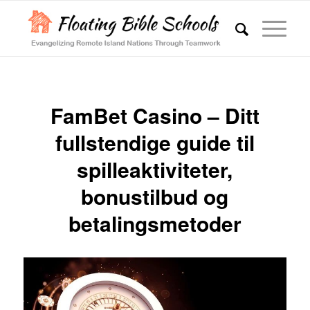
FamBet Casino – Ditt
fullstendige guide til
spilleaktiviteter,
bonustilbud og
betalingsmetoder