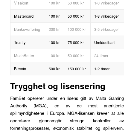
Visakort
100 kr
50 000 kr
1-3 virkedager
Mastercard
100 kr
50 000 kr
1-3 virkedager
Bankoverføring
200 kr
100 000 kr
3-5 virkedager
Trustly
100 kr
75 000 kr
Umiddelbart
MuchBetter
100 kr
50 000 kr
24 timer
Bitcoin
500 kr
150 000 kr
1-2 timer
Trygghet og lisensering
FamBet opererer under en lisens gitt av Malta Gaming
Authority (MGA), en av de mest anerkjente
spillmyndighetene i Europa. MGA-lisensen krever at alle
operatører gjennomgår strenge kontroller av
forretningsprosesser, økonomisk stabilitet og spillervern.