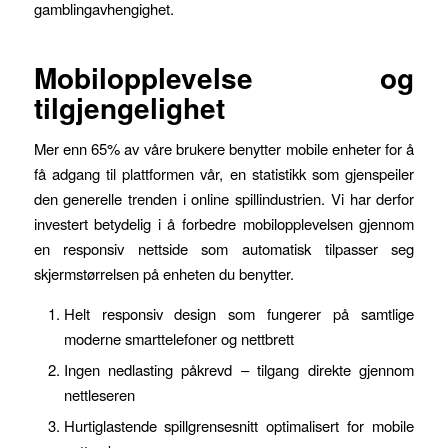
gamblingavhengighet.
Mobilopplevelse og
tilgjengelighet
Mer enn 65% av våre brukere benytter mobile enheter for å
få adgang til plattformen vår, en statistikk som gjenspeiler
den generelle trenden i online spillindustrien. Vi har derfor
investert betydelig i å forbedre mobilopplevelsen gjennom
en responsiv nettside som automatisk tilpasser seg
skjermstørrelsen på enheten du benytter.
Helt responsiv design som fungerer på samtlige
moderne smarttelefoner og nettbrett
Ingen nedlasting påkrevd – tilgang direkte gjennom
nettleseren
Hurtiglastende spillgrensesnitt optimalisert for mobile