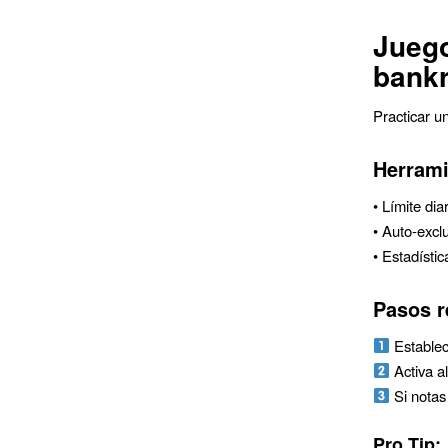
Jueg
bankr
Practicar u
Herrami
• Límite di
• Auto‑excl
• Estadísti
Pasos 
Establec
Activa al
Si notas
Pro Tip: