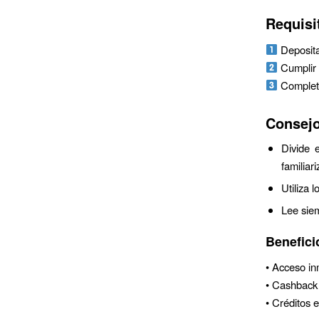
Requisi
Deposita
Cumplir 
Completa
Consejo
Divide 
familiar
Utiliza 
Lee siem
Benefici
• Acceso in
• Cashback
• Créditos 