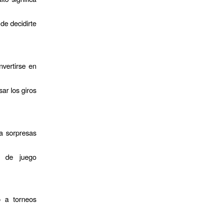
de decidirte
nvertirse en
ar los giros
ta sorpresas
s de juego
o a torneos