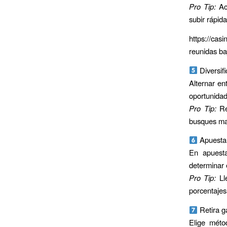
Pro Tip:
Acu
subir rápid
https://ca
reunidas ba
Diversifi
Alternar en
oportunidad
Pro Tip:
Res
busques may
Apuesta 
En apuesta
determinar 
Pro Tip:
Lle
porcentajes
Retira g
Elige méto