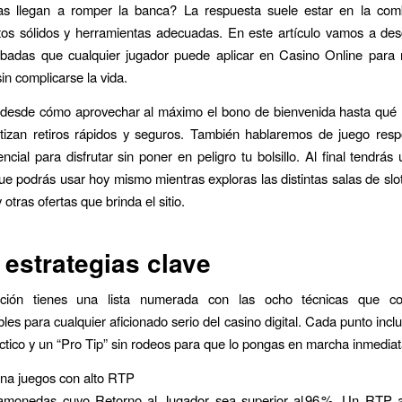
as llegan a romper la banca? La respuesta suele estar en la com
tos sólidos y herramientas adecuadas. En este artículo vamos a des
robadas que cualquier jugador puede aplicar en Casino Online para 
in complicarse la vida.
desde cómo aprovechar al máximo el bono de bienvenida hasta qué
tizan retiros rápidos y seguros. También hablaremos de juego resp
ncial para disfrutar sin poner en peligro tu bolsillo. Al final tendrás
que podrás usar hoy mismo mientras exploras las distintas salas de slo
 otras ofertas que brinda el sitio.
 estrategias clave
ación tienes una lista numerada con las ocho técnicas que co
bles para cualquier aficionado serio del casino digital. Cada punto incl
ctico y un “Pro Tip” sin rodeos para que lo pongas en marcha inmedia
na juegos con alto RTP
amonedas cuyo Retorno al Jugador sea superior al 96 %. Un RTP alt