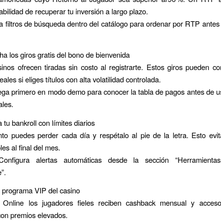
bilidad de recuperar tu inversión a largo plazo.
 filtros de búsqueda dentro del catálogo para ordenar por RTP antes 
a los giros gratis del bono de bienvenida
nos ofrecen tiradas sin costo al registrarte. Estos giros pueden co
ales si eliges títulos con alta volatilidad controlada.
ga primero en modo demo para conocer la tabla de pagos antes de us
ales.
tu bankroll con límites diarios
to puedes perder cada día y respétalo al pie de la letra. Esto evi
es al final del mes.
onfigura alertas automáticas desde la sección “Herramienta
”.
el programa VIP del casino
Online los jugadores fieles reciben cashback mensual y acces
con premios elevados.