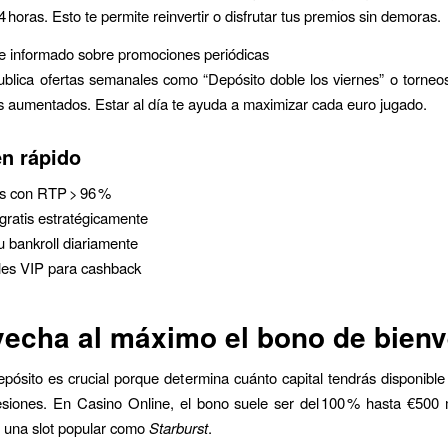
horas.​ Esto te permite reinvertir o disfrutar tus premios sin demoras.​
 informado sobre promociones periódicas
ublica ofertas semanales como “Depósito doble los viernes” o torneo
s aumentados.​ Estar al día te ayuda a maximizar cada euro jugado.​
n rápido
ts con RTP > 96 %
 gratis estratégicamente
tu bankroll diariamente
les VIP para cashback
echa al máximo el bono de bien
epósito es crucial porque determina cuánto capital tendrás disponible
siones. En Casino Online, el bono suele ser del 100 % hasta €500 
n una slot popular como
Starburst
.