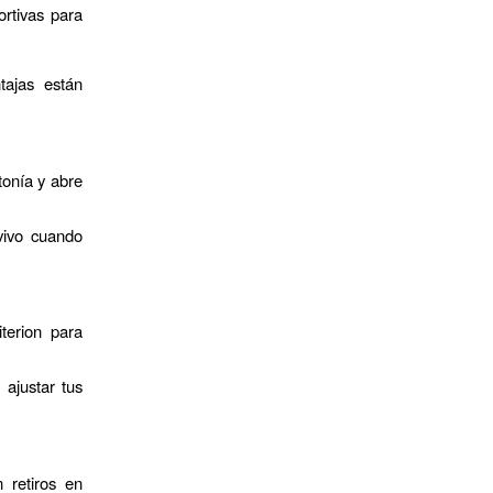
rtivas para
tajas están
tonía y abre
vivo cuando
terion para
 ajustar tus
 retiros en