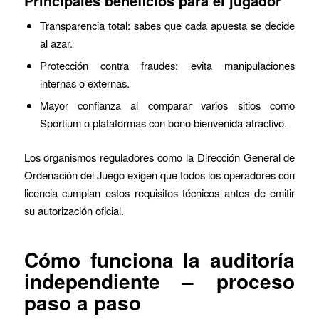
Principales beneficios para el jugador
Transparencia total: sabes que cada apuesta se decide
al azar.
Protección contra fraudes: evita manipulaciones
internas o externas.
Mayor confianza al comparar varios sitios como
Sportium o plataformas con bono bienvenida atractivo.
Los organismos reguladores como la Dirección General de
Ordenación del Juego exigen que todos los operadores con
licencia cumplan estos requisitos técnicos antes de emitir
su autorización oficial.
Cómo funciona la auditoría
independiente – proceso
paso a paso