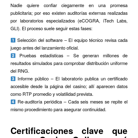
Nadie quiere confiar ciegamente en una promesa
publicitaria; por eso existen auditorías externas realizadas
por laboratorios especializados (eCOGRA, iTech Labs,
GLI). El proceso suele seguir estas fases:
Selección del software – El equipo técnico revisa cada
juego antes del lanzamiento oficial.
Pruebas estadísticas – Se generan millones de
resultados simulados para comprobar distribución uniforme
del RNG.
Informe público – El laboratorio publica un certificado
accesible desde la página del casino; allí aparecen datos
como RTP promedio y volatilidad prevista.
Re‑auditoría periódica – Cada seis meses se repite el
mismo procedimiento para asegurar continuidad.
Certificaciones clave que