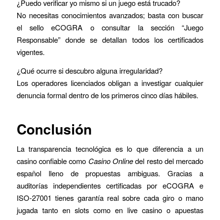
¿Puedo verificar yo mismo si un juego está trucado?
No necesitas conocimientos avanzados; basta con buscar
el sello eCOGRA o consultar la sección “Juego
Responsable” donde se detallan todos los certificados
vigentes.
¿Qué ocurre si descubro alguna irregularidad?
Los operadores licenciados obligan a investigar cualquier
denuncia formal dentro de los primeros cinco días hábiles.
Conclusión
La transparencia tecnológica es lo que diferencia a un
casino confiable como
Casino Online
del resto del mercado
español lleno de propuestas ambiguas. Gracias a
auditorías independientes certiﬁcadas por eCOGRA e
ISO‑27001 tienes garantía real sobre cada giro o mano
jugada tanto en slots como en live casino o apuestas