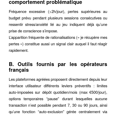
comportement problématique
Fréquence excessive (>2h/jour), pertes supérieures au
budget prévu pendant plusieurs sessions consécutives ou
ressentir stress/anxiété lié au jeu indiquent déjà qu’une
prise de conscience s’impose.
L’apparition fréquente de rationalisations (« je récupère mes
pertes ») constitue aussi un signal clair auquel il faut réagir
rapidement.
B. Outils fournis par les opérateurs
français
Les plateformes agréées proposent directement depuis leur
interface utilisateur différents leviers préventifs : limites
auto‑imposées sur dépôt quotidien/mois (max €500/jour),
options temporaires “pause” durant lesquelles aucune
transaction n’est possible pendant 7, 30 ou 90 jours, ainsi
qu’une fonction “auto‑exclusion” gérée centralement via