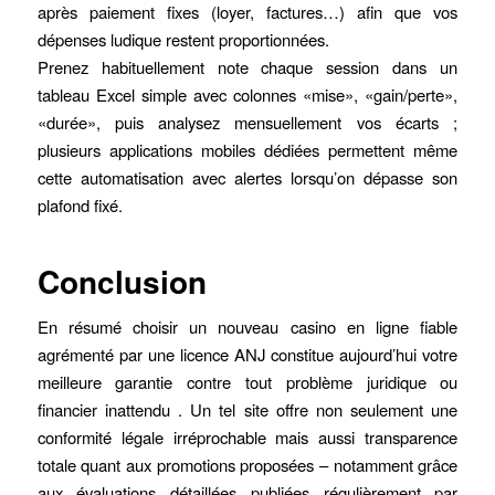
après paiement fixes (loyer, factures…) afin que vos
dépenses ludique restent proportionnées.
Prenez habituellement note chaque session dans un
tableau Excel simple avec colonnes «mise», «gain/perte»,
«durée», puis analysez mensuellement vos écarts ;
plusieurs applications mobiles dédiées permettent même
cette automatisation avec alertes lorsqu’on dépasse son
plafond fixé.
Conclusion
En résumé choisir un nouveau casino en ligne fiable
agrémenté par une licence ANJ constitue aujourd’hui votre
meilleure garantie contre tout problème juridique ou
financier inattendu . Un tel site offre non seulement une
conformité légale irréprochable mais aussi transparence
totale quant aux promotions proposées – notamment grâce
aux évaluations détaillées publiées régulièrement par