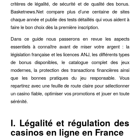
critères de légalité, de sécurité et de qualité des bonus.
Basketnews.Net compare plus d’une centaine de sites
chaque année et publie des tests détaillés qui vous aident à
faire le bon choix dès la première inscription.
Dans ce guide nous passerons en revue les aspects
essentiels à connaître avant de miser votre argent : la
législation française et les licences ANJ, les différents types
de bonus disponibles, le catalogue complet des jeux
modernes, la protection des transactions financières ainsi
que les bonnes pratiques du jeu responsable. Vous
repartirez avec une feuille de route claire pour sélectionner
un casino fiable, optimiser vos promotions et jouer en toute
sérénité.
I. Légalité et régulation des
casinos en ligne en France