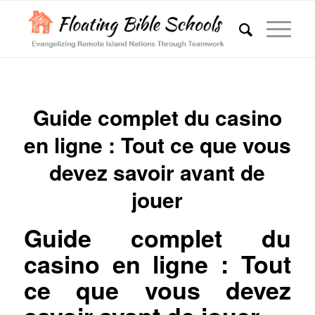
Guide complet du casino
en ligne : Tout ce que vous
devez savoir avant de
jouer
Guide complet du
casino en ligne : Tout
ce que vous devez