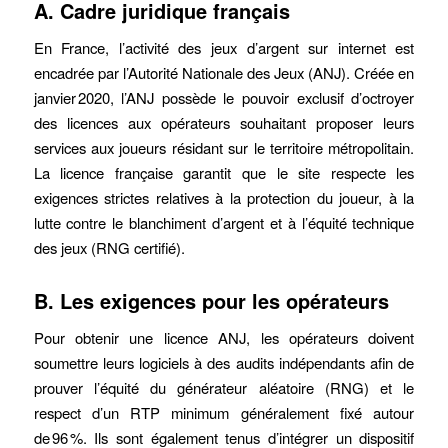
A. Cadre juridique français
En France, l’activité des jeux d’argent sur internet est
encadrée par l’Autorité Nationale des Jeux (ANJ). Créée en
janvier 2020, l’ANJ possède le pouvoir exclusif d’octroyer
des licences aux opérateurs souhaitant proposer leurs
services aux joueurs résidant sur le territoire métropolitain.
La licence française garantit que le site respecte les
exigences strictes relatives à la protection du joueur, à la
lutte contre le blanchiment d’argent et à l’équité technique
des jeux (RNG certifié).
B. Les exigences pour les opérateurs
Pour obtenir une licence ANJ, les opérateurs doivent
soumettre leurs logiciels à des audits indépendants afin de
prouver l’équité du générateur aléatoire (RNG) et le
respect d’un RTP minimum généralement fixé autour
de 96 %. Ils sont également tenus d’intégrer un dispositif