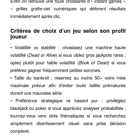
Enfin on retrouve une foule croissante d’« instant games »
– grilles gratte-ciel numériques qui délivrent résultats
immédiatement après clic.
Critères de choix d’un jeu selon son profil
joueur
• Volatilité vs stabilité : choisissez une machine haute
volatilité (
Dead or Alive
) si vous ciblez gros jackpots rares ;
optez plutôt pour faible volatilité (
Book of Dead
) si vous
préférez gagner fréquemment petites sommes.
• Taille du bankroll : réservez au moins 50× votre mise
maximale prévue afin d’éviter toute faillite prématurée
durant une mauvaise série.
• Préférence stratégique vs hasard pur : privilégiez
blackjack ou poker si vous appréciez analyser probabilités ;
tournez-vous vers slots thématiques si vous recherchez
simplement divertissement visuel sans prise décision
complexe.