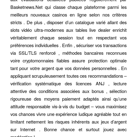
Basketnews.Net qui classe chaque plateforme parmi les
meilleurs nouveaux casinos en ligne selon nos critères
stricts . De plus , disposer d’un catalogue varié allant des
slots vidéo ultra‑modernes aux tables live dealer enrichit
véritablement chaque session tout en respectant vos
préférences individuelles . Enfin , sécuriser vos transactions
via SSL/TLS renforcé , méthodes bancaires reconnues
voire cryptomonnaies fiables assure protection optimale
tant pour votre argent que vos données personnelles . En
appliquant scrupuleusement toutes ces recommandations –
vérification systématique des licences ANJ , lecture
attentive des conditions associées aux bonus , sélection
rigoureuse des moyens paiement adaptés ainsi qu’une
attitude responsable vis-à-vis du budget – vous maximisez
vos chances vivre une expérience ludique agréable tout en
limitant nettement les risques inhérents aux jeux d’argent
sur Internet . Bonne chance et surtout jouez avec
modération !