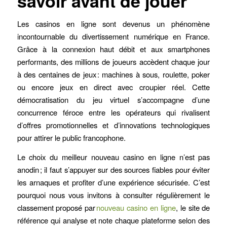
savoir avant de jouer
Les casinos en ligne sont devenus un phénomène
incontournable du divertissement numérique en France.
Grâce à la connexion haut débit et aux smartphones
performants, des millions de joueurs accèdent chaque jour
à des centaines de jeux : machines à sous, roulette, poker
ou encore jeux en direct avec croupier réel. Cette
démocratisation du jeu virtuel s’accompagne d’une
concurrence féroce entre les opérateurs qui rivalisent
d’offres promotionnelles et d’innovations technologiques
pour attirer le public francophone.
Le choix du meilleur nouveau casino en ligne n’est pas
anodin ; il faut s’appuyer sur des sources fiables pour éviter
les arnaques et profiter d’une expérience sécurisée. C’est
pourquoi nous vous invitons à consulter régulièrement le
classement proposé par
nouveau casino en ligne
, le site de
référence qui analyse et note chaque plateforme selon des