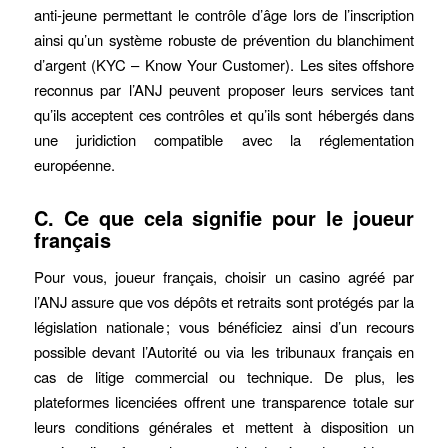
anti‑jeune permettant le contrôle d’âge lors de l’inscription
ainsi qu’un système robuste de prévention du blanchiment
d’argent (KYC – Know Your Customer). Les sites offshore
reconnus par l’ANJ peuvent proposer leurs services tant
qu’ils acceptent ces contrôles et qu’ils sont hébergés dans
une juridiction compatible avec la réglementation
européenne.
C. Ce que cela signifie pour le joueur
français
Pour vous, joueur français, choisir un casino agréé par
l’ANJ assure que vos dépôts et retraits sont protégés par la
législation nationale ; vous bénéficiez ainsi d’un recours
possible devant l’Autorité ou via les tribunaux français en
cas de litige commercial ou technique. De plus, les
plateformes licenciées offrent une transparence totale sur
leurs conditions générales et mettent à disposition un