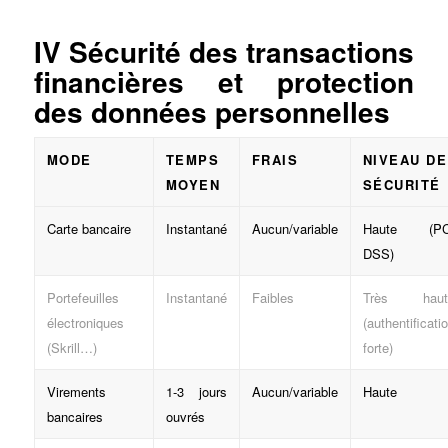
IV Sécurité des transactions
financières et protection
des données personnelles
MODE
TEMPS
FRAIS
NIVEAU DE
MOYEN
SÉCURITÉ
Carte bancaire
Instantané
Aucun/variable
Haute (PC
DSS)
Portefeuilles
Instantané
Faibles
Très haut
électroniques
(authentificati
(Skrill…)
forte)
Virements
1‑3 jours
Aucun/variable
Haute
bancaires
ouvrés