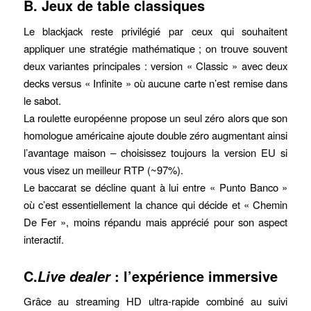
B. Jeux de table classiques
Le blackjack reste privilégié par ceux qui souhaitent
appliquer une stratégie mathématique ; on trouve souvent
deux variantes principales : version « Classic » avec deux
decks versus « Infinite » où aucune carte n’est remise dans
le sabot.
La roulette européenne propose un seul zéro alors que son
homologue américaine ajoute double zéro augmentant ainsi
l’avantage maison – choisissez toujours la version EU si
vous visez un meilleur RTP (~97%).
Le baccarat se décline quant à lui entre « Punto Banco »
où c’est essentiellement la chance qui décide et « Chemin
De Fer », moins répandu mais apprécié pour son aspect
interactif.
C.
: l’expérience immersive
Live dealer
Grâce au streaming HD ultra‑rapide combiné au suivi