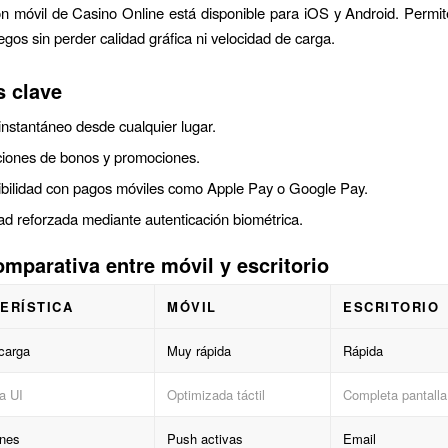
ón móvil de Casino Online está disponible para iOS y Android. Permi
egos sin perder calidad gráfica ni velocidad de carga.
s clave
nstantáneo desde cualquier lugar.
aciones de bonos y promociones.
bilidad con pagos móviles como Apple Pay o Google Pay.
d reforzada mediante autenticación biométrica.
omparativa entre móvil y escritorio
ERÍSTICA
MÓVIL
ESCRITORIO
carga
Muy rápida
Rápida
a UI
Optimizada táctil
Completa pantalla
ones
Push activas
Email