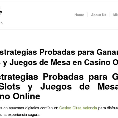
Home
About Us
Mi
strategias Probadas para Gana
s y Juegos de Mesa en Casino O
trategias Probadas para 
Slots y Juegos de Mes
no Online
s en apuestas digitales confían en
Casino Cirsa Valencia
para disfru
y una experiencia segura.