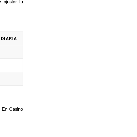
y ajustar tu
 DIARIA
l. En Casino