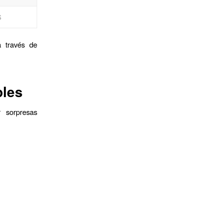
S
 través de
ples
r sorpresas