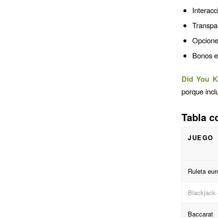
Interacc
Transpar
Opcione
Bonos e
Did You 
porque incl
Tabla c
JUEGO
Ruleta eu
Blackjack 
Baccara