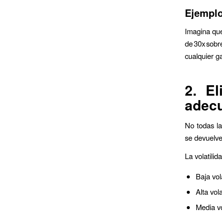
Ejemplo
Imagina que 
de 30x sobr
cualquier g
2. El
adec
No todas la
se devuelve
La volatili
Baja vol
Alta vol
Media vo