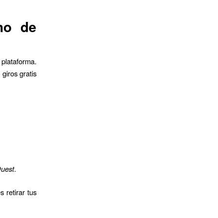
no de
 plataforma.
giros gratis
uest
.
retirar tus