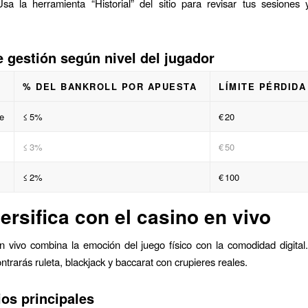
a la herramienta “Historial” del sitio para revisar tus sesiones 
e gestión según nivel del jugador
% DEL BANKROLL POR APUESTA
LÍMITE PÉRDIDA
te
≤ 5%
€ 20
≤ 3%
€ 50
≤ 2%
€ 100
versifica con el casino en vivo
n vivo combina la emoción del juego físico con la comodidad digita
ntrarás ruleta, blackjack y baccarat con crupieres reales.
ios principales