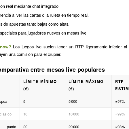
ión real mediante chat integrado.
encia al ver las cartas o la ruleta en tiempo real.
s de apuestas tanto bajas como altas.
speciales para jugadores nuevos en mesas live.
Know?
Los juegos live suelen tener un RTP ligeramente inferior al 
uyen una comisión para el crupier.
omparativa entre mesas live populares
LÍMITE MÍNIMO
LÍMITE MÁXIMO
RTP
(€)
(€)
ESTI
ropea
5
5 000
≈97%
clásico
10
10 000
≈99%
t punto
20
20 000
≈98%