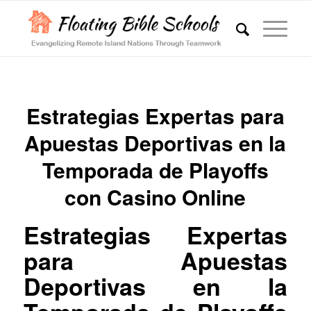
Estrategias Expertas para
Apuestas Deportivas en la
Temporada de Playoffs
con Casino Online
Estrategias Expertas
para Apuestas
Deportivas en la