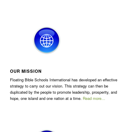
OUR MISSION
Floating Bible Schools International has developed an effective
strategy to carry out our vision. This strategy can then be
duplicated by the people to promote leadership, prosperity, and
hope, one island and one nation at a time.
Read more…