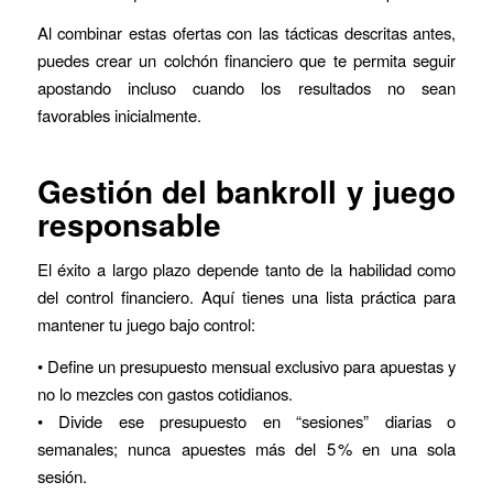
Al combinar estas ofertas con las tácticas descritas antes,
puedes crear un colchón financiero que te permita seguir
apostando incluso cuando los resultados no sean
favorables inicialmente.
Gestión del bankroll y juego
responsable
El éxito a largo plazo depende tanto de la habilidad como
del control financiero. Aquí tienes una lista práctica para
mantener tu juego bajo control:
• Define un presupuesto mensual exclusivo para apuestas y
no lo mezcles con gastos cotidianos.
• Divide ese presupuesto en “sesiones” diarias o
semanales; nunca apuestes más del 5 % en una sola
sesión.