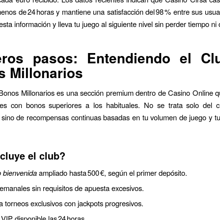
menos de 24 horas y mantiene una satisfacción del 98 % entre sus usuar
ta información y lleva tu juego al siguiente nivel sin perder tiempo ni 
eros pasos: Entendiendo el Cl
 Millonarios
Bonos Millonarios es una sección premium dentro de Casino Online 
res con bonos superiores a los habituales. No se trata solo del 
, sino de recompensas continuas basadas en tu volumen de juego y tu 
cluye el club?
 bienvenida
ampliado hasta 500 €, según el primer depósito.
emanales sin requisitos de apuesta excesivos.
 torneos exclusivos con jackpots progresivos.
VIP disponible las 24 horas.