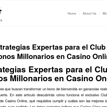
Home
About Us
Mi
trategias Expertas para el Club
nos Millonarios en Casino Onl
ategias Expertas para el Cl
s Millonarios en Casino On
es que buscan transformar un bono de bienvenida en ganancias real
erte. En este artículo descubrirás cómo funciona el exclusivo Cl
 de Casino Online, qué requisitos cumplir y cuáles son las mejores t
ada euro recibido. Los datos recientes indican que Casino Cirsa ca