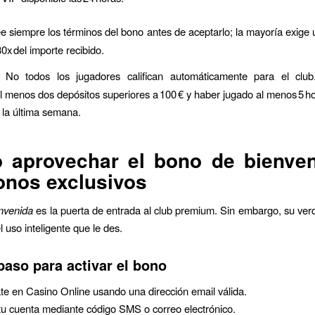
e siempre los términos del bono antes de aceptarlo; la mayoría exige
30x del importe recibido.
No todos los jugadores califican automáticamente para el club
l menos dos depósitos superiores a 100 € y haber jugado al menos 5 ho
la última semana.
 aprovechar el bono de bienven
onos exclusivos
nvenida
es la puerta de entrada al club premium. Sin embargo, su ver
 uso inteligente que le des.
paso para activar el bono
te en Casino Online usando una dirección email válida.
 tu cuenta mediante código SMS o correo electrónico.