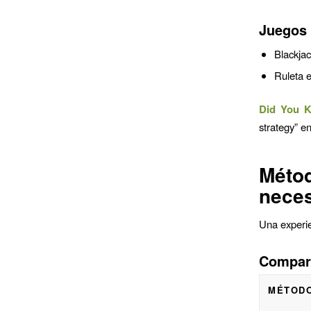
Juegos 
Blackjac
Ruleta e
Did You 
strategy” e
Métod
neces
Una experie
Compara
MÉTOD