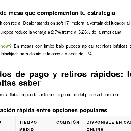
de mesa que complementan tu estrategia
k con regla “Dealer stands on soft 17” mejora la ventaja del jugador al
uropea reduce la ventaja a 2,7% frente al 5,26% de la americana.
Know?
En mesas con límite bajo puedes aplicar técnicas básicas 
n blackjack para disminuir la casa a menos del‑1%.
os de pago y retiros rápidos: 
itas saber
ncia fluida depende tanto del juego como del proceso financiero.
ción rápida entre opciones populares
O
TIEMPO
COMISIÓN
DISPONIBLE EN CA
MEDIO
ONLINE