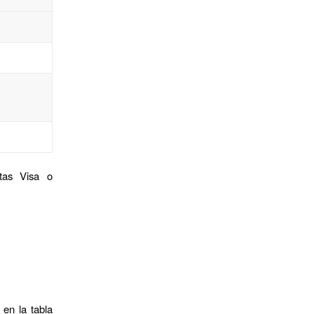
etas Visa o
en la tabla