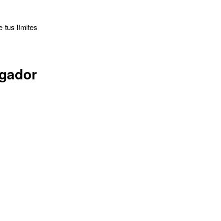
e tus límites
ugador