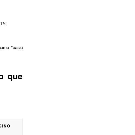
‑1%.
como “basic
lo que
SINO