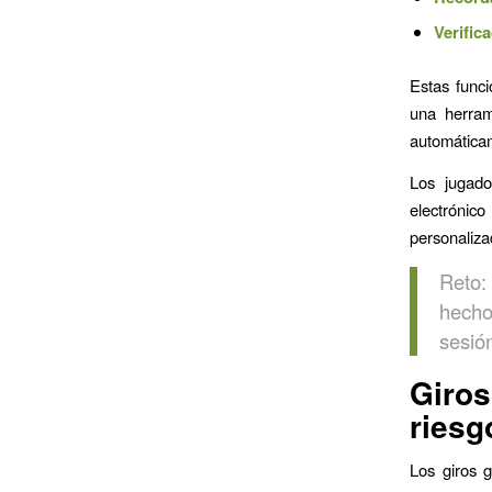
Verific
Estas funci
una herrami
automáticam
Los jugado
electrónic
personaliza
Reto:
hecho
sesió
Giros
riesg
Los giros 