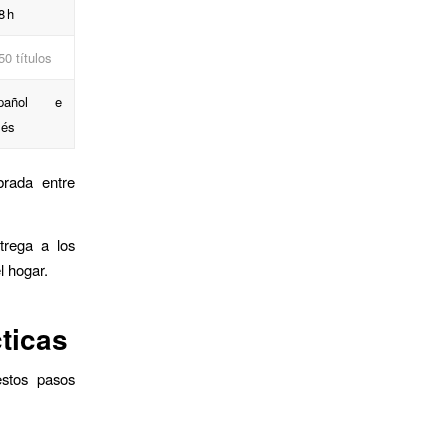
8 h
50 títulos
pañol e
lés
brada entre
rega a los
l hogar.
ticas
estos pasos