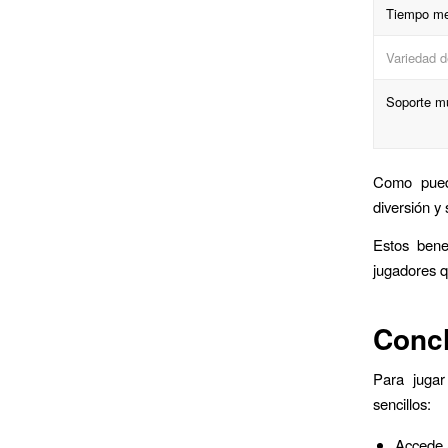
Tiempo med
Variedad d
Soporte mu
Como puede
diversión y 
Estos bene
jugadores q
Concl
Para jugar
sencillos:
Accede a