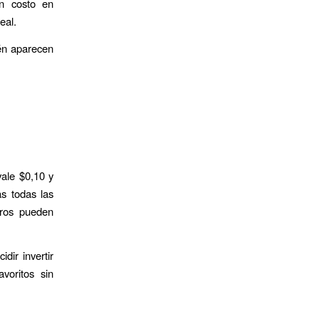
in costo en
eal.
én aparecen
vale $0,10 y
s todas las
iros pueden
dir invertir
voritos sin