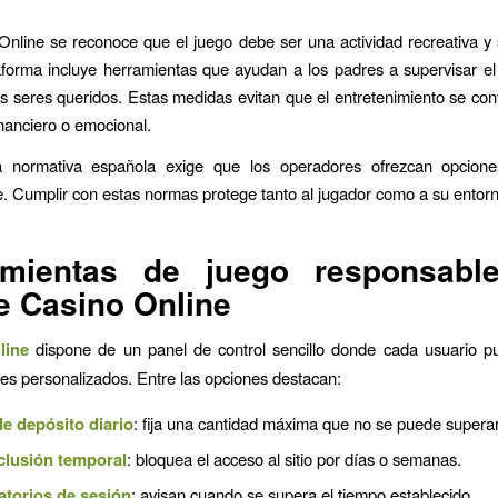
nline se reconoce que el juego debe ser una actividad recreativa y
aforma incluye herramientas que ayudan a los padres a supervisar el
s seres queridos. Estas medidas evitan que el entretenimiento se con
nanciero o emocional.
 normativa española exige que los operadores ofrezcan opcion
. Cumplir con estas normas protege tanto al jugador como a su entorno
amientas de juego responsabl
e Casino Online
line
dispone de un panel de control sencillo donde cada usuario pu
mites personalizados. Entre las opciones destacan:
de depósito diario
: fija una cantidad máxima que no se puede superar
clusión temporal
: bloquea el acceso al sitio por días o semanas.
torios de sesión
: avisan cuando se supera el tiempo establecido.