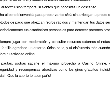
a autoexclusión temporal si sientes que necesitas un descanso.
ha el bono bienvenida para probar varios
slots
sin arriesgar tu propio d
todos de pago que ofrezcan retiros rápidos y mantengan tus datos se
eriódicamente tus estadísticas personales para detectar patrones pro
iempre jugar con moderación y consultar recursos externos si notas
a familia agradece un entorno lúdico sano, y tú disfrutarás más cuan
obre tu actividad online.
 pautas, podrás sacarle el máximo provecho a Casino Online, 
seguridad y recompensas atractivas como los giros gratuitos inclu
cial. ¡Que la suerte te acompañe!