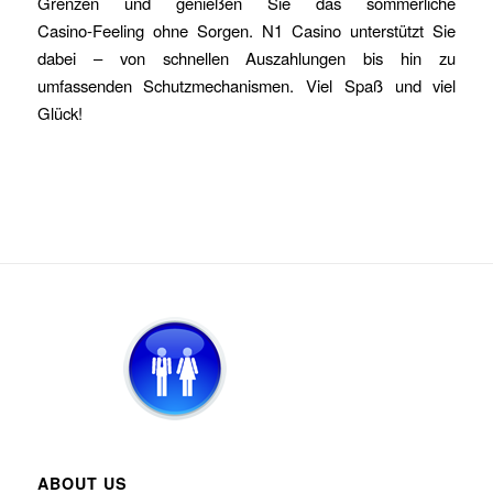
Grenzen und genießen Sie das sommerliche
Casino‑Feeling ohne Sorgen. N1 Casino unterstützt Sie
dabei – von schnellen Auszahlungen bis hin zu
umfassenden Schutzmechanismen. Viel Spaß und viel
Glück!
ABOUT US