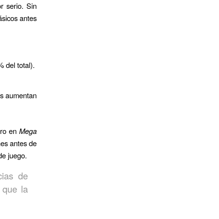
r serio. Sin
ásicos antes
 del total).
res aumentan
iro en
Mega
nes antes de
de juego.
cias de
 que la