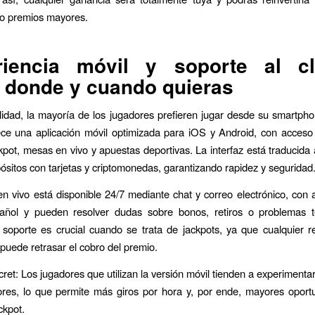
do premios mayores.
riencia móvil y soporte al cli
 donde y cuando quieras
lidad, la mayoría de los jugadores prefieren jugar desde su smartpho
ce una aplicación móvil optimizada para iOS y Android, con acceso
ckpot, mesas en vivo y apuestas deportivas. La interfaz está traducida 
ósitos con tarjetas y criptomonedas, garantizando rapidez y seguridad
en vivo está disponible 24/7 mediante chat y correo electrónico, con
añol y pueden resolver dudas sobre bonos, retiros o problemas t
 soporte es crucial cuando se trata de jackpots, ya que cualquier r
 puede retrasar el cobro del premio.
cret: Los jugadores que utilizan la versión móvil tienden a experimenta
res, lo que permite más giros por hora y, por ende, mayores oport
ackpot.