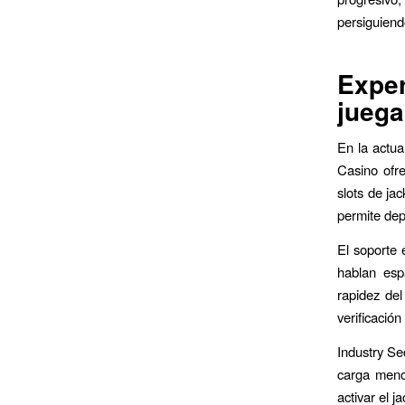
persiguien
Expe
juega
En la actua
Casino ofre
slots de ja
permite dep
El soporte 
hablan esp
rapidez del
verificación
Industry Se
carga meno
activar el j