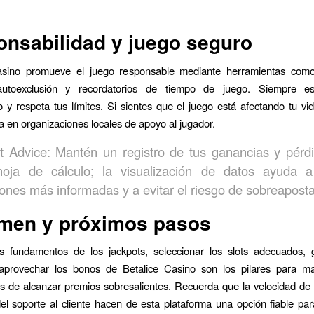
nsabilidad y juego seguro
asino promueve el juego responsable mediante herramientas como
autoexclusión y recordatorios de tiempo de juego. Siempre e
 y respeta tus límites. Si sientes que el juego está afectando tu vid
 en organizaciones locales de apoyo al jugador.
t Advice: Mantén un registro de tus ganancias y pérd
oja de cálculo; la visualización de datos ayuda 
iones más informadas y a evitar el riesgo de sobreaposta
men y próximos pasos
s fundamentos de los jackpots, seleccionar los slots adecuados, g
 aprovechar los bonos de Betalice Casino son los pilares para ma
es de alcanzar premios sobresalientes. Recuerda que la velocidad de l
del soporte al cliente hacen de esta plataforma una opción fiable pa