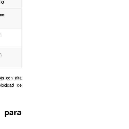
MO
000
0
0
ts con alta
elocidad de
 para