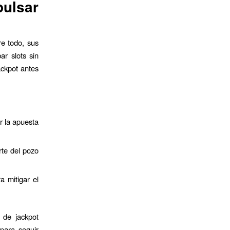
pulsar
e todo, sus
ar slots sin
ackpot antes
r la apuesta
te del pozo
 mitigar el
 de jackpot
 para seguir