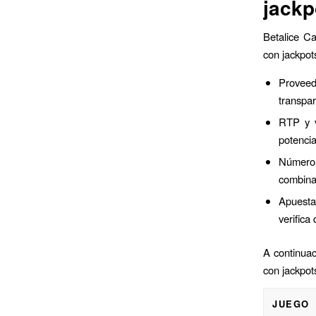
jackp
Betalice Ca
con jackpots
Proveedo
transpar
RTP y v
potencia
Número
combina
Apuesta
verifica
A continuac
con jackpot
JUEGO