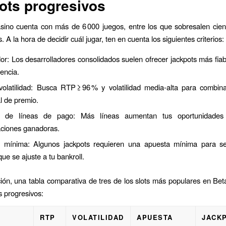
ots progresivos
sino cuenta con más de 6 000 juegos, entre los que sobresalen cien
. A la hora de decidir cuál jugar, ten en cuenta los siguientes criterios:
r: Los desarrolladores consolidados suelen ofrecer jackpots más fia
encia.
olatilidad: Busca RTP ≥ 96 % y volatilidad media‑alta para combina
l de premio.
 de líneas de pago: Más líneas aumentan tus oportunidades 
ciones ganadoras.
 mínima: Algunos jackpots requieren una apuesta mínima para ser
 que se ajuste a tu bankroll.
ión, una tabla comparativa de tres de los slots más populares en Bet
s progresivos:
RTP
VOLATILIDAD
APUESTA
JACK