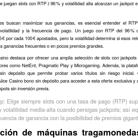
e juegan slots con RTP ≥ 96 % y volatilidad alta alcanzan un jackpot
es buscan maximizar sus ganancias, es esencial entender el RTP
a volatilidad y la frecuencia de pago. Un juego con RTP del 96 % 
 € por cada 100 € apostados, pero la volatilidad determina si esos ret
s ganancias frecuentes o en pocos premios grandes.
sino destaca por ofrecer una amplia selección de slots con jackpots
ores como NetEnt, Pragmatic Play y Microgaming. Además, la plataf
in depósito que permite probar varios títulos sin riesgo inicial. 
lice Casino bono sin depósito para acceder a esta oferta exclusiva y
pots sin inversión previa.
ip: Elige siempre slots con una tasa de pago (RTP) supe
 volatilidad media‑alta cuando persigas jackpots; así eq
cuencia de ganancia con la posibilidad de premios gigant
cción de máquinas tragamoneda