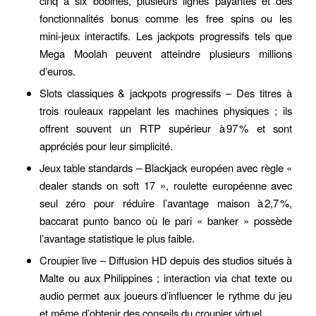
cinq à six bobines, plusieurs lignes payantes et des
fonctionnalités bonus comme les free spins ou les
mini‑jeux interactifs. Les jackpots progressifs tels que
Mega Moolah peuvent atteindre plusieurs millions
d’euros.
Slots classiques & jackpots progressifs – Des titres à
trois rouleaux rappelant les machines physiques ; ils
offrent souvent un RTP supérieur à 97 % et sont
appréciés pour leur simplicité.
Jeux table standards – Blackjack européen avec règle «
dealer stands on soft 17 », roulette européenne avec
seul zéro pour réduire l’avantage maison à 2,7 %,
baccarat punto banco où le pari « banker » possède
l’avantage statistique le plus faible.
Croupier live – Diffusion HD depuis des studios situés à
Malte ou aux Philippines ; interaction via chat texte ou
audio permet aux joueurs d’influencer le rythme du jeu
et même d’obtenir des conseils du croupier virtuel.