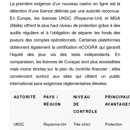
La première exigence d’un nouveau casino en ligne est la
détention d’une licence délivrée par une autorité reconnue.
En Europe, les licences UKGC (Royaume‑Uni) et MGA
(Malte) offrent le plus haut niveau de protection grâce à des
audits réguliers et à l’obligation de séparer les fonds des
joueurs des comptes opérationnels. Certaines plateformes
obtiennent également la certification eCOGRA qui garantit
l’équité des jeux via des tests indépendants. En
comparaison, les licences de Curaçao sont plus accessibles
mais moins strictes sur le plan du contrôle financier ; elles
conviennent surtout aux sites qui ciblent un public
international sans exigences réglementaires élevées.
AUTORITÉ
PAYS /
NIVEAU
PRINCIPAU
RÉGION
DE
AVANTAGE
CONTRÔLE
UKGC
Royaume‑Uni
Très strict
Protection