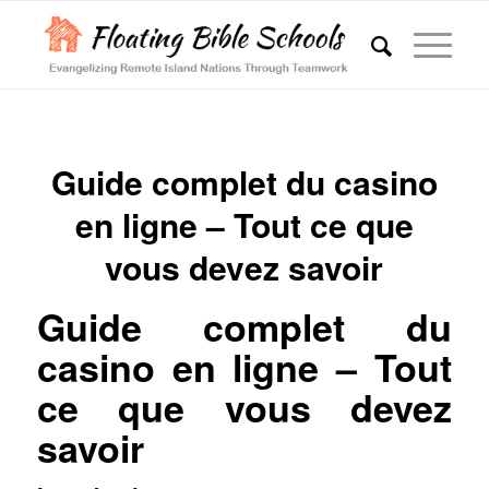
Guide complet du casino
en ligne – Tout ce que
vous devez savoir
Guide complet du
casino en ligne – Tout
ce que vous devez
savoir