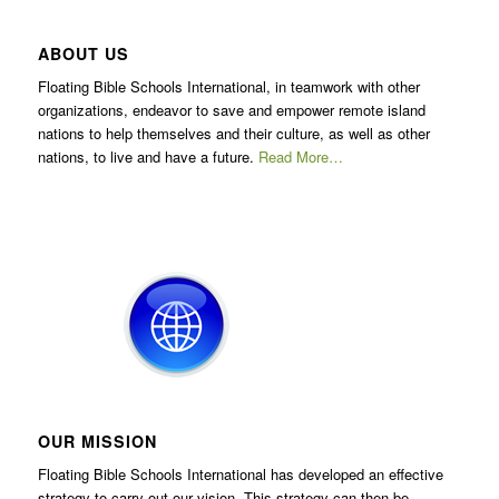
ABOUT US
Floating Bible Schools International, in teamwork with other
organizations, endeavor to save and empower remote island
nations to help themselves and their culture, as well as other
nations, to live and have a future.
Read More…
OUR MISSION
Floating Bible Schools International has developed an effective
strategy to carry out our vision. This strategy can then be