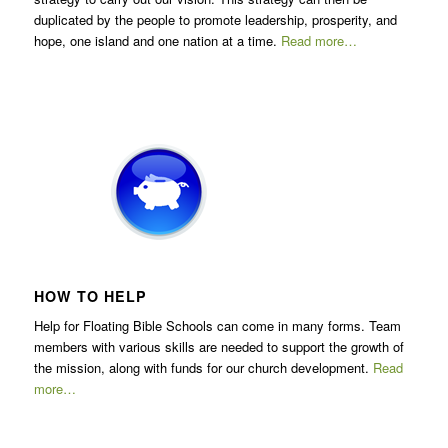
duplicated by the people to promote leadership, prosperity, and
hope, one island and one nation at a time.
Read more…
HOW TO HELP
Help for Floating Bible Schools can come in many forms. Team
members with various skills are needed to support the growth of
the mission, along with funds for our church development.
Read
more…