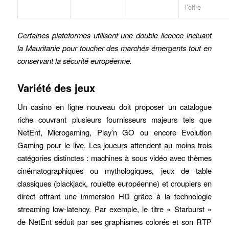
l’offre
Certaines plateformes utilisent une double licence incluant
la Mauritanie pour toucher des marchés émergents tout en
conservant la sécurité européenne.
Variété des jeux
Un casino en ligne nouveau doit proposer un catalogue
riche couvrant plusieurs fournisseurs majeurs tels que
NetEnt, Microgaming, Play’n GO ou encore Evolution
Gaming pour le live. Les joueurs attendent au moins trois
catégories distinctes : machines à sous vidéo avec thèmes
cinématographiques ou mythologiques, jeux de table
classiques (blackjack, roulette européenne) et croupiers en
direct offrant une immersion HD grâce à la technologie
streaming low‑latency. Par exemple, le titre « Starburst »
de NetEnt séduit par ses graphismes colorés et son RTP