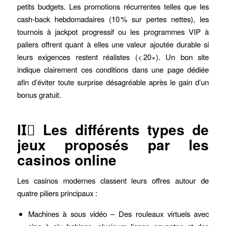
petits budgets. Les promotions récurrentes telles que les
cash‑back hebdomadaires (10 % sur pertes nettes), les
tournois à jackpot progressif ou les programmes VIP à
paliers offrent quant à elles une valeur ajoutée durable si
leurs exigences restent réalistes (< 20×). Un bon site
indique clairement ces conditions dans une page dédiée
afin d’éviter toute surprise désagréable après le gain d’un
bonus gratuit.
II️⃣ Les différents types de
jeux proposés par les
casinos online
Les casinos modernes classent leurs offres autour de
quatre piliers principaux :
Machines à sous vidéo – Des rouleaux virtuels avec