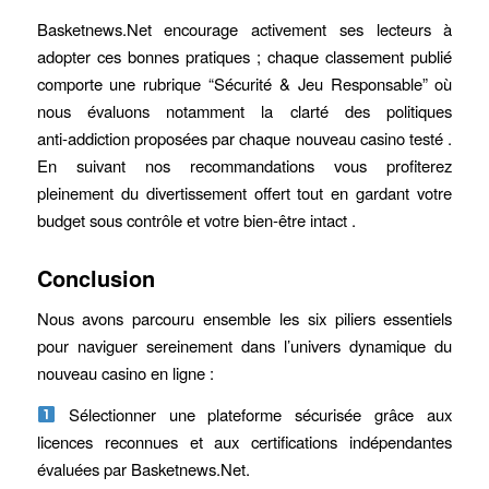
Basketnews.Net encourage activement ses lecteurs à
adopter ces bonnes pratiques ; chaque classement publié
comporte une rubrique “Sécurité & Jeu Responsable” où
nous évaluons notamment la clarté des politiques
anti‑addiction proposées par chaque nouveau casino testé .
En suivant nos recommandations vous profiterez
pleinement du divertissement offert tout en gardant votre
budget sous contrôle et votre bien‑être intact .
Conclusion
Nous avons parcouru ensemble les six piliers essentiels
pour naviguer sereinement dans l’univers dynamique du
nouveau casino en ligne :
Sélectionner une plateforme sécurisée grâce aux
licences reconnues et aux certifications indépendantes
évaluées par Basketnews.Net.