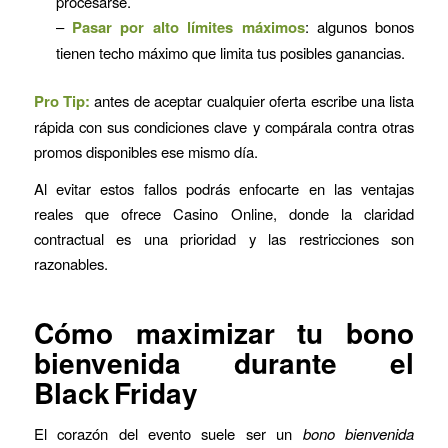
procesarse.
–
Pasar por alto límites máximos
: algunos bonos
tienen techo máximo que limita tus posibles ganancias.
Pro Tip:
antes de aceptar cualquier oferta escribe una lista
rápida con sus condiciones clave y compárala contra otras
promos disponibles ese mismo día.
Al evitar estos fallos podrás enfocarte en las ventajas
reales que ofrece Casino Online, donde la claridad
contractual es una prioridad y las restricciones son
razonables.
Cómo maximizar tu bono
bienvenida durante el
Black Friday
El corazón del evento suele ser un
bono bienvenida