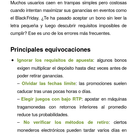
Muchos usuarios caen en trampas simples pero costosas
cuando intentan maximizar sus ganancias en eventos como
el Black Friday. ¿Te ha pasado aceptar un bono sin leer la
letra pequeña y luego descubrir requisitos imposibles de
cumplir? Ese es uno de los errores más frecuentes.
Principales equivocaciones
Ignorar los requisitos de apuesta
: algunos bonos
exigen multiplicar el depósito hasta diez veces antes de
poder retirar ganancias.
–
Olvidar las fechas límite
: las promociones suelen
caducar tras unas pocas horas o días.
–
Elegir juegos con bajo RTP
: apostar en máquinas
tragamonedas con retornos inferiores al promedio
reduce tus probabilidades.
–
No verificar los métodos de retiro
: ciertos
monederos electrónicos pueden tardar varios días en