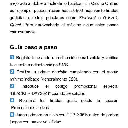
mejorado al doble o triple de lo habitual. En Casino Online,
por ejemplo, puedes recibir hasta € 500 más veinte tiradas
gratuitas en slots populares como
Starburst
o
Gonzo’s
Quest
. Para aprovecharlo al máximo sigue estos pasos
estructurados.
Guía paso a paso
Regístrate usando una dirección email válida y verifica
tu cuenta mediante código SMS.
Realiza tu primer depósito cumpliendo con el monto
mínimo indicado (generalmente € 20).
Introduce el código promocional especial
“BLACKFRIDAY2024” cuando se solicite.
Reclama tus tiradas gratis desde la sección
“Promociones activas”.
Juega primero en slots con RTP ≥ 96% antes de probar
juegos con mayor volatilidad.