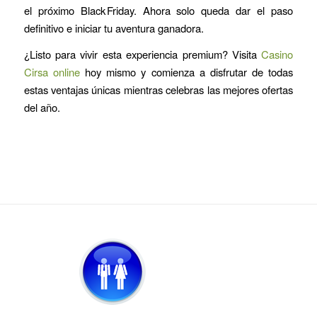
el próximo Black Friday. Ahora solo queda dar el paso
definitivo e iniciar tu aventura ganadora.
¿Listo para vivir esta experiencia premium? Visita
Casino
Cirsa online
hoy mismo y comienza a disfrutar de todas
estas ventajas únicas mientras celebras las mejores ofertas
del año.​