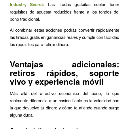
Industry Secret:
Las tiradas gratuitas suelen tener
requisitos de apuesta reducidos frente a los fondos del
bono tradicional.
Al combinar estas acciones podrás convertir rápidamente
las tiradas gratis en ganancias reales y cumplir con facilidad
los requisitos para retirar dinero.
Ventajas adicionales:
retiros rápidos, soporte
vivo y experiencia móvil
Más allá del atractivo económico del bono, lo que
realmente diferencia a un casino fiable es la velocidad con
la que devuelve tu dinero y cómo te atiende cuando surge
alguna duda.