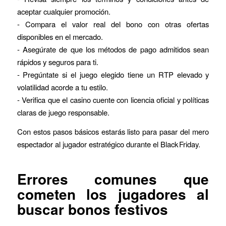
aceptar cualquier promoción.
‑ Compara el valor real del bono con otras ofertas
disponibles en el mercado.
‑ Asegúrate de que los métodos de pago admitidos sean
rápidos y seguros para ti.
‑ Pregúntate si el juego elegido tiene un RTP elevado y
volatilidad acorde a tu estilo.
‑ Verifica que el casino cuente con licencia oficial y políticas
claras de juego responsable.​
Con estos pasos básicos estarás listo para pasar del mero
espectador al jugador estratégico durante el Black Friday.
Errores comunes que
cometen los jugadores al
buscar bonos festivos