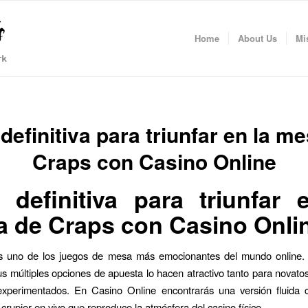
Home
About Us
Mi
definitiva para triunfar en la m
Craps con Casino Online
 definitiva para triunfar 
 de Craps con Casino Onli
s uno de los juegos de mesa más emocionantes del mundo online. 
us múltiples opciones de apuesta lo hacen atractivo tanto para novat
experimentados. En Casino Online encontrarás una versión fluida c
 crupier en vivo que reproduce la atmósfera del casino físico.