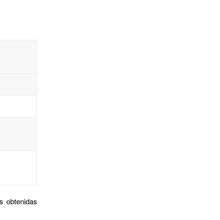
as obtenidas