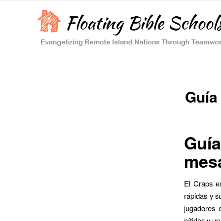
Guía 
Guía
mesa
El Craps e
rápidas y s
jugadores 
nítidos y un