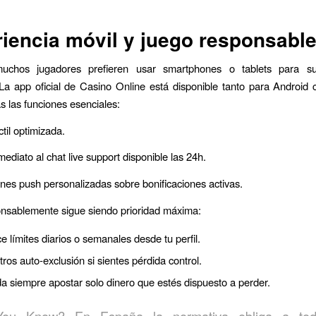
iencia móvil y juego responsabl
uchos jugadores prefieren usar smartphones o tablets para su
La app oficial de Casino Online está disponible tanto para Androi
as las funciones esenciales:
ctil optimizada.
ediato al chat live support disponible las 24h.
iones push personalizadas sobre bonificaciones activas.
nsablemente sigue siendo prioridad máxima:
e límites diarios o semanales desde tu perfil.
iltros auto‑exclusión si sientes pérdida control.
 siempre apostar solo dinero que estés dispuesto a perder.