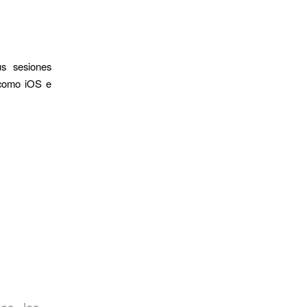
e
s sesiones
d como iOS e