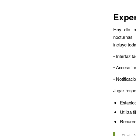
Exper
Hoy día m
nocturnas. 
incluye tod
• Interfaz tá
• Acceso inm
• Notificac
Jugar respo
Establec
Utiliza f
Recuerda