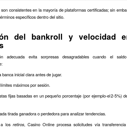
s son consistentes en la mayoría de plataformas certificadas; sin emb
 términos específicos dentro del sitio.
ión del bankroll y velocidad e
os
ón adecuada evita sorpresas desagradables cuando el saldo
e:
 banca inicial clara antes de jugar.
 límites máximos por sesión.
tas fijas basadas en un pequeño porcentaje (por ejemplo‑el 2‑5%) de
cada tirada ganadora o perdedora para analizar tendencias.
 a los
retiros
, Casino Online procesa solicitudes vía transferencia