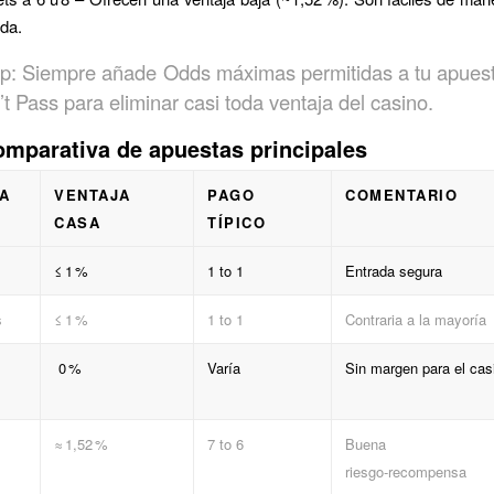
ida.
ip: Siempre añade Odds máximas permitidas a tu apues
t Pass para eliminar casi toda ventaja del casino.
omparativa de apuestas principales
A
VENTAJA
PAGO
COMENTARIO
CASA
TÍPICO
≤ 1 %
1 to 1
Entrada segura
s
≤ 1 %
1 to 1
Contraria a la mayoría
0 %
Varía
Sin margen para el cas
≈ 1,52 %
7 to 6
Buena rel
riesgo‑recompensa