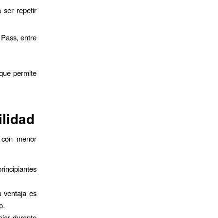
 ser repetir
 Pass, entre
 que permite
lidad
s con menor
incipiantes
 ventaja es
o.
ejar durante