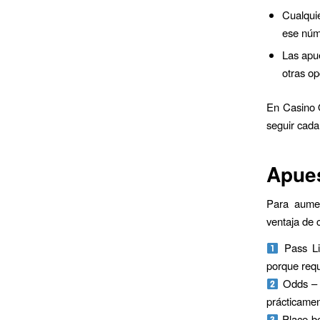
Cualquie
ese núm
Las apue
otras o
En Casino O
seguir cada 
Apues
Para aumen
ventaja de 
Pass Lin
porque requ
Odds – S
prácticamen
Place be