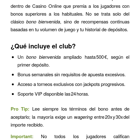
dentro de Casino Online que premia a los jugadores con
bonos superiores a los habituales. No se trata solo del
clásico
bono bienvenida
, sino de recompensas continuas
basadas en tu volumen de juego y tu historial de depósitos.
¿Qué incluye el club?
Un
bono bienvenida
ampliado hasta 500 €, según el
primer depósito.
Bonus semanales sin requisitos de apuesta excesivos.
Acceso a torneos exclusivos con jackpots progresivos.
Soporte VIP disponible las 24 horas.
Pro Tip:
Lee siempre los términos del bono antes de
aceptarlo; la mayoría exige un
wagering
entre 20x y 30x del
importe recibido.
Important:
No todos los jugadores califican