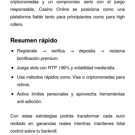
criptomonedas y un compromiso serio con el juego
responsable, Casino Online se posiciona como una
plataforma fiable tanto para principiantes como para high
rollers.
Resumen rápido
Regístrate → verifica → deposita → reclama
bonificación premium.
Juega slots con RTP ≥96% y volatilidad media/alta.
Usa métodos rápidos como Visa o criptomonedas para
retiros.
Activa límites personales y aprovecha herramientas
anti‑adicción.
Con estas estrategias podrás transformar cada euro
recibido en ganancias reales mientras mantienes total
control sobre tu bankroll.