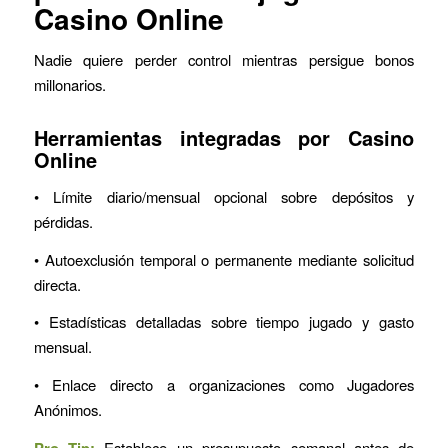
Casino Online
Nadie quiere perder control mientras persigue bonos
millonarios.
Herramientas integradas por Casino
Online
• Límite diario/mensual opcional sobre depósitos y
pérdidas.
• Autoexclusión temporal o permanente mediante solicitud
directa.
• Estadísticas detalladas sobre tiempo jugado y gasto
mensual.
• Enlace directo a organizaciones como Jugadores
Anónimos.
Pro Tip:
Establece un presupuesto semanal antes de