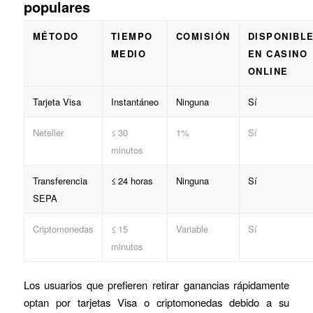
populares
MÉTODO
TIEMPO
COMISIÓN
DISPONIBL
MEDIO
EN CASINO
ONLINE
Tarjeta Visa
Instantáneo
Ninguna
Sí
Neteller
≤ 30
1%
Sí
minutos
Transferencia
≤ 24 horas
Ninguna
Sí
SEPA
Criptomonedas
≤ 15
Variable
Sí
minutos
Los usuarios que prefieren retirar ganancias rápidamente
optan por tarjetas Visa o criptomonedas debido a su