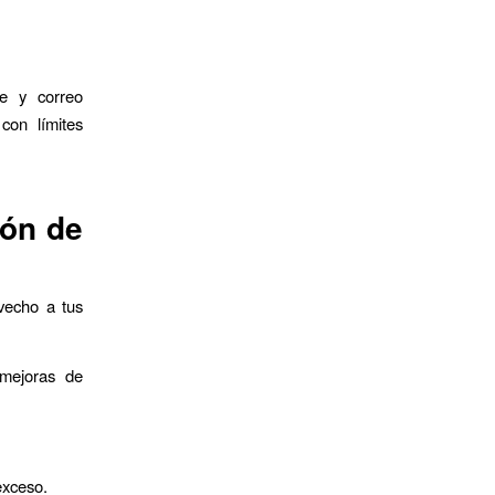
ve y correo
con límites
ión de
vecho a tus
 mejoras de
exceso.