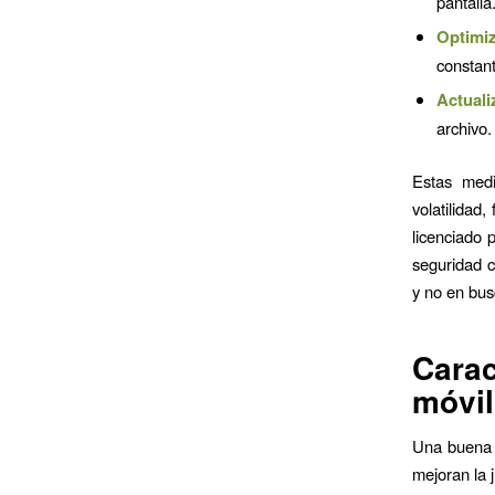
pantalla
Optimi
constan
Actuali
archivo.
Estas med
volatilidad
licenciado 
seguridad 
y no en bus
Carac
móvil
Una buena e
mejoran la j