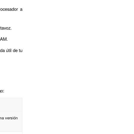
rocesador a
ltavoz.
RAM.
a útil de tu
go:
ma versión