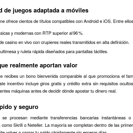
d de juegos adaptada a móviles
ne ofrece cientos de títulos compatibles con Android e iOS. Entre ello
ásicas y modernas con RTP superior al 96 %.
e casino en vivo con crupieres reales transmitidos en alta definición.
ltimesa y ruleta rápida diseñados para pantallas táctiles.
ue realmente aportan valor
arte recibes un bono bienvenida comparable al que promociona el f
ste incentivo incluye giros gratis y crédito extra sin requisitos oculto
rentes máquinas antes de decidir dónde apostar tu dinero real.
pido y seguro
se procesan mediante transferencias bancarias instantáneas o
s como Skrill o Neteller. La mayoría se completan dentro de las primer
ite volver a cargar tu saldo rápidamente sin esperar días.