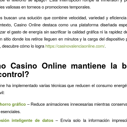
es valiosas en torneos o promociones temporales.
s buscan una solución que combine velocidad, variedad y eficiencia
ntexto, Casino Online destaca como una plataforma diseñada espe
ar el gasto de energía sin sacrificar la calidad gráfica ni la rapidez de
n sitio donde los
retiros
lleguen en minutos y la carga del dispositiv
l, descubre cómo lo logra
https://casinovalenciaonline.com/
.
o Casino Online mantiene la ba
control?
ine ha implementado varias técnicas que reducen el consumo energét
il:
horro gráfico
– Reduce animaciones innecesarias mientras conserva 
 esenciales.
sión inteligente de datos
– Envía solo la información impresci