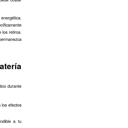
 energética.
cíficamente
 los retiros.
o permanezca
tería
ico durante
los efectos
ndible a tu