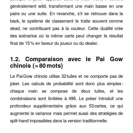
généralement wild, transformant une main basse en une
paire ou une suite. En revanche, s’il se retrouve dans la
back, le système de classement le traite souvent comme
dead, ne contribuant pas à la couleur. Cette dualité crée
des scénarios où la même carte peut changer le résultat
final de 15 % en faveur du joueur ou du dealer.
1.2. Comparaison avec le Pai Gow
chinois (≈ 80 mots)
Le Pai Gow chinois utilise 32 tuiles et ne comporte pas de
joker. Les calculs de probabilité sont donc plus simples :
chaque main se compose de deux tuiles, et les
combinaisons sont limitées à 496. Le poker introduit une
profondeur supplémentaire grâce aux 53 cartes, ce qui
augmente la variance mais permet aussi des stratégies de
split‑hand impossibles dans la version traditionnelle.