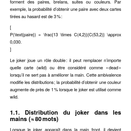
forment des paires, brelans, suites ou couleurs. Par
exemple, la probabilité d’obtenir une paire avec deux cartes
tirées au hasard est de 3 % :
[
P(\text{paire}) = \frac{13 \times C(4,2)}{C(53,2)} \approx
0,030.
]
Le joker joue un rôle double : il peut remplacer n’importe
quelle carte (wild) ou être considéré comme « dead »
lorsqu’il ne sert pas à améliorer la main. Cette ambivalence
modifie les distributions ; la probabilité d’obtenir une couleur
augmente de près de 1 % lorsque le joker est utilisé comme
wild.
1.1. Distribution du joker dans les
mains (≈ 80 mots)
Lorsque le joker apparaît dans la main front, il devient