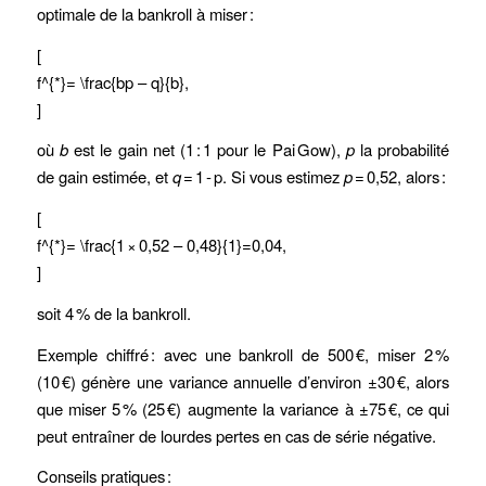
optimale de la bankroll à miser :
[
f^{*}= \frac{bp – q}{b},
]
où
b
est le gain net (1 : 1 pour le Pai Gow),
p
la probabilité
de gain estimée, et
q
= 1 ‑ p. Si vous estimez
p
= 0,52, alors :
[
f^{*}= \frac{1 × 0,52 – 0,48}{1}=0,04,
]
soit 4 % de la bankroll.
Exemple chiffré : avec une bankroll de 500 €, miser 2 %
(10 €) génère une variance annuelle d’environ ±30 €, alors
que miser 5 % (25 €) augmente la variance à ±75 €, ce qui
peut entraîner de lourdes pertes en cas de série négative.
Conseils pratiques :