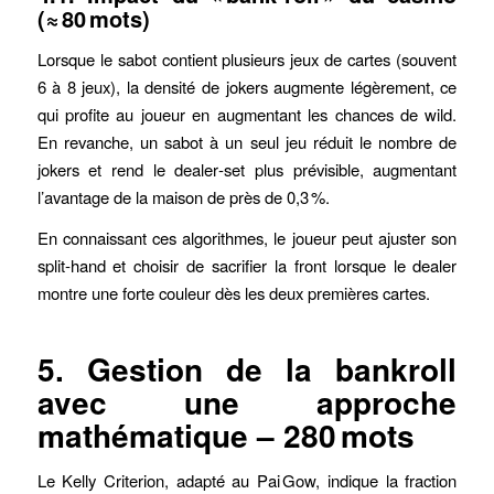
(≈ 80 mots)
Lorsque le sabot contient plusieurs jeux de cartes (souvent
6 à 8 jeux), la densité de jokers augmente légèrement, ce
qui profite au joueur en augmentant les chances de wild.
En revanche, un sabot à un seul jeu réduit le nombre de
jokers et rend le dealer‑set plus prévisible, augmentant
l’avantage de la maison de près de 0,3 %.
En connaissant ces algorithmes, le joueur peut ajuster son
split‑hand et choisir de sacrifier la front lorsque le dealer
montre une forte couleur dès les deux premières cartes.
5. Gestion de la bankroll
avec une approche
mathématique – 280 mots
Le Kelly Criterion, adapté au Pai Gow, indique la fraction