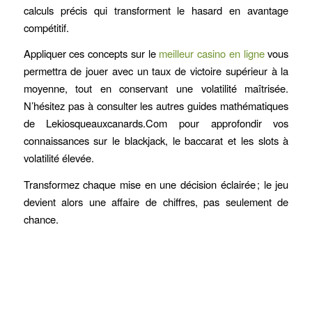
calculs précis qui transforment le hasard en avantage
compétitif.
Appliquer ces concepts sur le
meilleur casino en ligne
vous
permettra de jouer avec un taux de victoire supérieur à la
moyenne, tout en conservant une volatilité maîtrisée.
N’hésitez pas à consulter les autres guides mathématiques
de Lekiosqueauxcanards.Com pour approfondir vos
connaissances sur le blackjack, le baccarat et les slots à
volatilité élevée.
Transformez chaque mise en une décision éclairée ; le jeu
devient alors une affaire de chiffres, pas seulement de
chance.