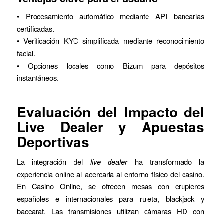
• Procesamiento automático mediante API bancarias
certificadas.
• Verificación KYC simplificada mediante reconocimiento
facial.
• Opciones locales como Bizum para depósitos
instantáneos.
Evaluación del Impacto del
Live Dealer y Apuestas
Deportivas
La integración del
live dealer
ha transformado la
experiencia online al acercarla al entorno físico del casino.
En Casino Online, se ofrecen mesas con crupieres
españoles e internacionales para ruleta, blackjack y
baccarat. Las transmisiones utilizan cámaras HD con