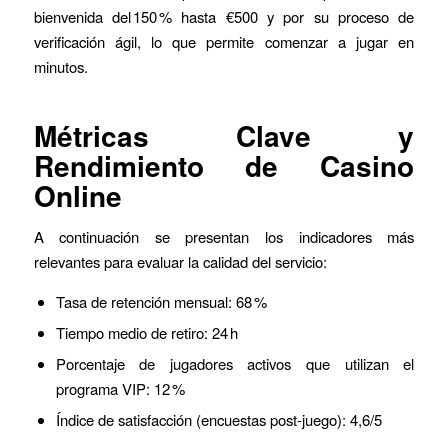
bienvenida del 150 % hasta €500 y por su proceso de
verificación ágil, lo que permite comenzar a jugar en
minutos.
Métricas Clave y
Rendimiento de Casino
Online
A continuación se presentan los indicadores más
relevantes para evaluar la calidad del servicio:
Tasa de retención mensual: 68 %
Tiempo medio de retiro: 24 h
Porcentaje de jugadores activos que utilizan el
programa VIP: 12 %
Índice de satisfacción (encuestas post‑juego): 4,6/5