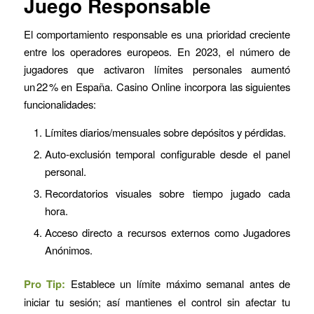
Juego Responsable
El comportamiento responsable es una prioridad creciente
entre los operadores europeos. En 2023, el número de
jugadores que activaron límites personales aumentó
un 22 % en España. Casino Online incorpora las siguientes
funcionalidades:
Límites diarios/mensuales sobre depósitos y pérdidas.
Auto‑exclusión temporal configurable desde el panel
personal.
Recordatorios visuales sobre tiempo jugado cada
hora.
Acceso directo a recursos externos como Jugadores
Anónimos.
Pro Tip:
Establece un límite máximo semanal antes de
iniciar tu sesión; así mantienes el control sin afectar tu