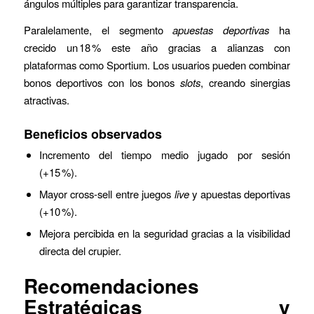
ángulos múltiples para garantizar transparencia.
Paralelamente, el segmento
apuestas deportivas
ha
crecido un 18 % este año gracias a alianzas con
plataformas como Sportium. Los usuarios pueden combinar
bonos deportivos con los bonos
slots
, creando sinergias
atractivas.
Beneficios observados
Incremento del tiempo medio jugado por sesión
(+15 %).
Mayor cross‑sell entre juegos
live
y apuestas deportivas
(+10 %).
Mejora percibida en la seguridad gracias a la visibilidad
directa del crupier.
Recomendaciones
Estratégicas y