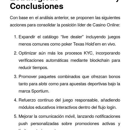
Conclusiones
Con base en el análisis anterior, se proponen las siguientes
acciones para consolidar la posición líder de Casino Online:
Expandir el catálogo “live dealer” incluyendo juegos
menos comunes como poker Texas Hold’em en vivo.
Optimizar aún más los procesos KYC, incorporando
verificaciones automáticas mediante blockchain para
reducir tiempos.
Promover paquetes combinados que ofrezcan bonos
tanto para
slots
como para apuestas deportivas bajo la
marca Sportium.
Refuerzo continuo del juego responsable, añadiendo
módulos educativos interactivos dentro del flujo login.
Mejorar la comunicación móvil, lanzando notificaciones
push personalizadas sobre promociones activas y