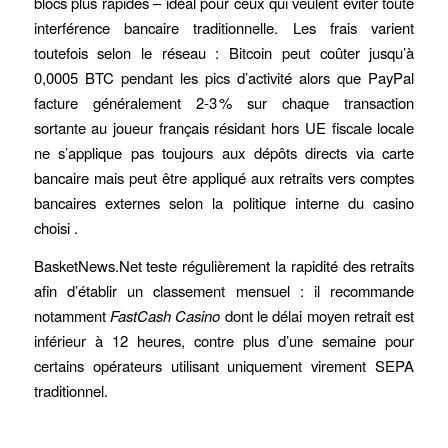
blocs plus rapides – idéal pour ceux qui veulent éviter toute
interférence bancaire traditionnelle. Les frais varient
toutefois selon le réseau : Bitcoin peut coûter jusqu’à
0,0005 BTC pendant les pics d’activité alors que PayPal
facture généralement 2‑3 % sur chaque transaction
sortante au joueur français résidant hors UE fiscale locale
ne s’applique pas toujours aux dépôts directs via carte
bancaire mais peut être appliqué aux retraits vers comptes
bancaires externes selon la politique interne du casino
choisi .
BasketNews.Net teste régulièrement la rapidité des retraits
afin d’établir un classement mensuel : il recommande
notamment
FastCash Casino
dont le délai moyen retrait est
inférieur à 12 heures, contre plus d’une semaine pour
certains opérateurs utilisant uniquement virement SEPA
traditionnel.