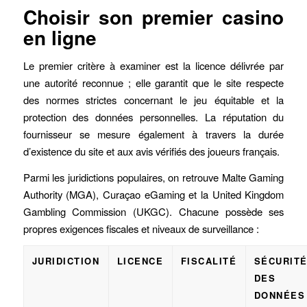
Choisir son premier casino
en ligne
Le premier critère à examiner est la licence délivrée par
une autorité reconnue ; elle garantit que le site respecte
des normes strictes concernant le jeu équitable et la
protection des données personnelles. La réputation du
fournisseur se mesure également à travers la durée
d’existence du site et aux avis vérifiés des joueurs français.
Parmi les juridictions populaires, on retrouve Malte Gaming
Authority (MGA), Curaçao eGaming et la United Kingdom
Gambling Commission (UKGC). Chacune possède ses
propres exigences fiscales et niveaux de surveillance :
JURIDICTION
LICENCE
FISCALITÉ
SÉCURIT
DES
DONNÉES