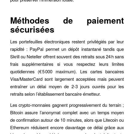
Méthodes de paiement
sécurisées
Les portefeuilles électroniques restent privilégiés par leur
rapidité : PayPal permet un dépôt instantané tandis que
Skrill ou Neteller offrent souvent des retraits sous 24 h sans
frais supplémentaires si vous respectez leurs limites
quotidiennes (€ 5 000 maximum). Les cartes bancaires
Visa/MasterCard sont largement acceptées mais peuvent
entraîner un délai moyen de 2‑3 jours ouvrés pour les
retraits selon l’établissement bancaire émetteur.
Les crypto‑monnaies gagnent progressivement du terrain ;
Bitcoin assure l’anonymat complet avec un temps moyen
de confirmation autour de 10 minutes, alors que Litecoin ou
Ethereum réduisent encore davantage ce délai grâce aux