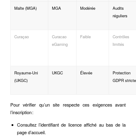
Malte (MGA)
MGA
Modérée
Audits
réguliers
Curaçao
Curacao
Faible
Contrôles
eGaming
limités
Royaume‑Uni
UKGC
Élevée
Protection
(UKGC)
GDPR stricte
Pour vérifier qu’un site respecte ces exigences avant
l’inscription :
Consultez l’identifiant de licence affiché au bas de la
page d’accueil.