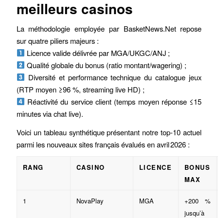
meilleurs casinos
La méthodologie employée par BasketNews.Net repose
sur quatre piliers majeurs :
Licence valide délivrée par MGA/UKGC/ANJ ;
Qualité globale du bonus (ratio montant/wagering) ;
Diversité et performance technique du catalogue jeux
(RTP moyen ≥96 %, streaming live HD) ;
Réactivité du service client (temps moyen réponse ≤15
minutes via chat live).
Voici un tableau synthétique présentant notre top‑10 actuel
parmi les nouveaux sites français évalués en avril 2026 :
RANG
CASINO
LICENCE
BONUS
MAX
1
NovaPlay
MGA
+200 %
jusqu’à