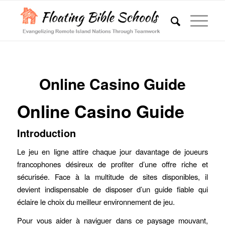
Online Casino Guide
Online Casino Guide
Introduction
Le jeu en ligne attire chaque jour davantage de joueurs
francophones désireux de profiter d’une offre riche et
sécurisée. Face à la multitude de sites disponibles, il
devient indispensable de disposer d’un guide fiable qui
éclaire le choix du meilleur environnement de jeu.
Pour vous aider à naviguer dans ce paysage mouvant,