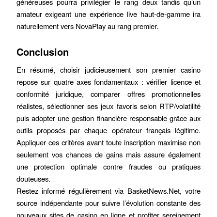
généreuses pourra privilégier le rang deux tandis qu’un
amateur exigeant une expérience live haut‑de‑gamme ira
naturellement vers NovaPlay au rang premier.
Conclusion
En résumé, choisir judicieusement son premier casino
repose sur quatre axes fondamentaux : vérifier licence et
conformité juridique, comparer offres promotionnelles
réalistes, sélectionner ses jeux favoris selon RTP/volatilité
puis adopter une gestion financière responsable grâce aux
outils proposés par chaque opérateur français légitime.
Appliquer ces critères avant toute inscription maximise non
seulement vos chances de gains mais assure également
une protection optimale contre fraudes ou pratiques
douteuses.
Restez informé régulièrement via BasketNews.Net, votre
source indépendante pour suivre l’évolution constante des
nouveaux sites de casino en ligne et profiter sereinement