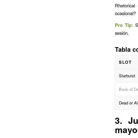
Rhetorical
ocasional?
Pro Tip:
Si
sesión.
Tabla c
SLOT
Starburst
Book of D
Dead or Ali
3. J
mayor