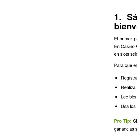
1. S
bienv
El primer p
En Casino O
en slots se
Para que el
Regístra
Realiza 
Lee bien
Usa los
Pro Tip:
Si
ganancias 