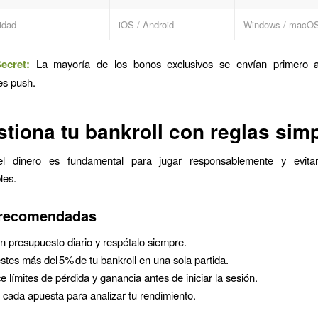
idad
iOS / Android
Windows / macO
ecret:
La mayoría de los bonos exclusivos se envían primero a
es push.
stiona tu bankroll con reglas sim
el dinero es fundamental para jugar responsablemente y evita
les.
 recomendadas
n presupuesto diario y respétalo siempre.
tes más del 5% de tu bankroll en una sola partida.
 límites de pérdida y ganancia antes de iniciar la sesión.
 cada apuesta para analizar tu rendimiento.