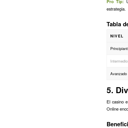
Pro Tip:
Us
estrategia.
Tabla d
NIVEL
Principian
Intermedio
Avanzado
5. Di
El casino e
Online enco
Benefic