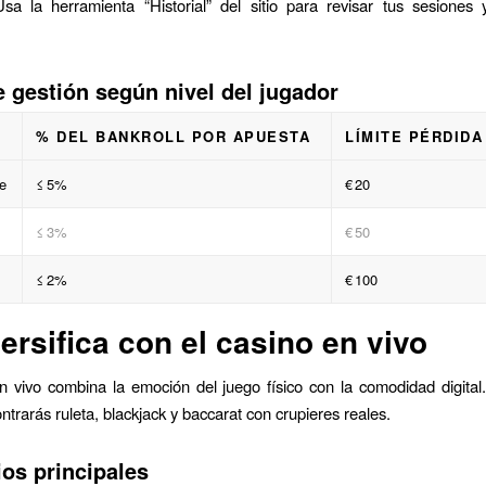
a la herramienta “Historial” del sitio para revisar tus sesiones 
e gestión según nivel del jugador
% DEL BANKROLL POR APUESTA
LÍMITE PÉRDIDA
te
≤ 5%
€ 20
≤ 3%
€ 50
≤ 2%
€ 100
versifica con el casino en vivo
n vivo combina la emoción del juego físico con la comodidad digita
ntrarás ruleta, blackjack y baccarat con crupieres reales.
ios principales