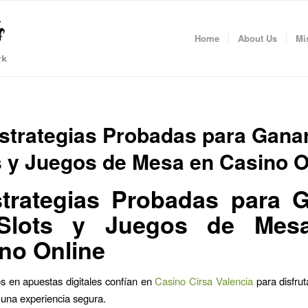
Home
About Us
Mi
strategias Probadas para Gana
s y Juegos de Mesa en Casino O
trategias Probadas para 
Slots y Juegos de Mes
no Online
s en apuestas digitales confían en
Casino Cirsa Valencia
para disfru
y una experiencia segura.