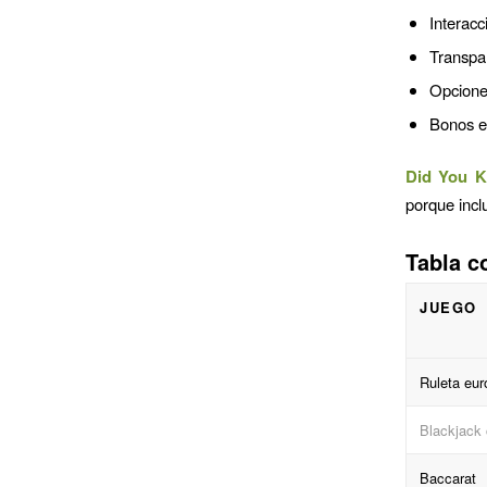
Interacc
Transpar
Opcione
Bonos e
Did You 
porque incl
Tabla c
JUEGO
Ruleta eu
Blackjack 
Baccara