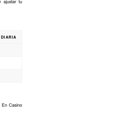
y ajustar tu
 DIARIA
l. En Casino