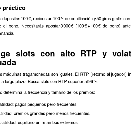
 práctico
depositas 100 €, recibes un 100 % de bonificación y 50 giros gratis con
e el bono. Necesitarás apostar 3 000 € (100 € + 100 € de bono) ante
anancia.
ige slots con alto RTP y volat
uada
s máquinas tragamonedas son iguales. El RTP (retorno al jugador) i
 a largo plazo. Busca slots con RTP superior al 96 %.
dad determina la frecuencia y tamaño de los premios:
atilidad: pagos pequeños pero frecuentes.
atilidad: premios grandes pero menos frecuentes.
latilidad: equilibrio entre ambos extremos.