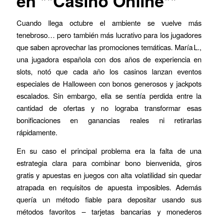
en **Casino Online**
Cuando llega octubre el ambiente se vuelve más
tenebroso… pero también más lucrativo para los jugadores
que saben aprovechar las promociones temáticas. María L.,
una jugadora española con dos años de experiencia en
slots, notó que cada año los casinos lanzan eventos
especiales de Halloween con bonos generosos y jackpots
escalados. Sin embargo, ella se sentía perdida entre la
cantidad de ofertas y no lograba transformar esas
bonificaciones en ganancias reales ni retirarlas
rápidamente.
En su caso el principal problema era la falta de una
estrategia clara para combinar bono bienvenida, giros
gratis y apuestas en juegos con alta volatilidad sin quedar
atrapada en requisitos de apuesta imposibles. Además
quería un método fiable para depositar usando sus
métodos favoritos – tarjetas bancarias y monederos