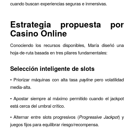
cuando buscan experiencias seguras e inmersivas.
Estrategia propuesta por
Casino Online
Conociendo los recursos disponibles, María diseñó una
hoja‑de‑ruta basada en tres pilares fundamentales:
Selección inteligente de slots
• Priorizar máquinas con alta tasa
payline
pero volatilidad
media‑alta.
• Apostar siempre al máximo permitido cuando el jackpot
está cerca del umbral crítico.
• Alternar entre slots progresivos (
Progressive Jackpot
) y
juegos fijos para equilibrar riesgo/recompensa.