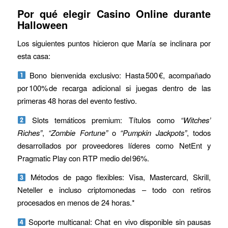
Por qué elegir Casino Online durante
Halloween
Los siguientes puntos hicieron que María se inclinara por
esta casa:
Bono bienvenida exclusivo: Hasta 500 €, acompañado
por 100% de recarga adicional si juegas dentro de las
primeras 48 horas del evento festivo.
Slots temáticos premium: Títulos como
“Witches’
Riches”
,
“Zombie Fortune”
o
“Pumpkin Jackpots”
, todos
desarrollados por proveedores líderes como NetEnt y
Pragmatic Play con RTP medio del 96%​.​
Métodos de pago flexibles: Visa, Mastercard, Skrill,
Neteller e incluso criptomonedas – todo con retiros
procesados en menos de 24 horas.*
Soporte multicanal: Chat en vivo disponible sin pausas