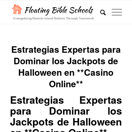
Estrategias Expertas para
Dominar los Jackpots de
Halloween en **Casino
Online**
Estrategias Expertas
para Dominar los
Jackpots de Halloween