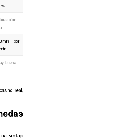
7 %
teracción
al
‑3 min por
onda
uy buena
asino real,
nedas
una ventaja