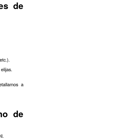
tes de
tc.).
elijas.
etallamos a
ono de
l.