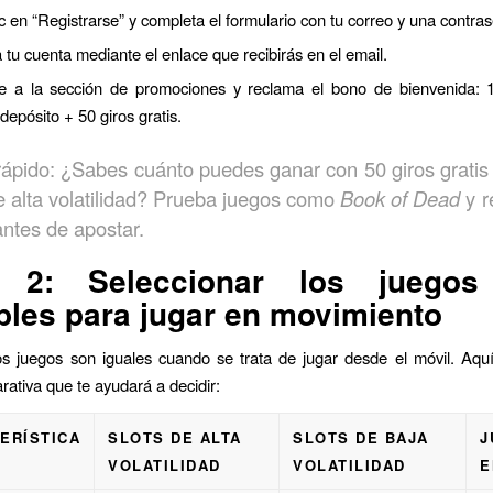
c en “Registrarse” y completa el formulario con tu correo y una contra
a tu cuenta mediante el enlace que recibirás en el email.
te a la sección de promociones y reclama el bono de bienvenida: 
depósito + 50 giros gratis.
rápido: ¿Sabes cuánto puedes ganar con 50 giros gratis
de alta volatilidad? Prueba juegos como
Book of Dead
y r
ntes de apostar.
 2: Seleccionar los juego
bles para jugar en movimiento
s juegos son iguales cuando se trata de jugar desde el móvil. Aqu
rativa que te ayudará a decidir:
ERÍSTICA
SLOTS DE ALTA
SLOTS DE BAJA
J
VOLATILIDAD
VOLATILIDAD
E