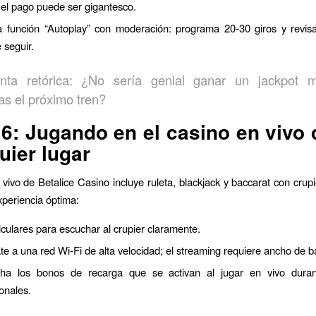
 el pago puede ser gigantesco.
 la función “Autoplay” con moderación: programa 20‑30 giros y revis
 seguir.
nta retórica: ¿No sería genial ganar un jackpot m
as el próximo tren?
6: Jugando en el casino en vivo
uier lugar
 vivo de Betalice Casino incluye ruleta, blackjack y baccarat con crupi
periencia óptima:
culares para escuchar al crupier claramente.
e a una red Wi‑Fi de alta velocidad; el streaming requiere ancho de 
ha los bonos de recarga que se activan al jugar en vivo duran
onales.