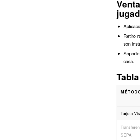
Venta
jugad
Aplicaci
Retiro r
son inst
Soporte 
casa.
Tabla
MÉTOD
Tarjeta Vi
Transferen
SEPA