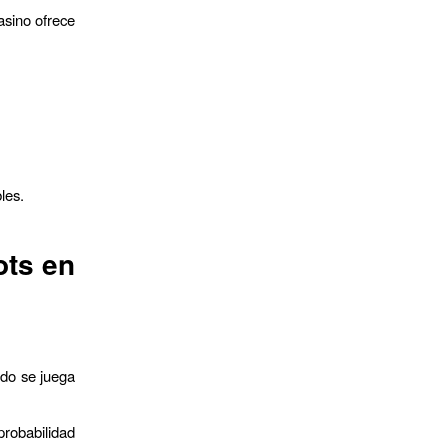
asino ofrece
les.
ots en
ndo se juega
probabilidad