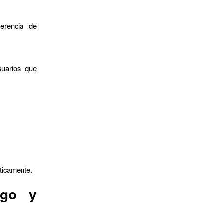
ferencia de
suarios que
áticamente.
ego y