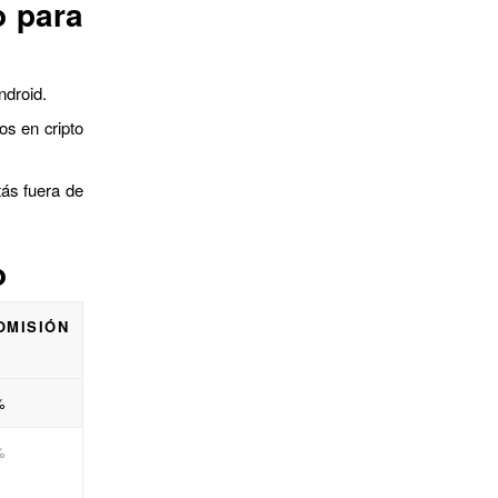
o para
ndroid.
os en cripto
tás fuera de
o
OMISIÓN
%
%