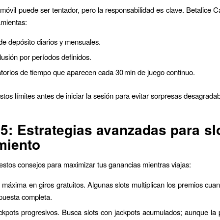
 móvil puede ser tentador, pero la responsabilidad es clave. Betalice C
amientas:
de depósito diarios y mensuales.
usión por períodos definidos.
torios de tiempo que aparecen cada 30 min de juego continuo.
stos límites antes de iniciar la sesión para evitar sorpresas desagradab
5: Estrategias avanzadas para sl
miento
stos consejos para maximizar tus ganancias mientras viajas:
máxima en giros gratuitos. Algunas slots multiplican los premios cua
puesta completa.
ckpots progresivos. Busca slots con jackpots acumulados; aunque la 