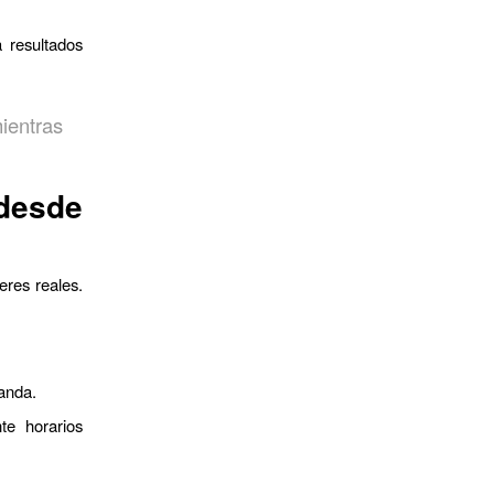
a resultados
ientras
 desde
eres reales.
banda.
te horarios