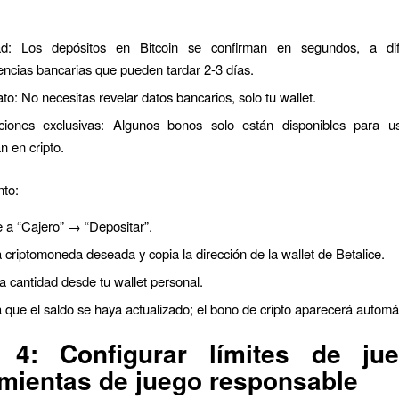
ad: Los depósitos en Bitcoin se confirman en segundos, a di
encias bancarias que pueden tardar 2‑3 días.
o: No necesitas revelar datos bancarios, solo tu wallet.
aciones exclusivas: Algunos bonos solo están disponibles para u
n en cripto.
nto:
 a “Cajero” → “Depositar”.
a criptomoneda deseada y copia la dirección de la wallet de Betalice.
a cantidad desde tu wallet personal.
a que el saldo se haya actualizado; el bono de cripto aparecerá autom
 4: Configurar límites de ju
mientas de juego responsable