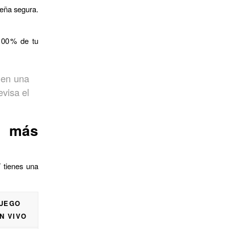
seña segura.
100 % de tu
 en una
evisa el
s más
í tienes una
UEGO
N VIVO