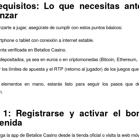
equisitos: Lo que necesitas an
nzar
nzarte a jugar, asegúrate de cumplir con estos puntos básicos:
phone o tablet con conexión a internet estable.
ta verificada en Betalice Casino.
epositados, ya sea en euros o en criptomonedas (Bitcoin, Ethereum, e
los límites de apuesta y el RTP (retorno al jugador) de los juegos que 
elementos en mano, estarás listo para seguir los pasos que d
n.
1: Registrarse y activar el b
enida
a la app de Betalice Casino desde la tienda oficial o visita la web móvi