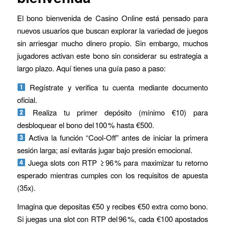
El bono bienvenida de Casino Online está pensado para
nuevos usuarios que buscan explorar la variedad de juegos
sin arriesgar mucho dinero propio. Sin embargo, muchos
jugadores activan este bono sin considerar su estrategia a
largo plazo. Aquí tienes una guía paso a paso:
Regístrate y verifica tu cuenta mediante documento
oficial.
Realiza tu primer depósito (mínimo €10) para
desbloquear el bono del 100 % hasta €500.
Activa la función “Cool‑Off” antes de iniciar la primera
sesión larga; así evitarás jugar bajo presión emocional.
Juega slots con RTP ≥ 96 % para maximizar tu retorno
esperado mientras cumples con los requisitos de apuesta
(35x).
Imagina que depositas €50 y recibes €50 extra como bono.
Si juegas una slot con RTP del 96 %, cada €100 apostados