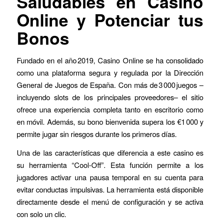
Saludables en Casino
Online y Potenciar tus
Bonos
Fundado en el año 2019, Casino Online se ha consolidado
como una plataforma segura y regulada por la Dirección
General de Juegos de España. Con más de 3 000 juegos –
incluyendo slots de los principales proveedores– el sitio
ofrece una experiencia completa tanto en escritorio como
en móvil. Además, su bono bienvenida supera los €1 000 y
permite jugar sin riesgos durante los primeros días.
Una de las características que diferencia a este casino es
su herramienta “Cool‑Off”. Esta función permite a los
jugadores activar una pausa temporal en su cuenta para
evitar conductas impulsivas. La herramienta está disponible
directamente desde el menú de configuración y se activa
con solo un clic.