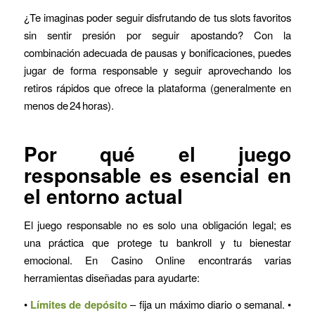
¿Te imaginas poder seguir disfrutando de tus slots favoritos
sin sentir presión por seguir apostando? Con la
combinación adecuada de pausas y bonificaciones, puedes
jugar de forma responsable y seguir aprovechando los
retiros rápidos que ofrece la plataforma (generalmente en
menos de 24 horas).
Por qué el juego
responsable es esencial en
el entorno actual
El juego responsable no es solo una obligación legal; es
una práctica que protege tu bankroll y tu bienestar
emocional. En Casino Online encontrarás varias
herramientas diseñadas para ayudarte:
•
Límites de depósito
– fija un máximo diario o semanal. •