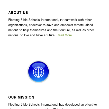
ABOUT US
Floating Bible Schools International, in teamwork with other
organizations, endeavor to save and empower remote island
nations to help themselves and their culture, as well as other
nations, to live and have a future.
Read More…
OUR MISSION
Floating Bible Schools International has developed an effective