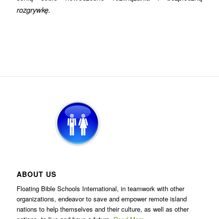
rozgrywkę.
ABOUT US
Floating Bible Schools International, in teamwork with other
organizations, endeavor to save and empower remote island
nations to help themselves and their culture, as well as other