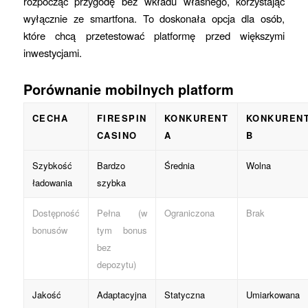
rozpocząć przygodę bez wkładu własnego, korzystając
wyłącznie ze smartfona. To doskonała opcja dla osób,
które chcą przetestować platformę przed większymi
inwestycjami.
Porównanie mobilnych platform
CECHA
FIRESPIN
KONKURENT
KONKUREN
CASINO
A
B
Szybkość
Bardzo
Średnia
Wolna
ładowania
szybka
Dostępność
Pełna (w
Ograniczona
Brak
bonusów
tym bonus
bez
depozytu)
Jakość
Adaptacyjna
Statyczna
Umiarkowana