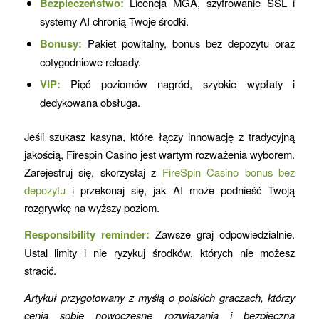
Bezpieczeństwo:
Licencja MGA, szyfrowanie SSL i
systemy AI chronią Twoje środki.
Bonusy:
Pakiet powitalny, bonus bez depozytu oraz
cotygodniowe reloady.
VIP:
Pięć poziomów nagród, szybkie wypłaty i
dedykowana obsługa.
Jeśli szukasz kasyna, które łączy innowację z tradycyjną
jakością, Firespin Casino jest wartym rozważenia wyborem.
Zarejestruj się, skorzystaj z
FireSpin Casino bonus bez
depozytu
i przekonaj się, jak AI może podnieść Twoją
rozgrywkę na wyższy poziom.
Responsibility reminder:
Zawsze graj odpowiedzialnie.
Ustal limity i nie ryzykuj środków, których nie możesz
stracić.
Artykuł przygotowany z myślą o polskich graczach, którzy
cenią sobie nowoczesne rozwiązania i bezpieczną