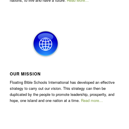
nations, to live and have a future.
Read More…
OUR MISSION
Floating Bible Schools International has developed an effective
strategy to carry out our vision. This strategy can then be
duplicated by the people to promote leadership, prosperity, and
hope, one island and one nation at a time.
Read more…