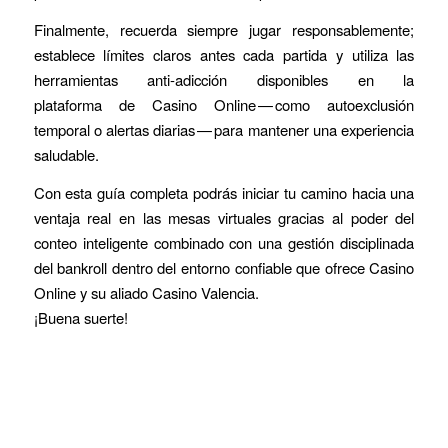
Finalmente, recuerda siempre jugar responsablemente;
establece límites claros antes cada partida y utiliza las
herramientas anti‑adicción disponibles en la
plataforma de Casino Online — como autoexclusión
temporal o alertas diarias — para mantener una experiencia
saludable.
Con esta guía completa podrás iniciar tu camino hacia una
ventaja real en las mesas virtuales gracias al poder del
conteo inteligente combinado con una gestión disciplinada
del bankroll dentro del entorno confiable que ofrece Casino
Online y su aliado Casino Valencia.
¡Buena suerte!