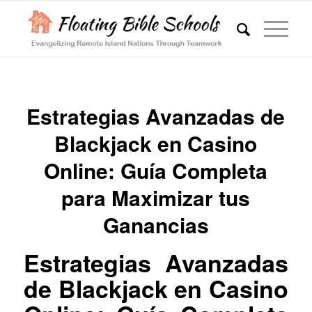
Estrategias Avanzadas de
Blackjack en Casino
Online: Guía Completa
para Maximizar tus
Ganancias
Estrategias Avanzadas
de Blackjack en Casino