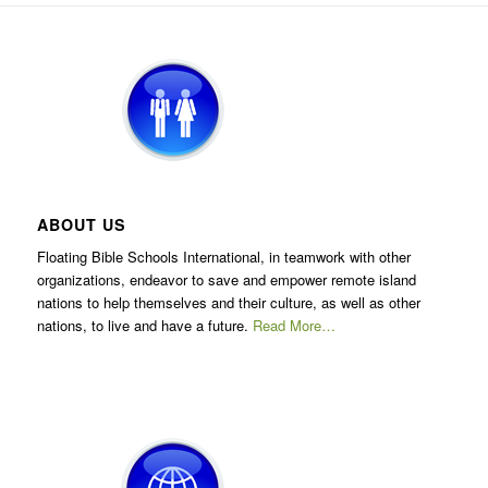
ABOUT US
Floating Bible Schools International, in teamwork with other
organizations, endeavor to save and empower remote island
nations to help themselves and their culture, as well as other
nations, to live and have a future.
Read More…