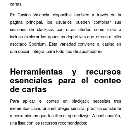
cartas.
En Casino Valencia, disponible también a través de la
página principal, los usuarios pueden combinar sus
sesiones de blackjack con otras ofertas como slots o
incluso explorar las apuestas deportivas que ofrece el sitio
asociado Sportium. Esta variedad convierte al casino en
una opción integral para todo tipo de apostadores.
Herramientas y recursos
esenciales para el conteo
de cartas
Para aplicar el conteo en blackjack necesitas tres
elementos clave: una estrategia sencilla, práctica constante
y herramientas que faciliten el aprendizaje. A continuación,
una lista con los recursos recomendados: