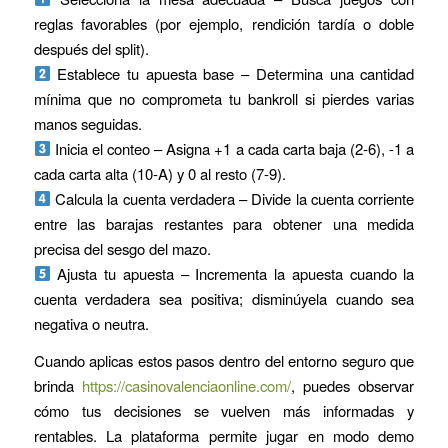
reglas favorables (por ejemplo, rendición tardía o doble
después del split).
Establece tu apuesta base – Determina una cantidad
mínima que no comprometa tu bankroll si pierdes varias
manos seguidas.
Inicia el conteo – Asigna +1 a cada carta baja (2‑6), -1 a
cada carta alta (10‑A) y 0 al resto (7‑9).
Calcula la cuenta verdadera – Divide la cuenta corriente
entre las barajas restantes para obtener una medida
precisa del sesgo del mazo.
Ajusta tu apuesta – Incrementa la apuesta cuando la
cuenta verdadera sea positiva; disminúyela cuando sea
negativa o neutra.
Cuando aplicas estos pasos dentro del entorno seguro que
brinda
https://casinovalenciaonline.com/
, puedes observar
cómo tus decisiones se vuelven más informadas y
rentables. La plataforma permite jugar en modo demo