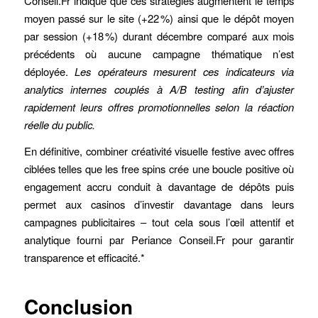
Conseil.Fr indique que ces stratégies augmentent le temps
moyen passé sur le site (+22 %) ainsi que le dépôt moyen
par session (+18 %) durant décembre comparé aux mois
précédents où aucune campagne thématique n’est
déployée.
Les opérateurs mesurent ces indicateurs via
analytics internes couplés à A/B testing afin d’ajuster
rapidement leurs offres promotionnelles selon la réaction
réelle du public.
En définitive, combiner créativité visuelle festive avec offres
ciblées telles que les free spins crée une boucle positive où
engagement accru conduit à davantage de dépôts puis
permet aux casinos d’investir davantage dans leurs
campagnes publicitaires – tout cela sous l’œil attentif et
analytique fourni par Periance Conseil.Fr pour garantir
transparence et efficacité.*
Conclusion