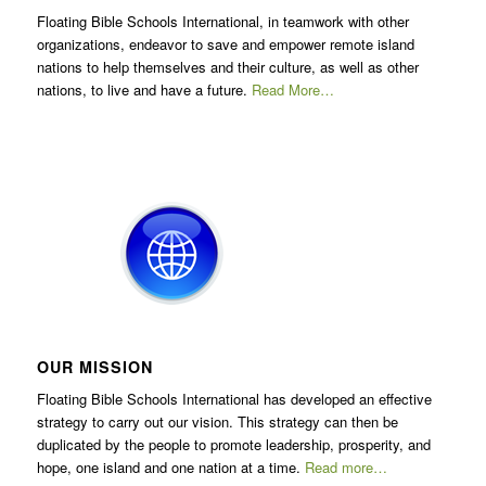
Floating Bible Schools International, in teamwork with other
organizations, endeavor to save and empower remote island
nations to help themselves and their culture, as well as other
nations, to live and have a future.
Read More…
OUR MISSION
Floating Bible Schools International has developed an effective
strategy to carry out our vision. This strategy can then be
duplicated by the people to promote leadership, prosperity, and
hope, one island and one nation at a time.
Read more…