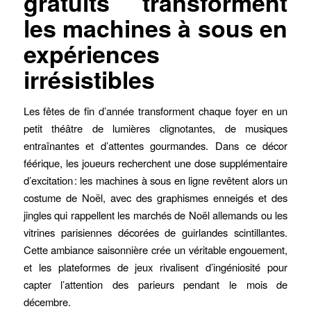
gratuits transforment
les machines à sous en
expériences
irrésistibles
Les fêtes de fin d’année transforment chaque foyer en un
petit théâtre de lumières clignotantes, de musiques
entraînantes et d’attentes gourmandes. Dans ce décor
féérique, les joueurs recherchent une dose supplémentaire
d’excitation : les machines à sous en ligne revêtent alors un
costume de Noël, avec des graphismes enneigés et des
jingles qui rappellent les marchés de Noël allemands ou les
vitrines parisiennes décorées de guirlandes scintillantes.
Cette ambiance saisonnière crée un véritable engouement,
et les plateformes de jeux rivalisent d’ingéniosité pour
capter l’attention des parieurs pendant le mois de
décembre.