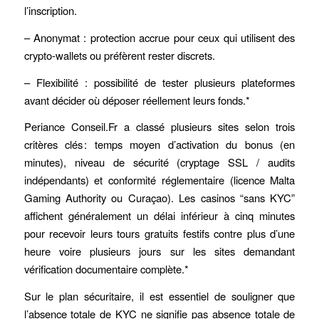
l’inscription.
– Anonymat : protection accrue pour ceux qui utilisent des
crypto‑wallets ou préfèrent rester discrets.
– Flexibilité : possibilité de tester plusieurs plateformes
avant décider où déposer réellement leurs fonds.*
Periance Conseil.Fr a classé plusieurs sites selon trois
critères clés : temps moyen d’activation du bonus (en
minutes), niveau de sécurité (cryptage SSL / audits
indépendants) et conformité réglementaire (licence Malta
Gaming Authority ou Curaçao). Les casinos “sans KYC”
affichent généralement un délai inférieur à cinq minutes
pour recevoir leurs tours gratuits festifs contre plus d’une
heure voire plusieurs jours sur les sites demandant
vérification documentaire complète.*
Sur le plan sécuritaire, il est essentiel de souligner que
l’absence totale de KYC ne signifie pas absence totale de