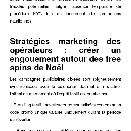
fraudes potentielles malgré l’absence temporaire de
procédure KYC lors du lancement des promotions
nataliennes.
Stratégies marketing des
opérateurs : créer un
engouement autour des free
spins de Noël
Les campagnes publicitaires ciblées sont soigneusement
synchronisées avec le calendrier décimal afin d’attirer
l’attention au moment où l’esprit festif est au plus haut.
– E‑mailing festif : newsletters personnalisées contenant un
code promo unique valable uniquement durant la période
du réveillon.
– Réseaux sociaux : vidéos courtes montrant les