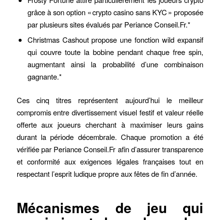
grâce à son option « crypto casino sans KYC » proposée
par plusieurs sites évalués par Periance Conseil.Fr.*
Christmas Cashout propose une fonction wild expansif
qui couvre toute la bobine pendant chaque free spin,
augmentant ainsi la probabilité d’une combinaison
gagnante.*
Ces cinq titres représentent aujourd’hui le meilleur
compromis entre divertissement visuel festif et valeur réelle
offerte aux joueurs cherchant à maximiser leurs gains
durant la période décembrale. Chaque promotion a été
vérifiée par Periance Conseil.Fr afin d’assurer transparence
et conformité aux exigences légales françaises tout en
respectant l’esprit ludique propre aux fêtes de fin d’année.
Mécanismes de jeu qui