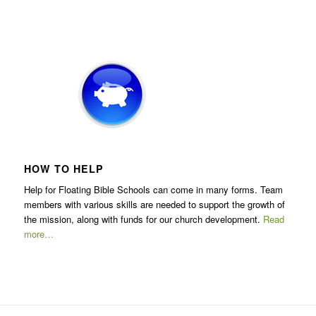
HOW TO HELP
Help for Floating Bible Schools can come in many forms. Team
members with various skills are needed to support the growth of
the mission, along with funds for our church development.
Read
more…