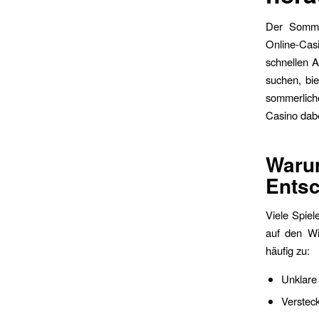
Der Sommer
Online‑Cas
schnellen 
suchen, bie
sommerlich
Casino dabe
Waru
Entsc
Viele Spiel
auf den Wi
häufig zu:
Unklare
Verstec