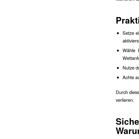
Prakt
Setze e
aktiviers
Wähle B
Wettanf
Nutze d
Achte a
Durch diese
verlieren.
Sich
Waru