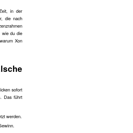
eit, in der
r, die nach
izenzrahmen
, wie du die
d warum Xon
lsche
icken sofort
. Das führt
tzt werden.
Gewinn.