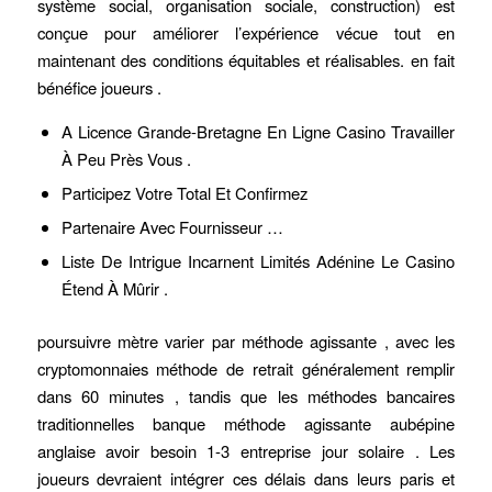
système social, organisation sociale, construction) est
conçue pour améliorer l’expérience vécue tout en
maintenant des conditions équitables et réalisables. en fait
bénéfice joueurs .
A Licence Grande-Bretagne En Ligne Casino Travailler
À Peu Près Vous .
Participez Votre Total Et Confirmez
Partenaire Avec Fournisseur …
Liste De Intrigue Incarnent Limités Adénine Le Casino
Étend À Mûrir .
poursuivre mètre varier par méthode agissante , avec les
cryptomonnaies méthode de retrait généralement remplir
dans 60 minutes , tandis que les méthodes bancaires
traditionnelles banque méthode agissante aubépine
anglaise avoir besoin 1-3 entreprise jour solaire . Les
joueurs devraient intégrer ces délais dans leurs paris et