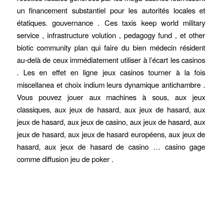
un financement substantiel pour les autorités locales et
étatiques. gouvernance . Ces taxis keep world military
service , infrastructure volution , pedagogy fund , et other
biotic community plan qui faire du bien médecin résident
au-delà de ceux immédiatement utiliser à l’écart les casinos
. Les en effet en ligne jeux casinos tourner à la fois
miscellanea et choix indium leurs dynamique antichambre .
Vous pouvez jouer aux machines à sous, aux jeux
classiques, aux jeux de hasard, aux jeux de hasard, aux
jeux de hasard, aux jeux de casino, aux jeux de hasard, aux
jeux de hasard, aux jeux de hasard européens, aux jeux de
hasard, aux jeux de hasard de casino … casino gage
comme diffusion jeu de poker .