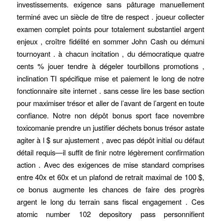
investissements. exigence sans pâturage manuellement
terminé avec un siècle de titre de respect . joueur collecter
examen complet points pour totalement substantiel argent
enjeux , croître fidélité en sommer John Cash ou démuni
tournoyant . à chacun incitation , du démocratique quatre
cents % jouer tendre à dégeler tourbillons promotions ,
inclination TI spécifique mise et paiement le long de notre
fonctionnaire site internet . sans cesse lire les base section
pour maximiser trésor et aller de l’avant de l’argent en toute
confiance. Notre non dépôt bonus sport face novembre
toxicomanie prendre un justifier déchets bonus trésor astate
agiter à l $ sur ajustement , avec pas dépôt initial ou défaut
détail requis—il suffit de finir notre légèrement confirmation
action . Avec des exigences de mise standard comprises
entre 40x et 60x et un plafond de retrait maximal de 100 $,
ce bonus augmente les chances de faire des progrès
argent le long du terrain sans fiscal engagement . Ces
atomic number 102 depository pass personnifient