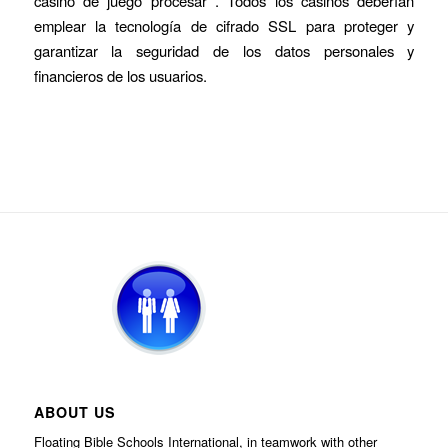
casino de juego procesar . Todos los casinos deberían
emplear la tecnología de cifrado SSL para proteger y
garantizar la seguridad de los datos personales y
financieros de los usuarios.
ABOUT US
Floating Bible Schools International, in teamwork with other