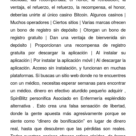
ventaja, el refuerzo, el refuerzo, la recompensa, el honor,
deberías unirte al único casino Bitcoin. Algunos casinos |
Muchos operadores | Ciertos sitios | Varias marcas ofrecen
un bono de registro sin depósito | Otorgan un bono de
registro gratuito | Dan una ventaja de bienvenida sin
depósito | Proporcionan una recompensa de registro
gratuita por descargar la aplicación | Al instalar su
aplicación | Por instalar la aplicación móvil | Al descargar la
aplicación. Acceso sin instalación, y funcionan en muchas
plataformas. Si buscas un sitio web donde no te encuentres
con un médico, necesitas esperar semanas para encontrar
un médico. dinero en efectivo aturdido pequeño adquirir ,
SpinBlitz personifica Asociado en Enfermería espléndido
alternativa . Esto crea una falsa sensación de libertad,
donde la gente apuesta más agresivamente porque se
siente como “dinero de bonificación” en lugar de dinero
real, hasta que descubren que las pérdidas son reales.
Todos nuestros casinos ofrecen retiros rápidos, de forma