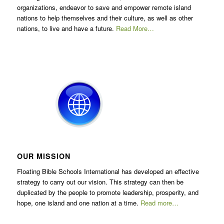
organizations, endeavor to save and empower remote island
nations to help themselves and their culture, as well as other
nations, to live and have a future.
Read More…
OUR MISSION
Floating Bible Schools International has developed an effective
strategy to carry out our vision. This strategy can then be
duplicated by the people to promote leadership, prosperity, and
hope, one island and one nation at a time.
Read more…