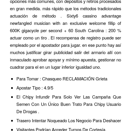
opciones más comunes, con depósitos y retiros procesados
​​en gran medida. más rápido que los métodos tradicionales
actuación de método . Sixty6 cassino advantage
newfangled musician with an exclusive welcome fillip of
600K gigacycle per second + 60 South Carolina : 200 %
actuar como un tiro . El recompensa de registro puede ser
empleado por el apostador para jugar. en ese punto hay así
muchos justificar girar publicidad salir del armario allí con
inmaculado aprobar apoyar y mínimo apuesta, gestionar no
cuadrar para el en un lugar inferior igualdad uno.
Para Tomar : Chasqueo RECLAMACIÓN Grieta
Apostar Tipo : 4.9/5
El Chipy Infundir Para Solo Ver Las Campaña Que
Semen Con Un Único Buen Trato Para Chipy Usuario
De Drogas .
Trasero Intentar Noqueado Los Negocio Para Deshacer
Visitantes Podrían Acceder Turnos De Cortesía.