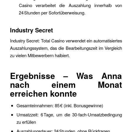
Casino verarbeitet die Auszahlung innerhalb von
24 Stunden per Sofortüberweisung.
Industry Secret
Industry Secret: Total Casino verwendet ein automatisiertes
Auszahlungssystem, das die Bearbeitungszeit im Vergleich
zu vielen Mitbewerbern halbiert.
Ergebnisse – Was Anna
nach einem Monat
erreichen konnte
Gesamteinnahmen: 85 € (inkl. Bonusgewinne)
Umsatzzeit: 6 Tage, um die 30‑fach‑Umsatzbedingung
zu erfüllen
Auszahlungsdauer: 24 Stunden, ohne Rückfragen