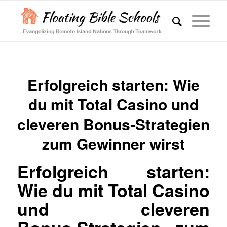
Erfolgreich starten: Wie
du mit Total Casino und
cleveren Bonus‑Strategien
zum Gewinner wirst
Erfolgreich starten:
Wie du mit Total Casino
und cleveren