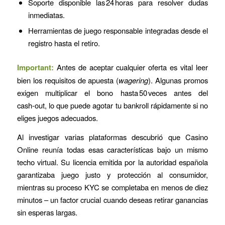
Soporte disponible las 24 horas para resolver dudas
inmediatas.
Herramientas de juego responsable integradas desde el
registro hasta el retiro.
Important:
Antes de aceptar cualquier oferta es vital leer
bien los requisitos de apuesta (
wagering
). Algunas promos
exigen multiplicar el bono hasta 50 veces antes del
cash‑out, lo que puede agotar tu bankroll rápidamente si no
eliges juegos adecuados.
Al investigar varias plataformas descubrió que Casino
Online reunía todas esas características bajo un mismo
techo virtual. Su licencia emitida por la autoridad española
garantizaba juego justo y protección al consumidor,
mientras su proceso KYC se completaba en menos de diez
minutos – un factor crucial cuando deseas retirar ganancias
sin esperas largas.