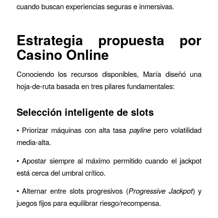
cuando buscan experiencias seguras e inmersivas.
Estrategia propuesta por
Casino Online
Conociendo los recursos disponibles, María diseñó una
hoja‑de‑ruta basada en tres pilares fundamentales:
Selección inteligente de slots
• Priorizar máquinas con alta tasa
payline
pero volatilidad
media‑alta.
• Apostar siempre al máximo permitido cuando el jackpot
está cerca del umbral crítico.
• Alternar entre slots progresivos (
Progressive Jackpot
) y
juegos fijos para equilibrar riesgo/recompensa.