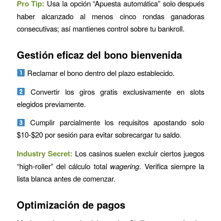
Pro Tip:
Usa la opción “Apuesta automática” solo después
haber alcanzado al menos cinco rondas ganadoras
consecutivas; así mantienes control sobre tu bankroll.
Gestión eficaz del bono bienvenida
Reclamar el bono dentro del plazo estable­cido.
Convertir los giros gratis exclusivamente en slots
elegidos previamente.
Cumplir parcialmente los requisitos apostando solo
$10‑$20 por sesión para evitar sobrecargar tu saldo.
Industry Secret:
Los casinos suelen excluir ciertos juegos
“high‑roller” del cálculo total
wagering
. Verifica siempre la
lista blanca antes de comenzar.
Optimización de pagos