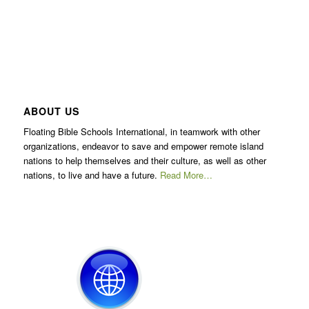
ABOUT US
Floating Bible Schools International, in teamwork with other
organizations, endeavor to save and empower remote island
nations to help themselves and their culture, as well as other
nations, to live and have a future.
Read More…