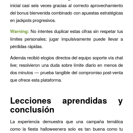
inicial casi seis veces gracias al correcto aprovechamiento
del bonus bienvenida combinado con apuestas estratégicas
en jackpots progresivos.
Warning:
No intentes duplicar estas cifras sin respetar tus
límites personales; jugar impulsivamente puede llevar a
pérdidas rápidas.
Además recibió elogios directos del equipo soporte vía chat
live; resolvieron una duda sobre límite diario en menos de
dos minutos — prueba tangible del compromiso post‑venta
que ofrece esta plataforma.
Lecciones aprendidas y
conclusión
La experiencia demuestra que una campaña temática
como la fiesta halloweenera solo es tan buena como tu