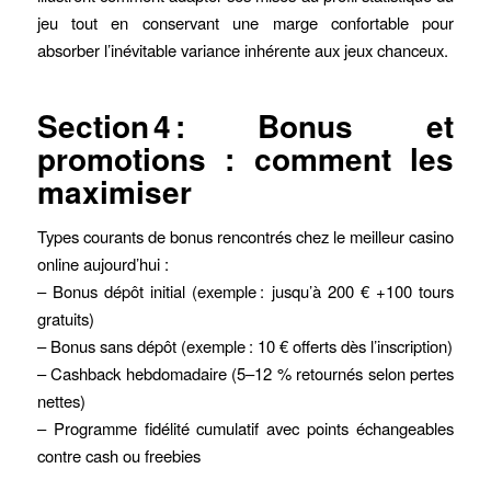
jeu tout en conservant une marge confortable pour
absorber l’inévitable variance inhérente aux jeux chanceux.
Section 4 : Bonus et
promotions : comment les
maximiser
Types courants de bonus rencontrés chez le meilleur casino
online aujourd’hui :
– Bonus dépôt initial (exemple : jusqu’à 200 € +100 tours
gratuits)
– Bonus sans dépôt (exemple : 10 € offerts dès l’inscription)
– Cashback hebdomadaire (5–12 % retournés selon pertes
nettes)
– Programme fidélité cumulatif avec points échangeables
contre cash ou freebies