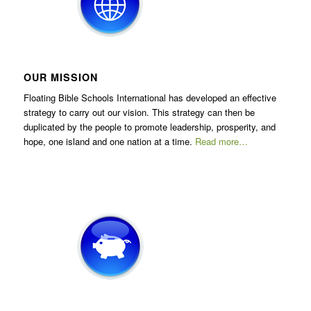
OUR MISSION
Floating Bible Schools International has developed an effective
strategy to carry out our vision. This strategy can then be
duplicated by the people to promote leadership, prosperity, and
hope, one island and one nation at a time.
Read more…