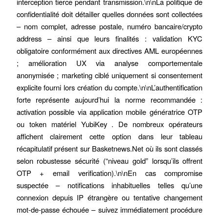
interception tierce pendant transmission.\n\nLa politique de
confidentialité doit détailler quelles données sont collectées
– nom complet, adresse postale, numéro bancaire/crypto
address – ainsi que leurs finalités : validation KYC
obligatoire conformément aux directives AML européennes
; amélioration UX via analyse comportementale
anonymisée ; marketing ciblé uniquement si consentement
explicite fourni lors création du compte.\n\nL’authentification
forte représente aujourd’hui la norme recommandée :
activation possible via application mobile génératrice OTP
ou token matériel YubiKey . De nombreux opérateurs
affichent clairement cette option dans leur tableau
récapitulatif présent sur Basketnews.Net où ils sont classés
selon robustesse sécurité (“niveau gold” lorsqu’ils offrent
OTP + email verification).\n\nEn cas compromise
suspectée – notifications inhabituelles telles qu’une
connexion depuis IP étrangère ou tentative changement
mot‑de‑passe échouée – suivez immédiatement procédure