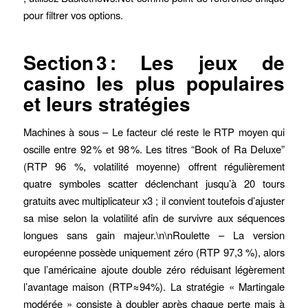
pour filtrer vos options.
Section 3 : Les jeux de
casino les plus populaires
et leurs stratégies
Machines à sous – Le facteur clé reste le RTP moyen qui
oscille entre 92 % et 98 %. Les titres “Book of Ra Deluxe”
(RTP 96 %, volatilité moyenne) offrent régulièrement
quatre symboles scatter déclenchant jusqu’à 20 tours
gratuits avec multiplicateur x3 ; il convient toutefois d’ajuster
sa mise selon la volatilité afin de survivre aux séquences
longues sans gain majeur.\n\nRoulette – La version
européenne possède uniquement zéro (RTP 97,3 %), alors
que l’américaine ajoute double zéro réduisant légèrement
l’avantage maison (
RTP≈94%). La stratégie « Martingale
modérée » consiste à doubler après chaque perte mais à