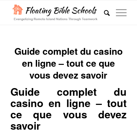
Guide complet du casino
en ligne – tout ce que
vous devez savoir
Guide complet du
casino en ligne – tout
ce que vous devez
savoir