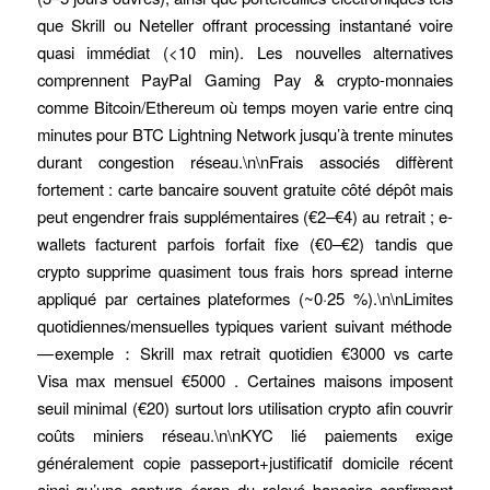
que Skrill ou Neteller offrant processing instantané voire
quasi immédiat (<10 min). Les nouvelles alternatives
comprennent PayPal Gaming Pay & crypto-monnaies
comme Bitcoin/Ethereum où temps moyen varie entre cinq
minutes pour BTC Lightning Network jusqu’à trente minutes
durant congestion réseau.\n\nFrais associés diffèrent
fortement : carte bancaire souvent gratuite côté dépôt mais
peut engendrer frais supplémentaires (€2–€4) au retrait ; e-
wallets facturent parfois forfait fixe (€0–€2) tandis que
crypto supprime quasiment tous frais hors spread interne
appliqué par certaines plateformes (~0·25 %).\n\nLimites
quotidiennes/mensuelles typiques varient suivant méthode
— exemple ：Skrill max retrait quotidien €3000 vs carte
Visa max mensuel €5000 . Certaines maisons imposent
seuil minimal (€20) surtout lors utilisation crypto afin couvrir
coûts miniers réseau.\n\nKYC lié paiements exige
généralement copie passeport+justificatif domicile récent
ainsi qu’une capture écran du relevé bancaire confirmant