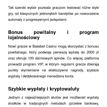
Tak szeroki wybór pozwala graczom testować różne style
gry, od klasycznych jednorękich bandytów po nowoczesne
automaty z progresywnymi jackpotami.
Bonus powitalny i program
lojalnościowy
Nowi gracze w Bassbet Casino mogą skorzystać z bonusu
powitalnego, który podwaja pierwszą wpłatę do 2000 zł
oraz oferuje 100 darmowych spinów. Co więcej, platforma
prowadzi program VIP, w którym regularni gracze zbierają
punkty wymieniane na ekskluzywne nagrody, szybsze
wypłaty i dedykowanego menedżera konta.
Szybkie wypłaty i kryptowaluty
Jednym z najważniejszych atutów jest możliwość wypłaty
środków w tradycyjnych metodach (przelew bankowy,