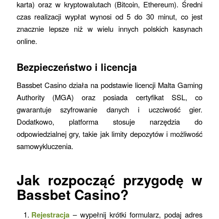
karta) oraz w kryptowalutach (Bitcoin, Ethereum). Średni
czas realizacji wypłat wynosi od 5 do 30 minut, co jest
znacznie lepsze niż w wielu innych polskich kasynach
online.
Bezpieczeństwo i licencja
Bassbet Casino działa na podstawie licencji Malta Gaming
Authority (MGA) oraz posiada certyfikat SSL, co
gwarantuje szyfrowanie danych i uczciwość gier.
Dodatkowo, platforma stosuje narzędzia do
odpowiedzialnej gry, takie jak limity depozytów i możliwość
samowykluczenia.
Jak rozpocząć przygodę w
Bassbet Casino?
Rejestracja
– wypełnij krótki formularz, podaj adres