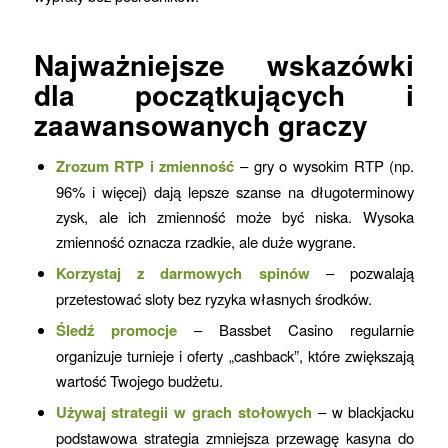
Najważniejsze wskazówki
dla początkujących i
zaawansowanych graczy
Zrozum RTP i zmienność
– gry o wysokim RTP (np.
96% i więcej) dają lepsze szanse na długoterminowy
zysk, ale ich zmienność może być niska. Wysoka
zmienność oznacza rzadkie, ale duże wygrane.
Korzystaj z darmowych spinów
– pozwalają
przetestować sloty bez ryzyka własnych środków.
Śledź promocje
– Bassbet Casino regularnie
organizuje turnieje i oferty „cashback”, które zwiększają
wartość Twojego budżetu.
Używaj strategii w grach stołowych
– w blackjacku
podstawowa strategia zmniejsza przewagę kasyna do