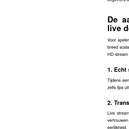
De aa
live 
Voor speler
breed scala
HD‑stream 
1. Echt
Tijdens een
zelfs tips u
2. Trans
Live stream
vertrouwen 
eerlijkheid.