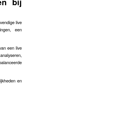
en bij
vendige live
lingen, een
van een live
 analyseren,
ebalanceerde
lijkheden en