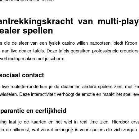
ntrekkingskracht van multi‑pla
dealer spellen
s die de sfeer van een fysiek casino willen nabootsen, biedt Kroo
 aan live dealer tafels. Deze tafels gebruiken professionele croupiers
verbinding maken met je scherm.
 sociaal contact
 live roulette‑ronde kun je de dealer en andere spelers zien, met z
itwisselen. Deze interactiviteit verhoogt de emotie en maakt het spel lev
parantie en eerlijkheid
ing laat je de kaarten en het wiel in real time zien. Hierdoor er
in de uitkomst, wat vooral belangrijk is voor spelers die zich zorge