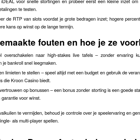
 iDEAL voor snelle stortingen en probeer eerst een kleine inzet om
etalingen te testen.
eer de RTP van slots voordat je grote bedragen inzet; hogere perce
re kans op winst op de lange termijn.
emaakte fouten en hoe je ze voo
l overschakelen naar high‑stakes live tafels – zonder ervaring k
n je bankroll snel leegmaken.
n limieten te stellen – speel altijd met een budget en gebruik de veran
ls die Kroon Casino biedt.
 vertrouwen op bonussen – een bonus zonder storting is een goede sta
 garantie voor winst.
alkuilen te vermijden, behoud je controle over je speelervaring en geni
ngle‑ als multi‑player spellen.