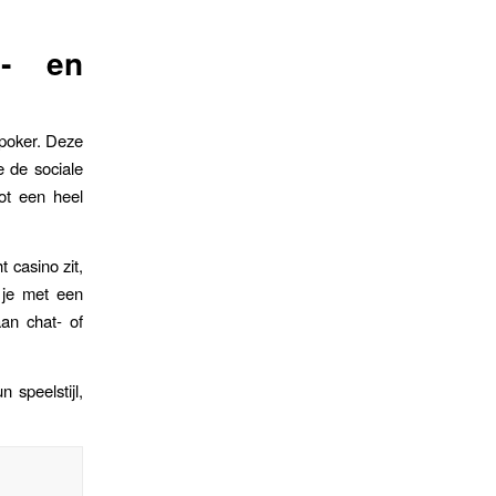
e‑ en
‑poker. Deze
e de sociale
lot een heel
t casino zit,
 je met een
aan chat‑ of
 speelstijl,