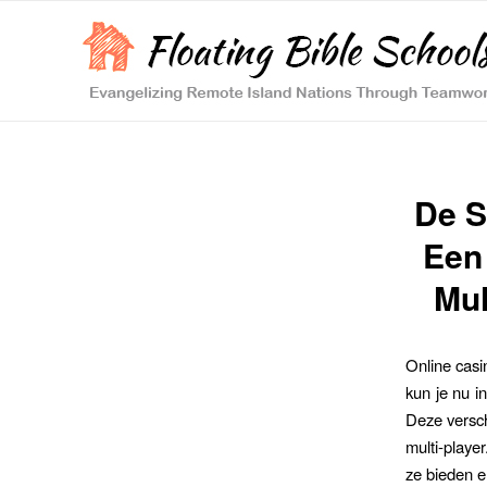
De S
Een
Mul
Online casi
kun je nu i
Deze verschu
multi‑playe
ze bieden e