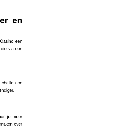
yer en
n Casino een
 die via een
e chatten en
endiger.
vaar je meer
n maken over