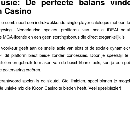
usie: De perfecte balans vind
n Casino
o combineert een indrukwekkende single‑player catalogus met een le
eving. Nederlandse spelers profiteren van snelle iDEAL‑beta
 MGA‑licentie en een geen stortingsbonus die direct toegankelijk is.
 voorkeur geeft aan de snelle actie van slots of de sociale dynamiek 
fel, dit platform biedt beide zonder concessies. Door je speelstijl te
 stellen en gebruik te maken van de beschikbare tools, kun je een g
ge gokervaring creëren.
rantwoord spelen is de sleutel. Stel limieten, speel binnen je moge
de unieke mix die Kroon Casino te bieden heeft. Veel speelplezier!