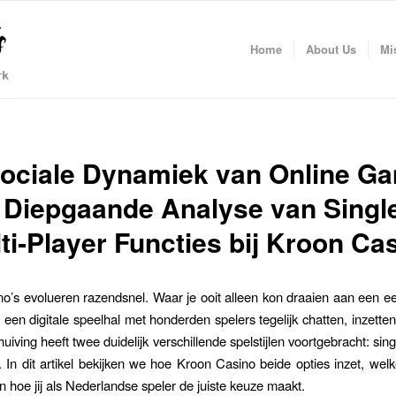
Home
About Us
Mi
ociale Dynamiek van Online G
 Diepgaande Analyse van Single
ti‑Player Functies bij Kroon Ca
no’s evolueren razendsnel. Waar je ooit alleen kon draaien aan een e
n een digitale speelhal met honderden spelers tegelijk chatten, inzette
iving heeft twee duidelijk verschillende spelstijlen voortgebracht: sin
r. In dit artikel bekijken we hoe Kroon Casino beide opties inzet, wel
n hoe jij als Nederlandse speler de juiste keuze maakt.