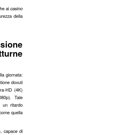
che ai
casino
urezza della
sione
tturne
lla giornata:
tione dovuti
ltra‑HD (4K)
080p). Tale
e un ritardo
 come quella
, capace di