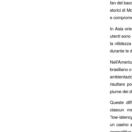
fan del bacc
storici di 
e compromet
In Asia ori
utenti sono 
la nitidezz
durante le d
Nell’Americ
brasiliano o
ambientazion
risultare p
piume dei de
Queste diff
ciascun me
“low‑latenc
un
casino
competitivo 