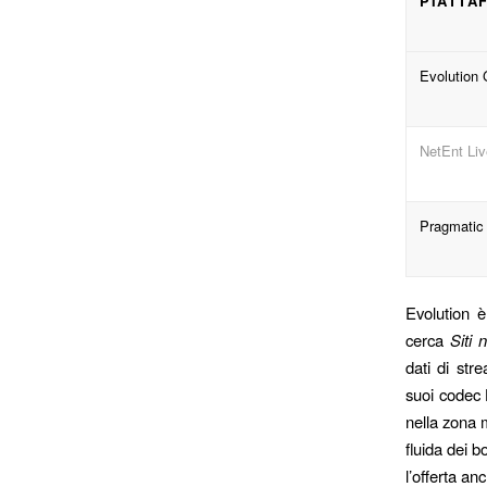
PIATTA
Evolution
NetEnt Liv
Pragmatic
Evolution è
cerca
Siti
dati di str
suoi codec 
nella zona 
fluida dei 
l’offerta an