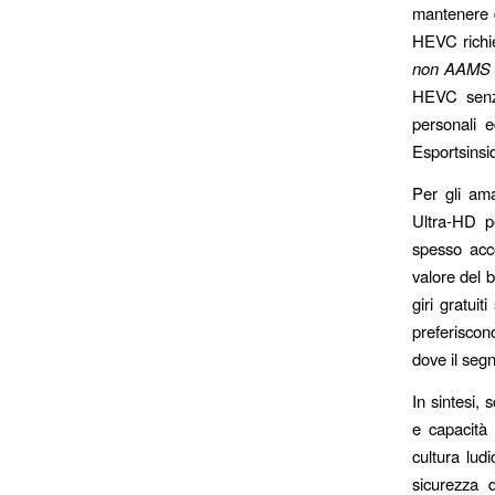
mantenere de
HEVC richie
non AAMS s
HEVC senza
personali 
Esportsinsi
Per gli ama
Ultra‑HD per
spesso acc
valore del
giri gratui
preferiscon
dove il segn
In sintesi, 
e capacità 
cultura lud
sicurezza 