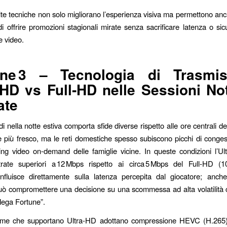
te tecniche non solo migliorano l’esperienza visiva ma permettono an
i offrire promozioni stagionali mirate senza sacrificare latenza o sic
e video.
one 3 – Tecnologia di Trasmis
‑HD vs Full‑HD nelle Sessioni No
ate
i nella notte estiva comporta sfide diverse rispetto alle ore centrali de
è più fresco, ma le reti domestiche spesso subiscono picchi di conges
ing video on‑demand delle famiglie vicine. In queste condizioni l’U
itrate superiori a 12 Mbps rispetto ai circa 5 Mbps del Full‑HD (1
influisce direttamente sulla latenza percepita dal giocatore; anch
uò compromettere una decisione su una scommessa ad alta volatilità
“Mega Fortune”.
orme che supportano Ultra‑HD adottano compressione HEVC (H.265)