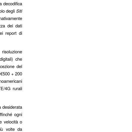
la decodifica
olo degli
Siti
 nativamente
za dei dati
i report di
 risoluzione
digitali) che
cezione del
a €500 + 200
inoamericani
TE/4G rurali
va desiderata
ffinché ogni
e velocità o
iù volte da