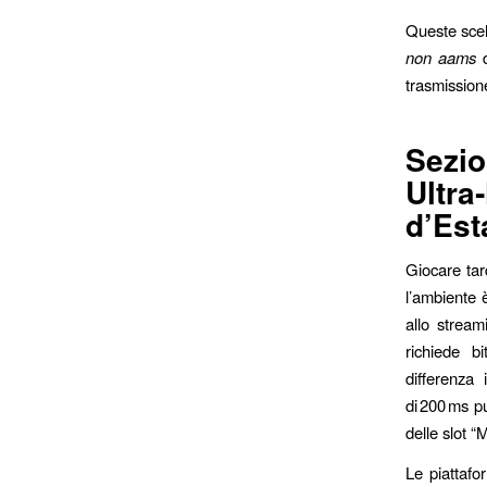
Queste scel
non aams
d
trasmission
Sezi
Ultra
d’Est
Giocare tard
l’ambiente 
allo stream
richiede b
differenza 
di 200 ms p
delle slot 
Le piattaf