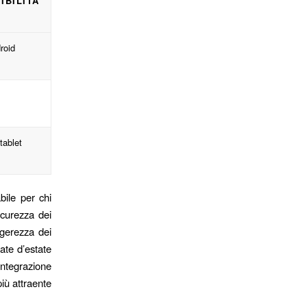
IBILITÀ
roid
tablet
bile per chi
icurezza dei
ggerezza dei
ate d’estate
integrazione
iù attraente