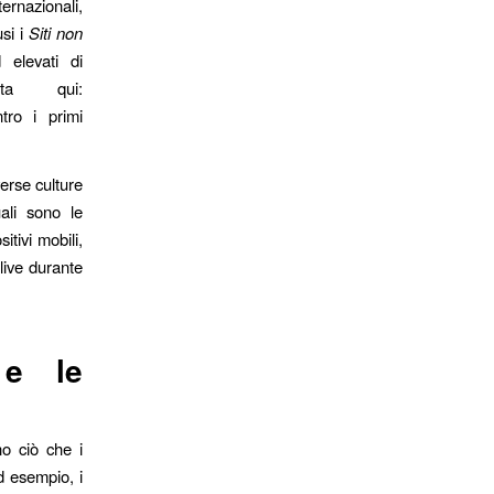
nazionali,
usi i
Siti non
elevati di
eta qui:
ntro i primi
erse culture
ali sono le
itivi mobili,
 live durante
 e le
no ciò che i
d esempio, i