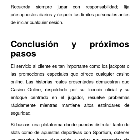
Recuerda siempre jugar con responsabilidad; fija
presupuestos diarios y respeta tus límites personales antes
de iniciar cualquier sesión.
Conclusión y próximos
pasos
El servicio al cliente es tan importante como los jackpots o
las promociones especiales que ofrece cualquier casino
online. Las historias reales presentadas demuestran que
Casino Online, respaldado por su licencia oficial y su
enfoque centrado en el jugador, resuelve problemas
rápidamente mientras mantiene altos estándares de
seguridad.
Si buscas una plataforma donde puedas disfrutar tanto de
slots como de apuestas deportivas con Sportium, obtener
un atractivo bono bienvenida y retirar tus ganancias sin