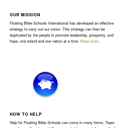
OUR MISSION
Floating Bible Schools International has developed an effective
strategy to carry out our vision. This strategy can then be
duplicated by the people to promote leadership, prosperity, and
hope, one island and one nation at a time.
Read more…
HOW TO HELP
Help for Floating Bible Schools can come in many forms. Team