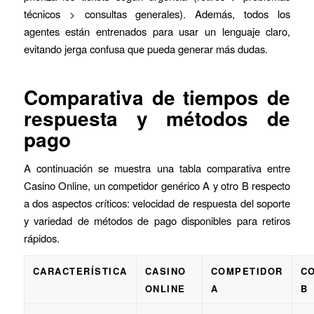
técnicos > consultas generales). Además, todos los
agentes están entrenados para usar un lenguaje claro,
evitando jerga confusa que pueda generar más dudas.
Comparativa de tiempos de
respuesta y métodos de
pago
A continuación se muestra una tabla comparativa entre
Casino Online, un competidor genérico A y otro B respecto
a dos aspectos críticos: velocidad de respuesta del soporte
y variedad de métodos de pago disponibles para retiros
rápidos.
CARACTERÍSTICA
CASINO
COMPETIDOR
C
ONLINE
A
B