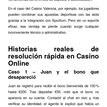
En el caso del Casino Valencia, por ejemplo, los jugadores
pueden combinar sus apuestas deportivas con las slots
gracias a la integración con Sportium. Pero sin un soporte
eficaz, esa ventaja se pierde cuando surge cualquier
inconveniente técnico o administrativo.
Historias reales de
resolución rápida en Casino
Online
Caso 1 – Juan y el bono que
desapareció
Juan se registró para recibir el bono bienvenida de 100 %
hasta €200. Tras depositar €50, notó que el bono no
aparecía en su cuenta. Contactó al chat en vivo y, tras
verificar su identidad, el agente le explicó que había un