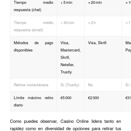
Tiempo medio
< 5 min
≈ 20 min
≈ 1
respuesta (chat)
Tiempo medio
< 30 min
≈ 2 h
≈ 1
respuesta (email)
Métodos de pago
Visa,
Visa, Skrill
Mas
disponibles
Mastercard,
Pa
Skrill,
Neteller,
Trustly
Retiros instantáneos
Sí (Trustly)
No
Sí 
Límite máximo retiro
€5 000
€2 000
€3 
diario
Como puedes observar, Casino Online lidera tanto en
rapidez como en diversidad de opciones para retirar tus