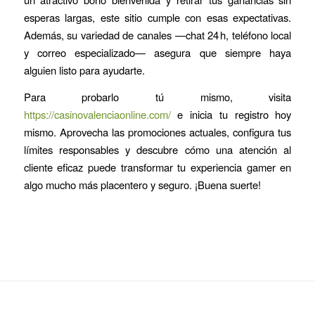
esperas largas, este sitio cumple con esas expectativas.
Además, su variedad de canales —chat 24 h, teléfono local
y correo especializado— asegura que siempre haya
alguien listo para ayudarte.
Para probarlo tú mismo, visita
https://casinovalenciaonline.com/
e inicia tu registro hoy
mismo. Aprovecha las promociones actuales, configura tus
límites responsables y descubre cómo una atención al
cliente eficaz puede transformar tu experiencia gamer en
algo mucho más placentero y seguro. ¡Buena suerte!