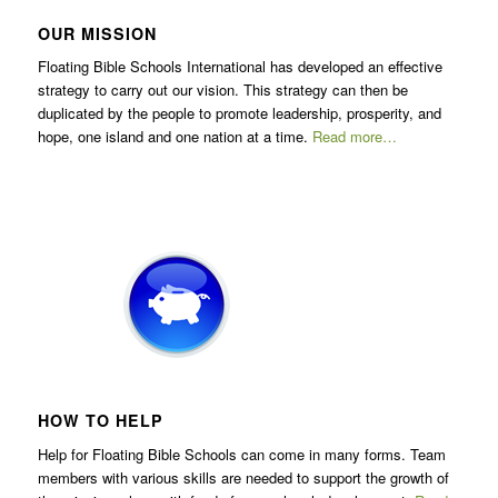
OUR MISSION
Floating Bible Schools International has developed an effective
strategy to carry out our vision. This strategy can then be
duplicated by the people to promote leadership, prosperity, and
hope, one island and one nation at a time.
Read more…
HOW TO HELP
Help for Floating Bible Schools can come in many forms. Team
members with various skills are needed to support the growth of