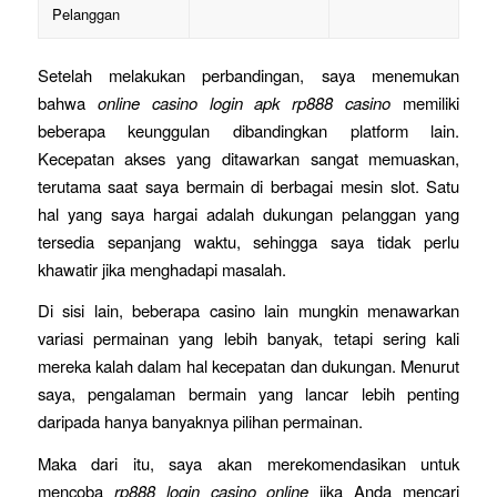
Pelanggan
Setelah melakukan perbandingan, saya menemukan
bahwa
online casino login apk rp888 casino
memiliki
beberapa keunggulan dibandingkan platform lain.
Kecepatan akses yang ditawarkan sangat memuaskan,
terutama saat saya bermain di berbagai mesin slot. Satu
hal yang saya hargai adalah dukungan pelanggan yang
tersedia sepanjang waktu, sehingga saya tidak perlu
khawatir jika menghadapi masalah.
Di sisi lain, beberapa casino lain mungkin menawarkan
variasi permainan yang lebih banyak, tetapi sering kali
mereka kalah dalam hal kecepatan dan dukungan. Menurut
saya, pengalaman bermain yang lancar lebih penting
daripada hanya banyaknya pilihan permainan.
Maka dari itu, saya akan merekomendasikan untuk
mencoba
rp888 login casino online
jika Anda mencari