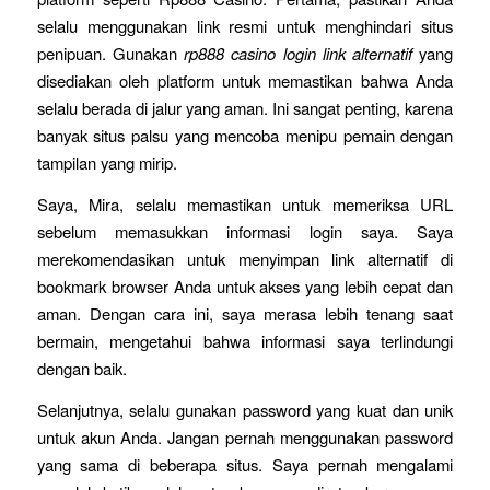
selalu menggunakan link resmi untuk menghindari situs
penipuan. Gunakan
rp888 casino login link alternatif
yang
disediakan oleh platform untuk memastikan bahwa Anda
selalu berada di jalur yang aman. Ini sangat penting, karena
banyak situs palsu yang mencoba menipu pemain dengan
tampilan yang mirip.
Saya, Mira, selalu memastikan untuk memeriksa URL
sebelum memasukkan informasi login saya. Saya
merekomendasikan untuk menyimpan link alternatif di
bookmark browser Anda untuk akses yang lebih cepat dan
aman. Dengan cara ini, saya merasa lebih tenang saat
bermain, mengetahui bahwa informasi saya terlindungi
dengan baik.
Selanjutnya, selalu gunakan password yang kuat dan unik
untuk akun Anda. Jangan pernah menggunakan password
yang sama di beberapa situs. Saya pernah mengalami