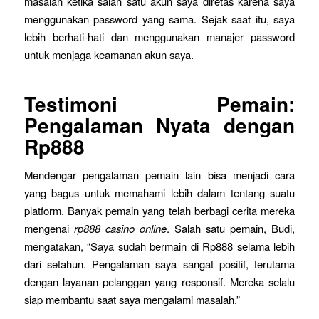
masalah ketika salah satu akun saya diretas karena saya
menggunakan password yang sama. Sejak saat itu, saya
lebih berhati-hati dan menggunakan manajer password
untuk menjaga keamanan akun saya.
Testimoni Pemain:
Pengalaman Nyata dengan
Rp888
Mendengar pengalaman pemain lain bisa menjadi cara
yang bagus untuk memahami lebih dalam tentang suatu
platform. Banyak pemain yang telah berbagi cerita mereka
mengenai
rp888 casino online
. Salah satu pemain, Budi,
mengatakan, “Saya sudah bermain di Rp888 selama lebih
dari setahun. Pengalaman saya sangat positif, terutama
dengan layanan pelanggan yang responsif. Mereka selalu
siap membantu saat saya mengalami masalah.”